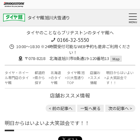
タイヤ館 旭川大雪通り
タイヤのことならブリヂストンのタイヤ館へ
0166-32-5550
10:00～18:30 ※24時間受付可能なWEB予約も是非ご利用くださ
い！
〒078-8218 北海道旭川市8条通19-120番地13
Map
タイヤ・ホイー
都道府
北海道
タイヤ館 旭
店舗お
明日からはいよい
ル専門店のタイ
県から
のタイ
川大雪通り
ススメ
よ大笑談会で
ヤ館
探す
ヤ館
TOP
情報
す！！
店舗おススメ情報
< 前の記事へ
一覧へ戻る
次の記事へ >
明日からはいよいよ大笑談会です！！