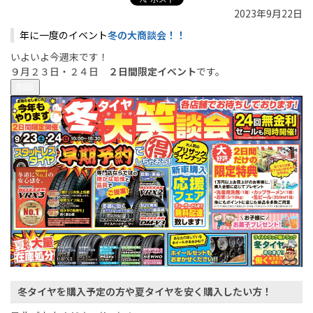
2023年9月22日
年に一度のイベント
冬の大商談会！！
いよいよ今週末です！
９月２３日・２４日
２日間限定イベント
です。
削除
冬タイヤを購入予定の方
や
夏タイヤを安く購入したい方
！