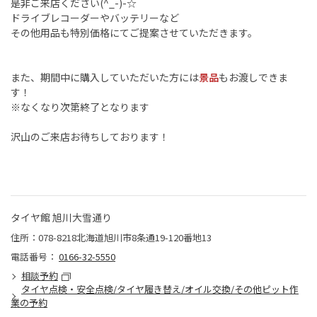
是非ご来店ください(^_-)-☆
ドライブレコーダーやバッテリーなど
その他用品も特別価格にてご提案させていただきます。
また、期間中に購入していただいた方には
景品
もお渡しできま
す！
※なくなり次第終了となります
沢山のご来店お待ちしております！
タイヤ館 旭川大雪通り
住所：078-8218北海道旭川市8条通19-120番地13
電話番号：
0166-32-5550
相談予約
タイヤ点検・安全点検/タイヤ履き替え/オイル交換/その他ピット作
業の予約