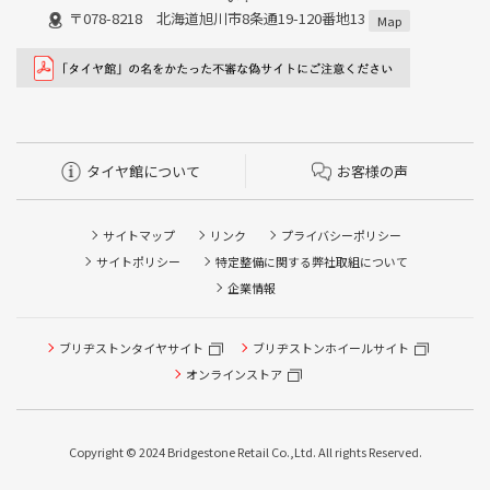
〒078-8218 北海道旭川市8条通19-120番地13
Map
タイヤ館について
お客様の声
サイトマップ
リンク
プライバシーポリシー
サイトポリシー
特定整備に関する弊社取組について
企業情報
ブリヂストンタイヤサイト
ブリヂストンホイールサイト
タイヤ点検・安全点検/タイヤ履き替え/オイル交換/その他
ピット作業の予約
オンラインストア
クローク契約会員専用タイヤ履き替え※タイヤ履き替えを
希望のクローク契約会員の方はこちらを選択ください
Copyright © 2024 Bridgestone Retail Co.,Ltd. All rights Reserved.
本日のタイヤ履き替え順番待ち予約 ※クローク契約会員の
方はご利用いただけません