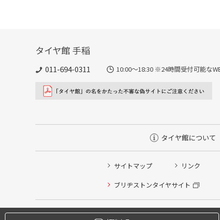
タイヤ館 手稲
011-694-0311
10:00～18:30 ※24時間受付可
タイヤ館について
サイトマップ
リンク
タイヤ点検・安全点検/タイヤ履き替え/オイル交換/その
ブリヂストンタイヤサイト
クローク契約会員専用タイヤ履き替え※タイヤ履き替えを
本日のタイヤ履き替え順番待ち予約 ※クローク契約会員