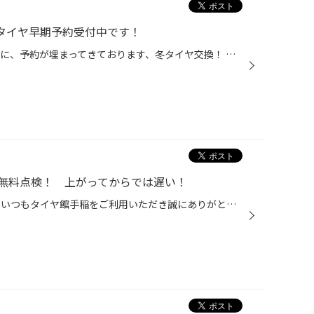
タイヤ早期予約受付中です！
冬タイヤ、お済ですか？ もうすでに、予約が埋まってきております、冬タイヤ交換！ 当店では、新品交換含め、タイヤ交換のご予約も受け付けております(*'▽') 連日申し上げていますが、慣らし走行は1000ｋｍ必要です！！ 新品タイヤをお考えの方で、あまり乗られない方はもう履き替えた方がいいかも...
無料点検！ 上がってからでは遅い！
こんばんは、タイヤ館手稲です！ いつもタイヤ館手稲をご利用いただき誠にありがとうございます！ 皆様、バッテリーは大丈夫でしょうか？ ここ数日で気温が冷え込み、バッテリートラブルが多いです 何度も呼びかけてはいますが、バッテリーの問い合わせが多くお出かけ前にトラブルが起きないよう、...