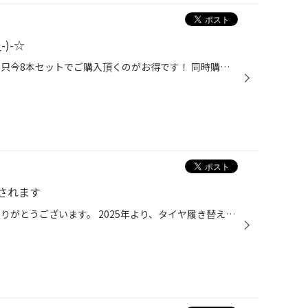
)-☆
こんばんは、タイヤ館手稲です！ 只今8本セットでご購入頂くのがお得です！ 同時購入で、夏タイヤの店頭価格から１０％OFFのキャンペーン開催中です。 冬タイヤ購入ご検討されてる方で夏タイヤもそろそろな方 この機会に一緒に夏タイヤもご購入ご検討してみてはいかがでしょうか？ よろしくお願いし...
されます
いつも当店をご利用頂きまして ありがとうございます。 2025年より、タイヤ履き替え作業の混雑緩和として 「ハイシーズン価格」を導入させて頂きます。 【春のハイシーズン期間】 ■2025年4月14日（月）～2025年5月11日（日）まで 【冬のハイシーズン期間】 ■2025年11月1日（土）～2025年11月24日（...