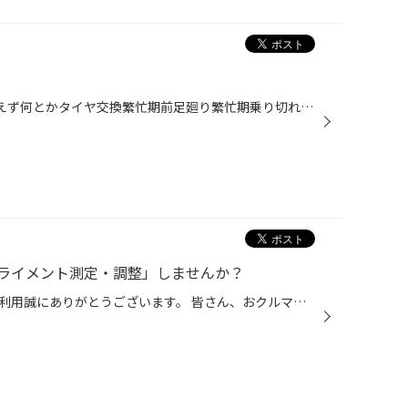
どうも、タイヤ館手稲店 ”とりあえず何とかタイヤ交換繁忙期前足廻り繁忙期乗り切れました(;^ω^)” 育児実行委員長？かけるです。 表題の件、ノア・ヴォクシーの対抗馬として人気の・・・ "ニッサン セレナ” ‶ＳＦＮＣ28” "ＲＳ☆Ｒ Ｔｉ-２０００装着” セレナさんです。 あの丸っこい初代から、気づ...
ライメント測定・調整」しませんか？
いつもコクピット・タイヤ館のご利用誠にありがとうございます。 皆さん、おクルマを運転していて、フラフラしてまっすぐ走らない、ハンドルがぶれる、 まっすぐ走っている時でもハンドルが左右どちらかに傾いている、 カーブで曲がりにくいなどの ご経験はございませんか？ その症状、おクルマの「...