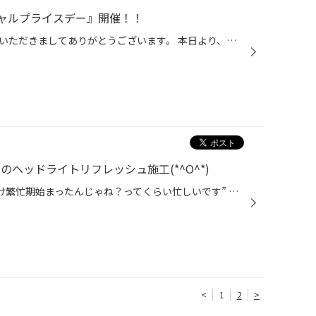
ャルプライスデー』開催！！
こんにちは、いつも当店をご利用いただきましてありがとうございます。 本日より、コクピット・タイヤ館におきまして、 期間限定！ サイズ限定！！ 数量限定！！！ お得にお買い求めいただける、「タイヤスペシャルプライスデー」がスタートします！ お得なタイヤのご紹介！！ ワゴンR、N-BOX、タン...
のヘッドライトリフレッシュ施工(*^O^*)
どうも、タイヤ館手稲店 ”一人だけ繁忙期始まったんじゃね？ってくらい忙しいです” 育児実行委員長？かけるです。 いきなり表題の件ですが、最近は見なくなりましたね・・・ "アウディ ＴＴ” "ヘッドライト リフレッシュ施工” はい、当店でもかなり多くの施工を手がけていますヘッドライトリフレッ...
<
1
2
>