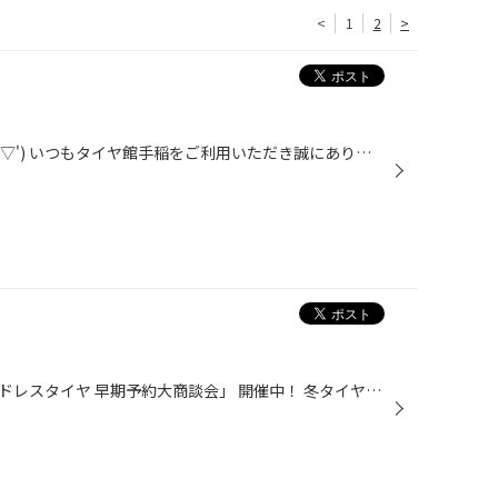
<
1
2
>
こんばんは、タイヤ館手稲です(*'▽') いつもタイヤ館手稲をご利用いただき誠にありがとうございます！ タイトルにも書いてありますが、、 皆様の車に装着している、ホイール腐食してしまっていないでしょうか？ ホイールが腐食していると何が起きてしまうか、皆様の想像つかない最悪の事態が起きて...
9/12(金)～10/5(日) まで 「スタッドレスタイヤ 早期予約大商談会」 開催中！ 冬タイヤの準備はお済でしょうか？？少し早いこの時期だからこそメリットが沢山♪・期間中お得なクーポンもご利用頂けます！・早期特典でお買得！・在庫も豊富！・事前予約で安心！などなど、今年は、ブリヂストンの最新...