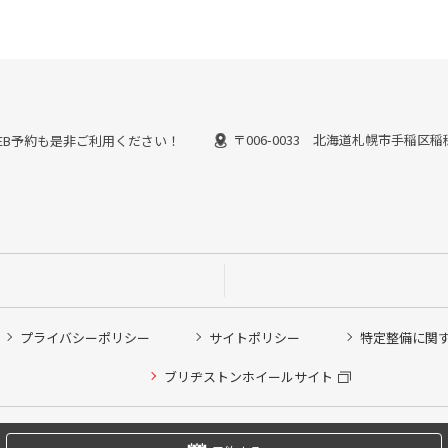
〒006-0033 北海道札幌市手稲区稲
能なWEB予約も是非ご利用ください！
プライバシーポリシー
サイトポリシー
特定整備に関
他ピット作業の予約
ブリヂストンホイールサイト
希望のクローク契約会員の方はこちらを選択ください
の方はご利用いただけません
Copyright © 2024 Bridgestone Retail Co.,Ltd. All rights Reserved.