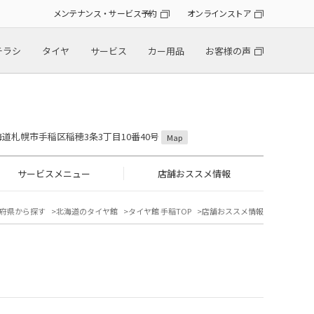
メンテナンス・サービス予約
オンラインストア
チラシ
タイヤ
サービス
カー用品
お客様の声
 北海道札幌市手稲区稲穂3条3丁目10番40号
Map
サービスメニュー
店舗おススメ情報
府県から探す
北海道のタイヤ館
タイヤ館 手稲TOP
店舗おススメ情報