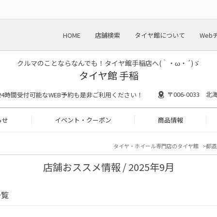
HOME
店舗検索
タイヤ館について
Web
クルマのことならなんでも！タイヤ館手稲店へ(｀・ω・´)ゞ
タイヤ館 手稲
〒006-0033
30 ※24時間受付可能なWEB予約も是非ご利用ください！
らせ
イベント・クーポン
商品情報
タイヤ・ホイール専門店のタイヤ館
都道
店舗おススメ情報 / 2025年9月
一覧