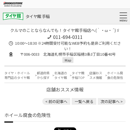
タイヤ館 手稲
クルマのことならなんでも！タイヤ館手稲店へ(｀・ω・´)ゞ
011-694-0311
10:00～18:30 ※24時間受付可能なWEB予約も是非ご利用くださ
い！
〒006-0033 北海道札幌市手稲区稲穂3条3丁目10番40号
Map
タイヤ・ホイール
都道府県
北海道の
タイヤ館
店舗おス
ホイール腐
専門店のタイヤ館
から探す
タイヤ館
手稲TOP
スメ情報
食の危険性
店舗おススメ情報
< 前の記事へ
一覧へ戻る
次の記事へ >
ホイール腐食の危険性