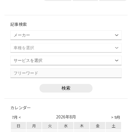
記事検索
カレンダー
2026年8月
7月 <
> 9月
日
月
火
水
木
金
土