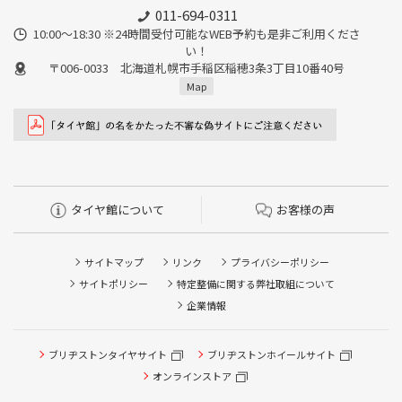
011-694-0311
10:00～18:30 ※24時間受付可能なWEB予約も是非ご利用くださ
い！
〒006-0033 北海道札幌市手稲区稲穂3条3丁目10番40号
Map
タイヤ館について
お客様の声
サイトマップ
リンク
プライバシーポリシー
サイトポリシー
特定整備に関する弊社取組について
企業情報
タイヤ点検・安全点検/タイヤ履き替え/オイル交換/その他
ブリヂストンタイヤサイト
ブリヂストンホイールサイト
ピット作業の予約
オンラインストア
クローク契約会員専用タイヤ履き替え※タイヤ履き替えを