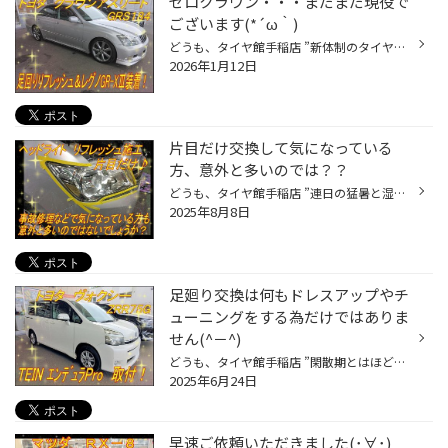
ゼロクラウン・・・まだまだ現役で
ございます(*´ω｀)
どうも、タイヤ館手稲店 ”新体制のタイヤ館手稲、今年はまた作業事例いっぱい載せますよ” 育児実行委員長？かけるです。 表題の件、 ‶トヨタ クラウンアスリート” ‶GRS184” ‶テイン エンデュラProプラス” ‶RS-R Ti-2000" ‶ブリヂストン レグノ GR-XⅢ” 装着。 こちらは２０２５年に行った作業の写真...
2026年1月12日
片目だけ交換して気になっている
方、意外と多いのでは？？
どうも、タイヤ館手稲店 ”連日の猛暑と湿度にやられ気味、北海道ってこんなとこだっけ？” 育児実行委員長？かけるです。 表題の件 “ニッサン セレナ” “ＮＣ２６” "ヘッドライトリフレッシュ施工” “片目だけ施工” こちらのおクルマは、運転席側のヘッドライトの黄ばみが気になるということでご相談を...
2025年8月8日
足廻り交換は何もドレスアップやチ
ューニングをする為だけではありま
せん(^－^)
どうも、タイヤ館手稲店 ”閑散期とはほど遠い当店、作業のご依頼は事前にご予約をお願いいたします！” 育児実行委員長？かけるです。 表題の件 ‶トヨタ ヴォクシー” ‶ＺＲＲ７５Ｇ” ‶テイン エンデュラＰｒｏ 装着” こちらのお客様は後期高齢者と呼ばれる御年のお客様なんですが、大工さんで道具も...
2025年6月24日
早速ご依頼いただきました(･∀･)