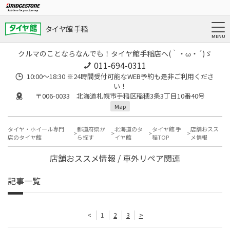
タイヤ館 手稲
クルマのことならなんでも！タイヤ館手稲店へ(｀・ω・´)ゞ
011-694-0311
10:00～18:30 ※24時間受付可能なWEB予約も是非ご利用くださ
い！
〒006-0033 北海道札幌市手稲区稲穂3条3丁目10番40号
Map
タイヤ・ホイール専門
都道府県か
北海道のタ
タイヤ館 手
店舗おスス
店のタイヤ館
ら探す
イヤ館
稲TOP
メ情報
店舗おススメ情報 / 車外リペア関連
記事一覧
<
1
2
3
>