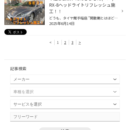
RX-8ヘッドライトリフレッシュ施
工！！
どうも、タイヤ館手稲店 ”閑散期とはほど遠い当店、作業のご依頼は事前にご予約をお願いいたします！” 育児実行委員長？かけるです。 表題の件 "マツダ ＲＸ－８” "ＳＥ３Ｐ” "ヘッドライトリフレッシュ施工！！” こちらのお客様は「ヘッドライトリフレッシュ始めたんですよ～」からの「じゃあお願...
2025年6月14日
<
1
2
3
>
記事検索