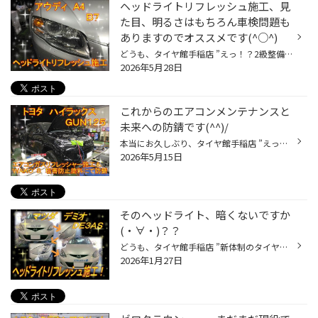
ヘッドライトリフレッシュ施工、見
た目、明るさはもちろん車検問題も
ありますのでオススメです(^○^)
どうも、タイヤ館手稲店 ”えっ！？2級整備士持ってないの？？獲らないと(^^;)” 育児実行委員長？かけるです。 引き続き、今年は2級整備士資格を取得するため4月～7月の間、土日を除く月の半分くらいは夕方不在です(ﾟДﾟ) お見積もりの返信や作業予約が遅くなってしまっている方、大変申し訳ありませ...
2026年5月28日
これからのエアコンメンテナンスと
未来への防錆です(^^)/
本当にお久しぶり、タイヤ館手稲店 ”えっ！？2級整備士持ってないの？？獲らないと(^^;)” 育児実行委員長？かけるです。 皆様お元気でしたか。 僕がブログを書くのは目眩でぶっ倒れた以来でしょうか・・・^^; ちゃんと毎日出勤しておりますが、今年は2級整備士資格を取得するため4月～7月の間、土日...
2026年5月15日
そのヘッドライト、暗くないですか
(・∀・)？？
どうも、タイヤ館手稲店 ”新体制のタイヤ館手稲、今年はまた作業事例いっぱい載せますよ” 育児実行委員長？かけるです。 表題の件、 ‶マツダ デミオ” ‶ＤＥ3ＡＳ” ‶ヘッドライトリフレッシュ施工” 樹脂ヘッドライトの宿命、ヘッドライトレンズの劣化。 黄ばむだけじゃ無くくもりガラスのようになっ...
2026年1月27日