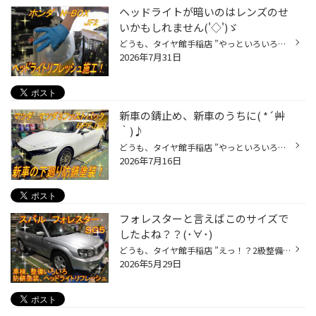
ヘッドライトが暗いのはレンズのせ
いかもしれません('◇')ゞ
どうも、タイヤ館手稲店 ”やっといろいろ終わって、これからが本領発揮(｀・ω・´)ｼｬｷｰﾝ” 育児実行委員長？かけるです。 表題の件、 "ホンダ N-BOX” “ＪＦ２” “ヘッドライトリフレッシュ” 最近も施工させていただいてるんですが、なんせ作業写真が結構たまっているもので過去のものから排出いたしま...
2026年7月31日
新車の錆止め、新車のうちに( *´艸
｀)♪
どうも、タイヤ館手稲店 ”やっといろいろ終わって、これからが本領発揮(｀・ω・´)ｼｬｷｰﾝ” 育児実行委員長？かけるです。 来週の火曜日まで、土日を除く月の半分くらいは僕夕方不在です(ﾟДﾟ) お見積もりの返信や作業予約が遅くなってしまっている方、大変申し訳ありません。 表題の件、 “マツダ マツ...
2026年7月16日
フォレスターと言えばこのサイズで
したよね？？(･∀･)
どうも、タイヤ館手稲店 ”えっ！？2級整備士持ってないの？？獲らないと(^^;)” 育児実行委員長？かけるです。 引き続き、今年は2級整備士資格を取得するため4月～7月の間、土日を除く月の半分くらいは夕方不在です(ﾟДﾟ) お見積もりの返信や作業予約が遅くなってしまっている方、大変申し訳ありませ...
2026年5月29日