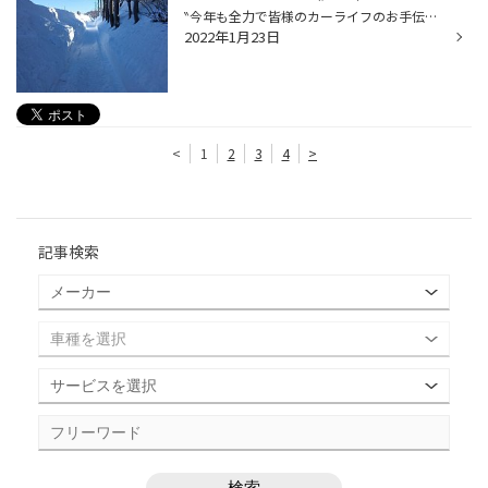
‶今年も全力で皆様のカーライフのお手伝いをさせて頂きます(｀・ω・´)ｼｬｷｰﾝ”実行委員長かけるです。 昨日はそんなに降るとは思ってなかったんですが、結構降りましたネ(>_<) 先ほどお昼ご飯を買いにセイコーマートまで歩いていきましたが 国道の歩道を歩いている事を忘れるような景色（山の向こうが...
2022年1月23日
<
1
2
3
4
>
記事検索