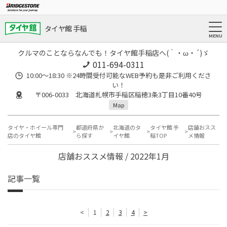
タイヤ館 手稲
クルマのことならなんでも！タイヤ館手稲店へ(｀・ω・´)ゞ
011-694-0311
10:00～18:30 ※24時間受付可能なWEB予約も是非ご利用くださ
い！
〒006-0033 北海道札幌市手稲区稲穂3条3丁目10番40号
Map
タイヤ・ホイール専門
都道府県か
北海道のタ
タイヤ館 手
店舗おスス
店のタイヤ館
ら探す
イヤ館
稲TOP
メ情報
店舗おススメ情報 / 2022年1月
記事一覧
<
1
2
3
4
>