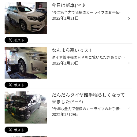
今日は新車(^^♪
‶今年も全力で皆様のカーライフのお手伝いをさせて頂きます(｀・ω・´)ｼｬｷｰﾝ”実行委員長かけるです。 先日は年代物のＪＡジムニーの記事を書きましたが、今日は ‶トヨタ ランドクルーザープラド” ‶ＴＲＪ１５０Ｗ” 新車へのナビ・バックカメラ・ドライブレコーダー、そして冬タイヤのご依頼です。 バ...
2022年1月31日
なんまら寒いっス！
タイヤ館手稲のＨＰをご覧いただきありがとうございます。 寒くなると誰かと一緒じゃないと釣りに行けなくなるムラタです(｡-_-｡) 本日は開店からＥ５２エルグランド連発です ２０万Ｋｍ突破のＥ５２。足回りの部品リフレッシュのご依頼です。 ＫＹＢ定番ショックアブソーバーＮｅｗＳＲを使用し純正...
2022年1月30日
だんだんタイヤ館手稲らしくなって
来ました(^－^)
‶今年も全力で皆様のカーライフのお手伝いをさせて頂きます(｀・ω・´)ｼｬｷｰﾝ”実行委員長かけるです。 表題の件、何の話かと言いますと ‶ニッサン デイズ” ‶Ｂ２１Ｗ” こちらのお客様は‶ワコーズ ＲＥＣＳ”のご依頼です。 タイヤ館手稲と言えばレックス！！ 北海道でレックスと言えばタイヤ館手稲(￣▽...
2022年1月29日