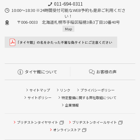
011-694-0311
10:00～18:30 ※24時間受付可能なWEB予約も是非ご利用くださ
い！
〒006-0033 北海道札幌市手稲区稲穂3条3丁目10番40号
Map
タイヤ館について
お客様の声
サイトマップ
リンク
プライバシーポリシー
サイトポリシー
特定整備に関する弊社取組について
企業情報
ブリヂストンタイヤサイト
ブリヂストンホイールサイト
タイヤ点検・安全点検/タイヤ履き替え/オイル交換/その他
ピット作業の予約
オンラインストア
クローク契約会員専用タイヤ履き替え※タイヤ履き替えを