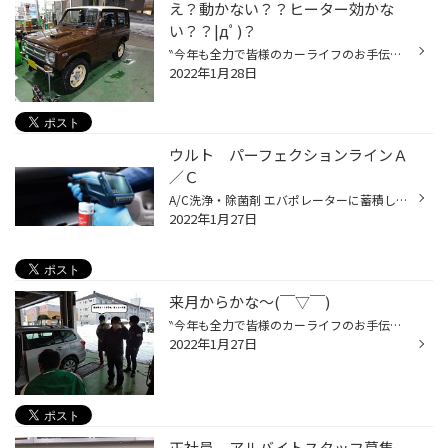
え？動かない？？ヒーター効かな
い？？|дﾟ)？
‶今年も全力で皆様のカーライフのお手伝いをさせて頂きます(｀・ω・´)ｼｬｷｰﾝ”実行委員長かけるです。 本日はいきなり作業を。 ‶スズキ ジムニ―” ‶ＪＡ１１” こちらのお客様は、駆動系の不調とヒーターの不調と言う事でご来店。 点検の結果、サーモスタッド開きっぱなしの疑いと駆動系オイルの汚れが...
2022年1月28日
ウルト パーフェクションラインＡ
／Ｃ
A/C洗浄・除菌剤 エバポレーターに蓄積した様々な汚れが湿気と反応し、いやな臭いの原因となるカビ（雑菌）が発生します。エバポレーターを直接洗浄・除菌することで、イヤな臭いを元から断ち切ることができます。 マイスターの技！インテリアデオドラント Videoスコープで確認しながら隅々まで強力...
2022年1月27日
来月からかな～(￣▽￣)
‶今年も全力で皆様のカーライフのお手伝いをさせて頂きます(｀・ω・´)ｼｬｷｰﾝ”実行委員長かけるです。 さて、本日は朝から‶タイヤ館西野店”に行きまして、メーカー講習を受けてきました(^－^) あの人も参加しておりましたが、どんな講習かと言うと・・・ エアコンのニオイの気になる人にとってもおス...
2022年1月27日
正社員 アルバイトスタッフ募集