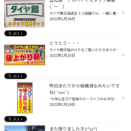
(´ー｀)
タイヤ館北海道全３３店舗では、一緒に働いてくれる仲間を募集中です！ 正社員・アルバイトどちらでもOK！ 性別や経験も問いません(*'ω'*) 未経験からスタートしているスタッフもたくさんいます！ 車に興味がある方は勿論！接客がお好きな方でも大歓迎ですよ～ 詳細や応募方法はコチラのリクルート...
2022年1月26日
とうとう・・・
タイヤ館手稲のＨＰをご覧いただきありがとうございます！ 休日はロックフィッシングに行く以外はずーっと引き籠っているムラタです♪ 昨日もお伝えしたとおりです・・・ あの波がタイヤ業界にも押し寄せてきました・・・ ご存知の方もいらっしゃると思いますが是非ご家族・友人・知人にも教えてあげ...
2022年1月25日
昨日あたりから結構滑るみたいです
ね( ˘•ω•˘ )
‶今年も全力で皆様のカーライフのお手伝いをさせて頂きます(｀・ω・´)ｼｬｷｰﾝ”実行委員長かけるです。 一昨日はサラサラの雪がいっぱい降りまして、この間のようにボコボコになることは無かったのですがその代わり場所によっては結構ツルツル:;(∩´﹏`∩);: タイヤが古い、もしくは溝があまりない場合は...
2022年1月24日
また降りましたネ(;^ω^)