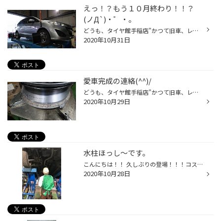
えっ！？もう１０月終わり！！？
(ノД`)・゜・。
どうも、タイヤ館手稲店”かつて旧車、レア車、レアグレード担当だったのを思い出した”実行委員長かけるです。 表題の件、本当にあっと言う間に１０月が終わりました(>_<) 冬の便りもあちこちで届いていますから、平地で観測されるのも時間の問題でしょう。 そんな状況ですから、当店はタイヤ交換で...
2020年10月31日
愛車完成の連絡(^^)/
どうも、タイヤ館手稲店”かつて旧車、レア車、レアグレード担当だったのを思い出した”実行委員長かけるです。 昨日、僕の愛車の作業が完成したと連絡がありましたので来週取りに行く予定ですが、４日早朝に峠を越えて帯広に向かう予定ですが天気が悪そうですよね(ノД`)・゜・。 向こうに向かう代車...
2020年10月29日
水柱ほっし～です。
こんにちは！！ 久しぶりの登場！！！コスプレ男子ほっし～です！！ 鬼滅の刃 無限列車編がすごいですね！！ 煉獄さんのかっこいいシーンを早く劇場で観たい!(^^)! そんな中ついに！！！！！！！！！ ほっし～が水柱の冨岡義勇コスをやりました！！！！！！！！！！ 似合ってるかは別ですが・・・・...
2020年10月28日