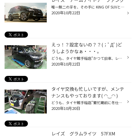
唯一無二の牙を、その手に KING OF SUVとしてその座に君臨するLEXUS LXとTOYOTA LAND CRUISERをターゲットとしたTEAM DAYTONA「FANG」。これまであったTEAM DAYTONAの世界に、今までにはないアーバンな雰囲気をプラス。ベースデザインを5本スポークとし、先端を太く枝分かれさせたY字スポークは、車...
2020年10月22日
えっ！？設定ないの？？(；ﾟДﾟ)ど
うしようかなぁ・・・。
どうも、タイヤ館手稲店”かつて旧車、レア車、レアグレード担当だったのを思い出した”実行委員長かけるです。 先日、車高調のご相談を頂いたお客様 ”トヨタ スペイド” ”ＮＣＰ１４５” ”トヨタ ポルテ”の兄弟車ですが、ないんですよ車高調・・・(ノД`)・゜・。 ＦＦ用はあるんですが、4ＷＤ用の設定...
2020年10月22日
タイヤ交換も忙しいですが、メンテ
ナンスもやっております( ◠‿◠ )
どうも、タイヤ館手稲店”繁忙期前に冬仕様完成”実行済み委員長かけるです。 本日もタイヤ交換は大盛況ですが、夕方ごろに若干の余裕がありましてメンテナンス作業も行っております( ◠‿◠ ) まずは ”ダイハツ ムーヴ” ”ＬＡ１１０Ｓ” こちらのお客様は定期的なご来店でエンジンオイル交換とＣＶＴＦ交...
2020年10月20日
レイズ グラムライツ 57FXM