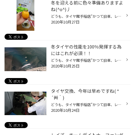
冬を迎える前に色々準備ありますよ
ね(^o^)丿
どうも、タイヤ館手稲店”かつて旧車、レア車、レアグレード担当だったのを思い出した”実行委員長かけるです。本日も日曜日と言う事もあり朝からタイヤ交換・タイヤのご相談のお客様に沢山ご来店頂きました。 今日は森スタッフが秋の味覚を持って来てくれました(^^)/ 柿！！ だけど、コチラ北海道で...
2020年10月27日
冬タイヤの性能を100％発揮する為
にはこれが必須！！
どうも、タイヤ館手稲店”かつて旧車、レア車、レアグレード担当だったのを思い出した”実行委員長かけるです。本日も日曜日と言う事もあり朝からタイヤ交換・タイヤのご相談のお客様に沢山ご来店頂きました。 そんな中、タイヤ交換にご来店いただいたお客様の作業をしていると 「あれ？？フロントス...
2020年10月25日
タイヤ交換、今年は早めですね( *
´艸｀)
どうも、タイヤ館手稲店”かつて旧車、レア車、レアグレード担当だったのを思い出した”実行委員長かけるです。 本日も朝からタイヤ交換・タイヤのご相談のお客様に沢山ご来店頂きました。 今年はちょっとスタートが早い気がします(；ﾟДﾟ) で、毎日タイヤ交換をしている中で数多くのご依頼を頂いてい...
2020年10月24日
レイズ チームデイトナ ファング