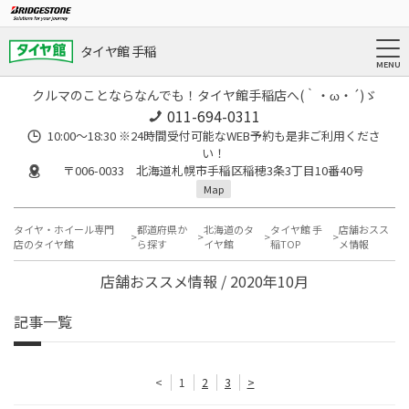
タイヤ館 手稲
クルマのことならなんでも！タイヤ館手稲店へ(｀・ω・´)ゞ
011-694-0311
10:00～18:30 ※24時間受付可能なWEB予約も是非ご利用くださ
い！
〒006-0033 北海道札幌市手稲区稲穂3条3丁目10番40号
Map
タイヤ・ホイール専門
都道府県か
北海道のタ
タイヤ館 手
店舗おスス
店のタイヤ館
ら探す
イヤ館
稲TOP
メ情報
店舗おススメ情報 / 2020年10月
記事一覧
<
1
2
3
>