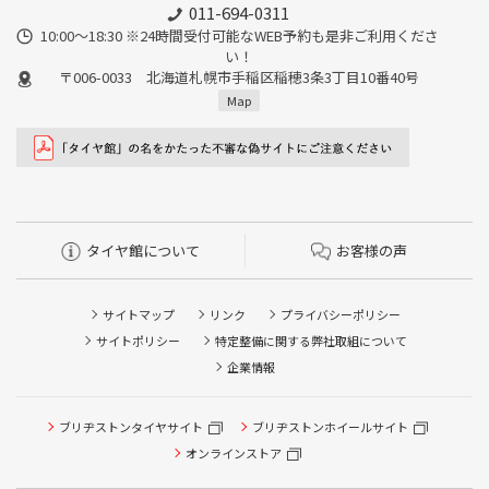
011-694-0311
10:00～18:30 ※24時間受付可能なWEB予約も是非ご利用くださ
い！
〒006-0033 北海道札幌市手稲区稲穂3条3丁目10番40号
Map
タイヤ館について
お客様の声
サイトマップ
リンク
プライバシーポリシー
サイトポリシー
特定整備に関する弊社取組について
企業情報
ブリヂストンタイヤサイト
ブリヂストンホイールサイト
タイヤ点検・安全点検/タイヤ履き替え/オイル交換/その他
ピット作業の予約
オンラインストア
クローク契約会員専用タイヤ履き替え※タイヤ履き替えを