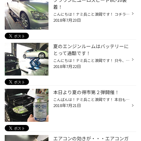
着！
こんにちは！ナミ兵こと浪岡です！ コチラのクラウンのお客様は タイヤがエア漏れすると言う事でご来店されました。 調べてみるとホイールとタイヤのすきまからエア漏れがしていました（汗 ホイールが腐食して来たり タイヤが硬くなってくると密着が悪くなり エア漏れしてくるケースがございます。 ...
2018年7月23日
夏のエンジンルームはバッテリーに
とって過酷です！
こんにちは！ナミ兵こと浪岡です！ 只今、夏の得市開催中の手稲店です♪ 本日も沢山のご来店ありがとうございます！ 朝からオイル交換でのご来店も多くいらっしゃっております！ オイル交換の際はエレメント交換もオススメですよ♪ 今回の得市は、チラシは出ていませんが タイヤご購入でご来店も頂き...
2018年7月22日
本日より夏の得市第２弾開催！
こんばんは！ナミ兵こと浪岡です！ 本日も昨日に引き続いて暑いですね（汗 本日もエアコンのガス補充依頼がありました（汗 昨年も補充されているようで、「もう２年くらいしか乗らないから」 という事で毎年補充されているようです！ 今回は２缶補充させていただきました！ 吹き出し口で20℃以上あっ...
2018年7月21日
エアコンの効きが・・・エアコンガ