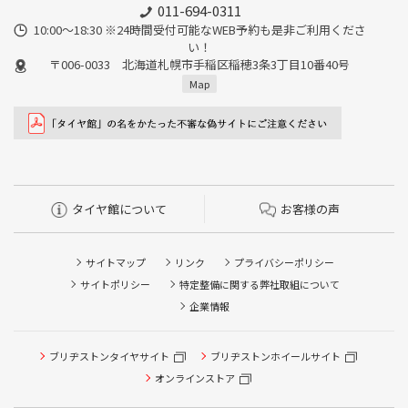
011-694-0311
10:00～18:30 ※24時間受付可能なWEB予約も是非ご利用くださ
い！
〒006-0033 北海道札幌市手稲区稲穂3条3丁目10番40号
Map
タイヤ館について
お客様の声
サイトマップ
リンク
プライバシーポリシー
サイトポリシー
特定整備に関する弊社取組について
企業情報
ブリヂストンタイヤサイト
ブリヂストンホイールサイト
タイヤ点検・安全点検/タイヤ履き替え/オイル交換/その他
ピット作業の予約
オンラインストア
クローク契約会員専用タイヤ履き替え※タイヤ履き替えを