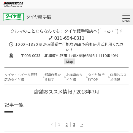
タイヤ館 手稲
クルマのことならなんでも！タイヤ館手稲店へ(｀・ω・´)ゞ
011-694-0311
10:00～18:30 ※24時間受付可能なWEB予約も是非ご利用くださ
い！
〒006-0033 北海道札幌市手稲区稲穂3条3丁目10番40号
Map
タイヤ・ホイール専門
都道府県か
北海道のタ
タイヤ館 手
店舗おスス
店のタイヤ館
ら探す
イヤ館
稲TOP
メ情報
店舗おススメ情報 / 2018年7月
記事一覧
<
1
2
3
>