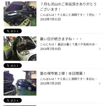
７月も沢山のご来店頂きありがとう
ございます！
こんばんは！ナミ兵こと浪岡です！ ７月もご来店頂きありがとうございます！ 後半は暑い日が続き、 エアコンガスの補充でのご来店が急増しました！ 本日もガス補充でご来店ありました（汗 今月１箱（30個）取ったばかりなのですが・・・ すでに残り６個！！！！！！！！！！！ また、取らないと在庫...
2018年7月31日
暑い日が続きますね・・・
こんにちは！ 最近は暑くて夏バテ気味のほっし～です 夏といえば・・・ やっぱり海ですよね！！！！ 札幌近郊なら小樽や余市などに行かれる方も多いかと思いますが お出かけの前にお車のメンテナンスはされてますか？ 人の体調管理も大事ですが車もきちんとメンテナンスをしてあげないと 外出先での...
2018年7月30日
夏の得市第２弾！本日閉幕！
こんばんは！ナミ兵こと浪岡です！ 本日も沢山のご来店ありがとうございました！ 16：30までビッシリ入庫の手稲店でしたよ♪ オイル交換とご一緒にワイパーのご購入も♪ 他にも、この暑さなのでエアコンガスの補充も多くありました！ あと、今日は集中得市最終日と言う事もあり 駆け込みでタイヤのご...
2018年7月29日