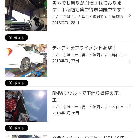
各地でお祭りが開催されておりま
す！手稲店も集中得市開催中です！
こんにちは！ナミ兵こと浪岡です！ 当店の近郊の小樽では潮まつりが開催しております！ 昨日は豊平川の花火大会が開催され夏のお祭りモード一色になっています！ 当店もお祭りではありませんが 集中得市を明日まで開催しております！ 是非当店の前を通られた方はお気軽にお立ち寄りください♪ その関...
2018年7月28日
ティアナをアライメント調整！
こんにちは！ナミ兵こと浪岡です！ 昨日に引き続いて30℃超え！（気象庁HPデータより） 本日はアライメント調整をさせて頂いております！ 測定してみると、結構ずれていました～。 そこを保科スタッフが暑い中、調整中です！ 走行距離、年式によっては基準値まで戻りづらいのですが こちらのお車は基...
2018年7月27日
BMWにウルトで下廻り塗装の施
工！
こんにちは！ナミ兵こと浪岡です！ 本日は気温31℃の札幌です（気象庁HPデータより） 日差しがじりじり・・・ でも、どことなくカラっとしているお天気に感じます！ 暑い中ではございますが、 保科スタッフはウルトによる 下廻りの塗装を実施中です！ マスクしてなので呼吸がキツそう・・・ 今日なん...
2018年7月26日
クラウンにユーロスピードBL-10装