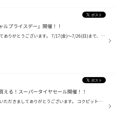
ャルプライスデー』開催！！
いつも当店をご利用いただきましてありがとうございます。 7/17(金)～7/26(日)まで、コクピット・タイヤ館におきまして、 期間限定！ サイズ限定！！ 数量限定！！！ お得にお買い求めいただける、「タイヤスペシャルプライスデー」がスタートします！ お得なタイヤのご紹介！！ NEWNO 155/65R14 タ...
買える！スーパータイヤセール開催！！
こんにちは、いつも当店をご利用いただきましてありがとうございます。 コクピット・タイヤ館では、ブリヂストンタイヤをお得に買える！ スーパータイヤセールを7月9日(木)から8月9日(日)まで開催いたします！ ブリヂストンのタイヤを4本ご購入で最大20,000円引き！ タイヤをお得にご購入頂けるチャ...