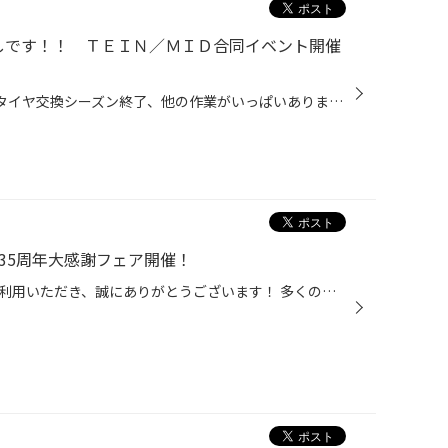
しです！！ ＴＥＩＮ／ＭＩＤ合同イベント開催
どうも、タイヤ館手稲店 ”やっとタイヤ交換シーズン終了、他の作業がいっぱいあります^^;” 育児実行委員長？かけるです。 引き続き、今年は2級整備士資格を取得するため4月～7月の間、土日を除く月の半分くらいは僕夕方不在です(ﾟДﾟ) お見積もりの返信や作業予約が遅くなってしまっている方、大変申...
35周年大感謝フェア開催！
いつもコクピット・タイヤ館をご利用いただき、誠にありがとうございます！ 多くのお客様に支えられて、タイヤ館は35周年を迎えることが出来ました。 これからもお客様の安全・安心なカーライフを全力でサポートしてまいりますので、 引き続きタイヤ館をよろしくお願いいたします。 35周年を迎えた...