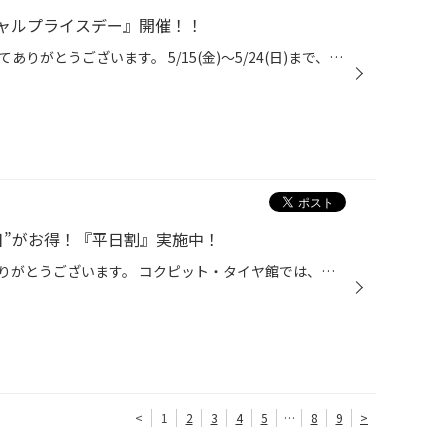
ャルプライスデー』開催！！
いつも当店をご利用いただきましてありがとうございます。 5/15(金)～5/24(日)まで、コクピット・タイヤ館におきまして、 期間限定！ サイズ限定！！ 数量限定！！！ お得にお買い求めいただける、「タイヤスペシャルプライスデー」がスタートします！ お得なタイヤのご紹介！！ ワゴンR、N-BOX、タ...
日”がお得！『平日割』実施中！
いつも当店をご利用いただき、ありがとうございます。 コクピット・タイヤ館では、コクピット・タイヤ館アプリ会員の方限定で月曜日から金曜日の間、 タイヤやオイル、バッテリーなどのメンテナンスがお得に交換できる、 『平日割』を実施しております！！ 「平日割」のここがオススメ♪ 平日だと・...
<
1
2
3
4
5
…
8
9
>