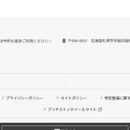
〒006-0033 北海道札幌市手稲区稲
能なWEB予約も是非ご利用ください！
プライバシーポリシー
サイトポリシー
特定整備に関
他ピット作業の予約
ブリヂストンホイールサイト
希望のクローク契約会員の方はこちらを選択ください
の方はご利用いただけません
Copyright © 2024 Bridgestone Retail Co.,Ltd. All rights Reserved.