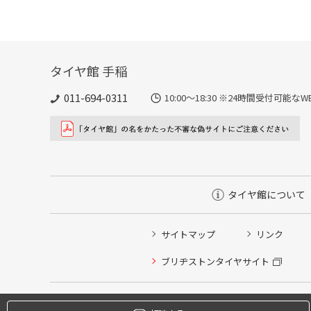
タイヤ館 手稲
011-694-0311
10:00～18:30 ※24時間受付可
タイヤ館について
サイトマップ
リンク
タイヤ点検・安全点検/タイヤ履き替え/オイル交換/その
ブリヂストンタイヤサイト
クローク契約会員専用タイヤ履き替え※タイヤ履き替えを
本日のタイヤ履き替え順番待ち予約 ※クローク契約会員