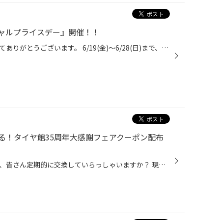
ャルプライスデー』開催！！
いつも当店をご利用いただきましてありがとうございます。 6/19(金)～6/28(日)まで、コクピット・タイヤ館におきまして、 期間限定！ サイズ限定！！ 数量限定！！！ お得にお買い求めいただける、「タイヤスペシャルプライスデー」がスタートします！ お得なタイヤのご紹介！！ ワゴンR、N-BOX、タ...
る！タイヤ館35周年大感謝フェアクーポン配布
おクルマのエンジンオイルですが、皆さん定期的に交換していらっしゃいますか？ 現在、コクピット・タイヤ館では6/21(日)まで、タイヤ館35周年の大感謝キャンペーンを開催中です。 期間中にエンジンオイルなどのメンテナンス商品が10％OFFになるクーポンやウォッシャー液の 無料補充チケットなど、...