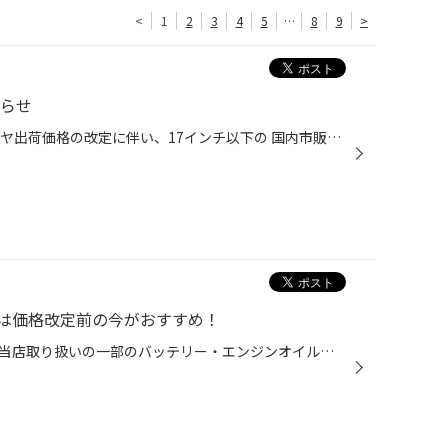
<
1
2
3
4
5
…
8
9
>
知らせ
9/1(火)より、ブリヂストンのタイヤ出荷価格の改定に伴い、17インチ以下の 国内市販用タイヤ(夏/冬)の価格改定を実施させていただきます。 ※価格改定前の価格での対応については、8/31(月)までの作業実施が対象となっております。 ※商品によって改定率等が異なります。価格改定についてはこちらをご...
は価格改定前の今がおすすめ！
メーカー卸売価格の改定に伴い、当店取り扱いの一部のバッテリー・エンジンオイルの価格改定を 8/1より随時実施させていただきます。 現状の価格改定前の価格での対応については、各製品の値上がり前日までの作業実施が対象となっております。 夏休みでお出かけ予定の方やそろそろ交換時期を迎えて...