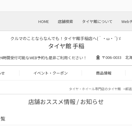
HOME
店舗検索
タイヤ館について
Web
クルマのことならなんでも！タイヤ館手稲店へ(｀・ω・´)ゞ
タイヤ館 手稲
〒006-0033
30 ※24時間受付可能なWEB予約も是非ご利用ください！
らせ
イベント・クーポン
商品情報
タイヤ・ホイール専門店のタイヤ館
都道
店舗おススメ情報 / お知らせ
一覧