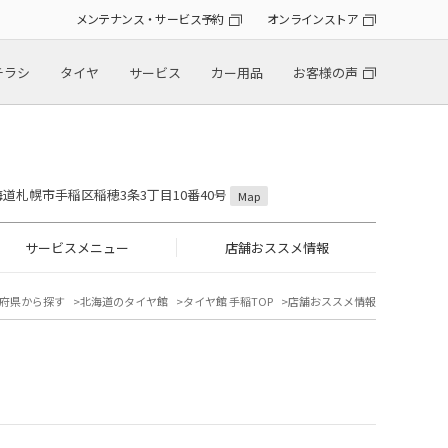
メンテナンス・サービス予約
オンラインストア
チラシ
タイヤ
サービス
カー用品
お客様の声
 北海道札幌市手稲区稲穂3条3丁目10番40号
Map
サービスメニュー
店舗おススメ情報
府県から探す
北海道のタイヤ館
タイヤ館 手稲TOP
店舗おススメ情報