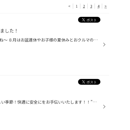
<
1
2
3
4
>
しました！
あっと言う間に７月も終わりですね～ ８月はお盆連休やお子様の夏休みとおクルマの仕様頻度が増しますので、お出かけ前は点検を忘れずに！ 本日はＲ2年 デリカＤ:５ ＣV１Ｗに当店大人気「リジカラ」の取付け作業です。 こんな小さいパーツですが、クルマの動きがシャキッとしますので運転がしやす...
どうも、‶夏は人にも愛車にも厳しい季節！快適に安全にをお手伝いいたします！！”実行委員長かけるです。 今日は本当に暑いですね(>_<) 暑さで動きも鈍くなっちゃいますが、それでも作業はいっぱいありましてその中から ‶スズキ アルトエコ” ‶ＨＡ３５Ｓ” こちらのお客様は今年の春に夏タイヤと冬タ...