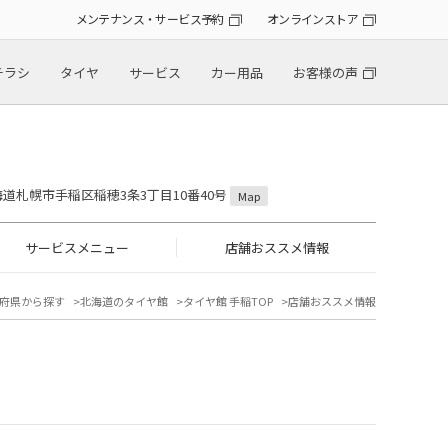
メンテナンス・サービス予約
オンラインストア
チラシ
タイヤ
サービス
カー用品
お客様の声
 北海道札幌市手稲区稲穂3条3丁目10番40号
Map
サービスメニュー
店舗おススメ情報
府県から探す
北海道のタイヤ館
タイヤ館 手稲TOP
店舗おススメ情報