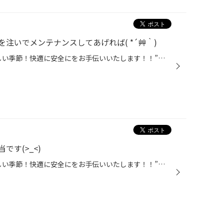
注いでメンテナンスしてあげれば( *´艸｀)
どうも、‶夏は人にも愛車にも厳しい季節！快適に安全にをお手伝いいたします！！”実行委員長かけるです。 本日はめちゃめちゃきれいな ‶トヨタ エスティマ” ‶ＴＣＲ” 型式見てないので20？21？11？わかんないです。 こちらのお客様は、本日はオイル交換のご依頼ですが・・・ 本当綺麗ですね(*´ω｀) ...
す(>_<)
どうも、‶夏は人にも愛車にも厳しい季節！快適に安全にをお手伝いいたします！！”実行委員長かけるです。 今日はとっても忙しくて、写真を撮っておりません(^^; ですので コチラの紹介を！！ ‶旧モデル・旧製造年品 クリアランスセール！！” 上級グレードの高品質タイヤを、お手頃価格でＧＥＴする...