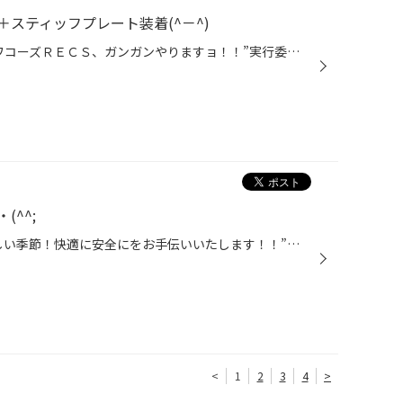
スティッフプレート装着(^－^)
どうも、タイヤ館手稲店”今月はワコーズＲＥＣＳ、ガンガンやりますョ！！”実行委員長かけるです。 ※こちらの記事は2021.05.16の記事を再編集しております。 ‶スプーン リジカラ” おクルマは ‶ホンダ Ｓ６６０” ‶ＪＷ５” リジカラについては以前僕なりに‶わかりやすく書いた記事がコチラ” こんな小...
^^;
どうも、‶夏は人にも愛車にも厳しい季節！快適に安全にをお手伝いいたします！！”実行委員長かけるです。 表題の件、北海道は夏・冬のタイヤ交換がある為あまりなじみが無いんですが・・・ ‶マツダ アテンザスポーツワゴン” ‶ＧＨ５” こちらのお客様は、夏場のみ走行距離がめちゃめちゃ増えるのでワ...
<
1
2
3
4
>