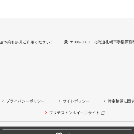
〒006-0033 北海道札幌市手稲区稲
能なWEB予約も是非ご利用ください！
プライバシーポリシー
サイトポリシー
特定整備に関
他ピット作業の予約
ブリヂストンホイールサイト
希望のクローク契約会員の方はこちらを選択ください
の方はご利用いただけません
Copyright © 2024 Bridgestone Retail Co.,Ltd. All rights Reserved.