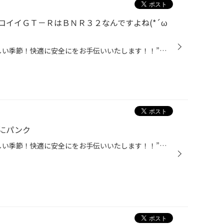
コイイＧＴ－ＲはＢＮＲ３２なんですよね(*´ω
どうも、‶夏は人にも愛車にも厳しい季節！快適に安全にをお手伝いいたします！！”実行委員長かけるです。 表題の件、 ‶ニッサン スカイライン ＧＴ－Ｒ” ‶ＢＮＲ３２” こちらのお客様は‶アライメント”をご依頼頂きました(^－^) もう１７年程お乗りとの事でしたが、なかなかスパルタンな内装で アラ...
にパンク
どうも、‶夏は人にも愛車にも厳しい季節！快適に安全にをお手伝いいたします！！”実行委員長かけるです。 表題の件、 ‶ホンダ シビック” ‶ＦＫ７” こちらのお客様は今年の春に‶こだわりのインチダウンで快適性能アップ”させていただいたお客様で、とても快適だとお喜び頂いておりましたが・・・ た...