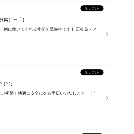
集(´ー｀)
タイヤ館北海道全３３店舗では、一緒に働いてくれる仲間を募集中です！ 正社員・アルバイトどちらでもOK！ 性別や経験も問いません(*'ω'*) 未経験からスタートしているスタッフもたくさんいます！ 車に興味がある方は勿論！接客がお好きな方でも大歓迎ですよ～ 詳細や応募方法はコチラのリクルート...
^^;
どうも、‶夏は人にも愛車にも厳しい季節！快適に安全にをお手伝いいたします！！”実行委員長かけるです。 今日はとっても忙しくて、写真が少ないのですが・・・ ‶トヨタ サクシード” ‶ＮＣＰ１６５Ｖ” こちらのお客様は、走行すると「パタパタと音がする」との事でご来店。 点検の結果、原因として...