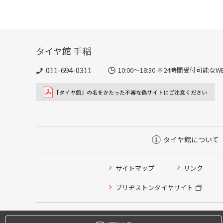
タイヤ館 手稲
011-694-0311
10:00～18:30 ※24時間受付可
タイヤ館について
サイトマップ
リンク
タイヤ点検・安全点検/タイヤ履き替え/オイル交換/その
ブリヂストンタイヤサイト
クローク契約会員専用タイヤ履き替え※タイヤ履き替えを
本日のタイヤ履き替え順番待ち予約 ※クローク契約会員