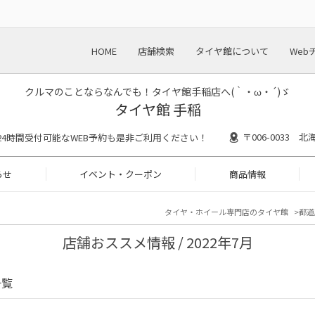
HOME
店舗検索
タイヤ館について
Web
クルマのことならなんでも！タイヤ館手稲店へ(｀・ω・´)ゞ
タイヤ館 手稲
〒006-0033
30 ※24時間受付可能なWEB予約も是非ご利用ください！
らせ
イベント・クーポン
商品情報
タイヤ・ホイール専門店のタイヤ館
都道
店舗おススメ情報 / 2022年7月
一覧