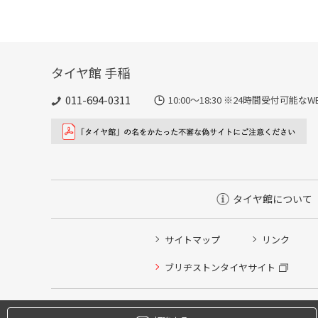
タイヤ館 手稲
011-694-0311
10:00～18:30 ※24時間受付可
タイヤ館について
サイトマップ
リンク
タイヤ点検・安全点検/タイヤ履き替え/オイル交換/その
ブリヂストンタイヤサイト
クローク契約会員専用タイヤ履き替え※タイヤ履き替えを
本日のタイヤ履き替え順番待ち予約 ※クローク契約会員