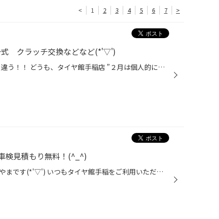
<
1
2
3
4
5
6
7
>
 クラッチ交換などなど(*'▽')
2024年の予定はいつもとちょっと違う！！ どうも、タイヤ館手稲店 ”２月は個人的にも忙しい月、頑張らなきゃ！” 実行委員長かけるです。 表題の件 ‶ホンダ ＣＲ-Ｚ” ‶ＺＦ１” ‶車検整備（ロアアーム交換、タイロッドエンドブーツ交換、ウォッシャータンク交換他）、クラッチ交換 こちらのおクルマは...
検見積もり無料！(^_^)
こんばんは、タイヤ館手稲のきつやまです(*'▽') いつもタイヤ館手稲をご利用いただき誠にありがとうございます！ オイル交換などでご来店されるお客様の中で、年数がかなり経ってしまっている車や溝が全然ないお客様もちらほら見かけます。 タイヤをいつ買ったか覚えていない、車変えてからずっと変...