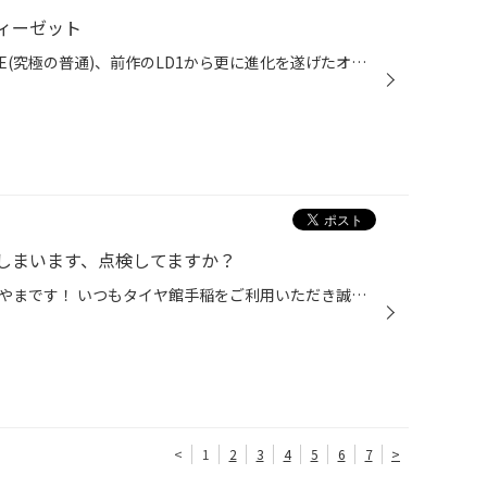
ィーゼット
ブランドコンセプトのNORMCORE(究極の普通)、前作のLD1から更に進化を遂げたオーソドックス且つ新しいNORMCORE デザインを提案。 プロダクトネームのLDZ(エルディーゼット)は、 L…LANVEC(ランベック) D…DISH DESIGN(ディッシュデザイン） Z…ZENITH(頂点、最高点)
しまいます、点検してますか？
こんばんは、タイヤ館手稲のきつやまです！ いつもタイヤ館手稲をご利用いただき誠にありがとうございます！ オイル交換などでご来店されるお客様の中で、年数がかなり経ってしまっている車や溝が全然ないお客様もちらほら見かけます。 タイヤをいつ買ったか覚えていない、車変えてからずっと変えて...
<
1
2
3
4
5
6
7
>