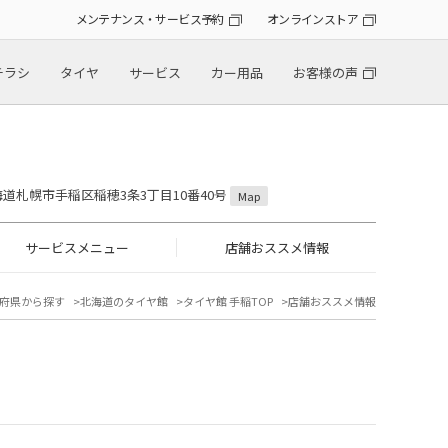
メンテナンス・サービス予約
オンラインストア
チラシ
タイヤ
サービス
カー用品
お客様の声
 北海道札幌市手稲区稲穂3条3丁目10番40号
Map
サービスメニュー
店舗おススメ情報
府県から探す
北海道のタイヤ館
タイヤ館 手稲TOP
店舗おススメ情報