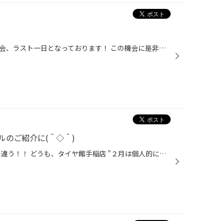
こちらの夏タイヤ早期予約大商談会、ラスト一日となっております！ この機会に是非お買い求めください！
ルのご紹介に(＾◇＾)
2024年の予定はいつもとちょっと違う！！ どうも、タイヤ館手稲店 ”２月は個人的にも忙しい月、頑張らなきゃ！” 実行委員長かけるです。 表題の件 ‶マルカサービス” ‶新作ホイールお披露目来店” 絶賛新米パパのマルカサービス 〇和田さんがハイエースでご来店。 新作ホイールを搭載しており 順番に...