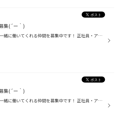
集(´ー｀)
タイヤ館北海道全２９店舗では、一緒に働いてくれる仲間を募集中です！ 正社員・アルバイトどちらでもOK！ 性別や経験も問いません(*'ω'*) 未経験からスタートしているスタッフもたくさんいます！ 車に興味がある方は勿論！接客がお好きな方でも大歓迎ですよ～ 詳細や応募方法はコチラのリクルート...
集(´ー｀)
タイヤ館北海道全２９店舗では、一緒に働いてくれる仲間を募集中です！ 正社員・アルバイトどちらでもOK！ 性別や経験も問いません(*'ω'*) 未経験からスタートしているスタッフもたくさんいます！ 車に興味がある方は勿論！接客がお好きな方でも大歓迎ですよ～ 詳細や応募方法はコチラのリクルート...