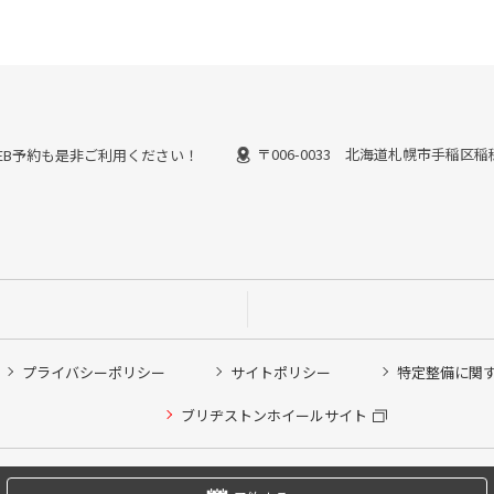
〒006-0033 北海道札幌市手稲区稲
能なWEB予約も是非ご利用ください！
プライバシーポリシー
サイトポリシー
特定整備に関
他ピット作業の予約
ブリヂストンホイールサイト
希望のクローク契約会員の方はこちらを選択ください
の方はご利用いただけません
Copyright © 2024 Bridgestone Retail Co.,Ltd. All rights Reserved.