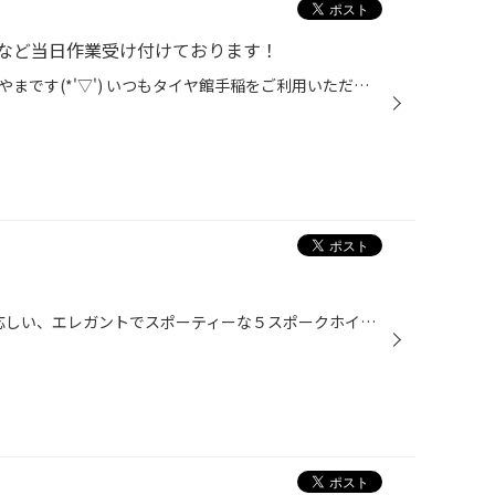
など当日作業受け付けております！
こんばんは、タイヤ館手稲のきつやまです(*'▽') いつもタイヤ館手稲をご利用いただき誠にありがとうございます！ オイル交換などでご来店されるお客様の中で、年数がかなり経ってしまっている車や溝が全然ないお客様もちらほら見かけます。 タイヤをいつ買ったか覚えていない、車変えてからずっと変...
GNOSISからプレミアムカーに相応しい、エレガントでスポーティーな５スポークホイールが新登場。 シンプルながら存在感あふれるデザインで、重厚さと迫力を持たせることに重きを置いています。 コンケイブデザインで、太すぎず細すぎない絶妙なバランスを実現した５スポーク。 スポーク側面のライン...