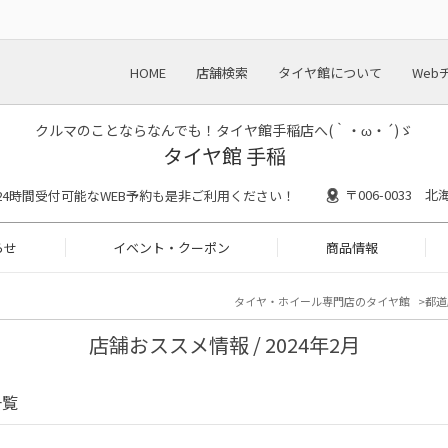
HOME
店舗検索
タイヤ館について
Web
クルマのことならなんでも！タイヤ館手稲店へ(｀・ω・´)ゞ
タイヤ館 手稲
〒006-0033
30 ※24時間受付可能なWEB予約も是非ご利用ください！
らせ
イベント・クーポン
商品情報
タイヤ・ホイール専門店のタイヤ館
都道
店舗おススメ情報 / 2024年2月
一覧