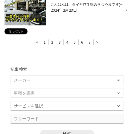
こんばんは、タイヤ館手稲のきつやまです(*'▽') いつもタイヤ館手稲をご利用いただき誠にありがとうございます！ 皆様、夏タイヤの準備はできていますか？ 今日からプレミアムタイヤセール、早期予約大商談会が始まり早くも夏タイヤお買い求めのお客様がいらっしゃいました！ タイヤも在庫は限られ...
2024年2月23日
<
1
2
3
4
5
6
7
>
記事検索