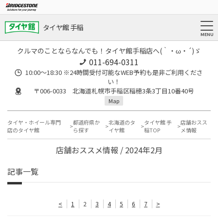
タイヤ館 手稲
クルマのことならなんでも！タイヤ館手稲店へ(｀・ω・´)ゞ
011-694-0311
10:00～18:30 ※24時間受付可能なWEB予約も是非ご利用くださ
い！
〒006-0033 北海道札幌市手稲区稲穂3条3丁目10番40号
Map
タイヤ・ホイール専門
都道府県か
北海道のタ
タイヤ館 手
店舗おスス
店のタイヤ館
ら探す
イヤ館
稲TOP
メ情報
店舗おススメ情報 / 2024年2月
記事一覧
<
1
2
3
4
5
6
7
>