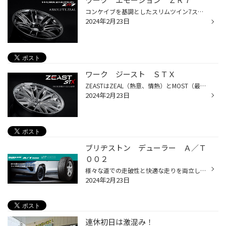
コンケイブを基調としたスリムツイン7スポーク。スポーティさを強調するシェイプされたスポーク、センターのナットホール外周面へのアンダーカットを施した軽量化モデル。
2024年2月23日
ワーク ジースト ＳＴＸ
ZEASTはZEAL（熱意、情熱）とMOST（最上級の）を融合させた言葉で、その名の通り、最高峰の情熱とスタイルを象徴しています。 STX（エスティーエックス）のSは、SWAG（格好良い）、SHINE（輝く）、SAVAGE（獰猛な）の要素を持ち、 TはTOP（最高）、TRY（挑戦：ZEASTを履きこなす困難さ）、そしてTRU...
2024年2月23日
ブリヂストン デューラー Ａ／Ｔ
００２
様々な道での走破性と快適な走りを両立し、ライフ性能にも配慮したオールステージタイヤ。
2024年2月23日
連休初日は激混み！