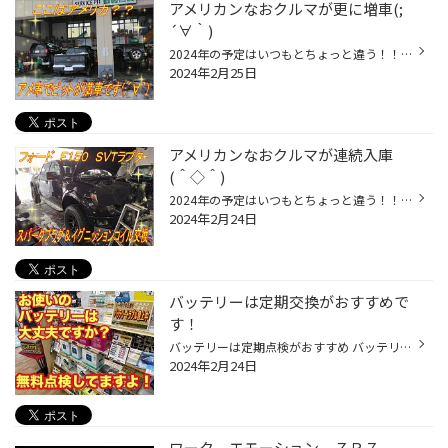
アメリカンなおクルマが更に増車(;
´∀｀)
2024年の予定はいつもとちょっと違う！！ どうも、タイヤ館手稲店 ”２月は個人的にも忙しい月、頑張らなきゃ！” 実行委員長かけるです。 表題の件 ‶ピットがアメリカブランドのおクルマで一杯に！！” ‶ジープ パトリオット ４輪アライメント” ‶フォード Ｆ１５０ ＳＶＴラプター その他整備” ‶ジー...
2024年2月25日
アメリカンなおクルマが連続入庫
(＾◇＾)
2024年の予定はいつもとちょっと違う！！ どうも、タイヤ館手稲店 ”２月は個人的にも忙しい月、頑張らなきゃ！” 実行委員長かけるです。 表題の件 ‶フォード Ｆ１５０ ＳＶＴラプター” ‶スパークプラグ＆イグニッションコイル交換” こちらのおクルマは、クルマ屋さんからのご依頼でプラグ＆イグニッ...
2024年2月24日
バッテリーは定期交換がおすすめで
す！
バッテリーは定期点検がおすすめ バッテリーはいつ交換しましたか？ 交換の目安は約３年です！ 徐々に性能低下が始まりますが・・ 寿命末期は突然性能がダウンします！！ お出かけ先で 【エンジンがかからない・・】 とならないよう、定期点検をおすすめします！！ 店舗営業時間内ならいつでも点検...
2024年2月24日
ワーク エモーション ＺＲ７