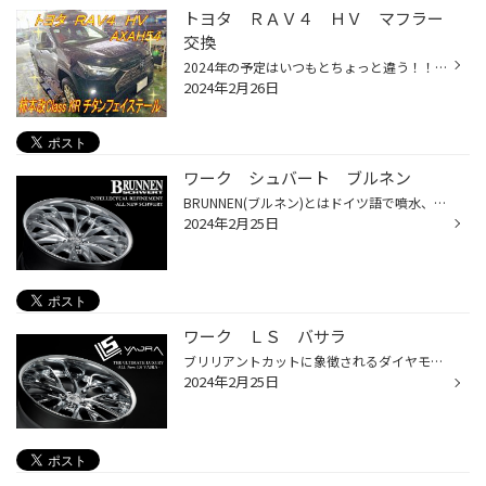
トヨタ ＲＡＶ４ ＨＶ マフラー
交換
2024年の予定はいつもとちょっと違う！！ どうも、タイヤ館手稲店 ”２月は個人的にも忙しい月、頑張らなきゃ！” 実行委員長かけるです。 表題の件 ‶トヨタ ＲＡＶ４ ＨＶ” ‶ＡＸＡＨ５４” ‶柿本改 ＣｌａｓｓＫＲ チタンフェイステール取付” こちらのお客様はマフラーのご相談を以前いただいており...
2024年2月26日
ワーク シュバート ブルネン
BRUNNEN(ブルネン)とはドイツ語で噴水、泉の意味を持ちます。『シュヴァート・ブルネン』と言うプロダクトネームは、鋳造製法による造形美を極限まで生かすことにより、剣の持つ鋭さと泉から噴き出す噴水をイメージした立体的なデザインである事に由来します。
2024年2月25日
ワーク ＬＳ バサラ
ブリリアントカットに象徴されるダイヤモンドの輝きを彷彿させるオリジナリティ溢れるエッジーなデザイン。バサラカットとも呼べるそれらを活かす全方位への輝きを彷彿させる各種カラーリングは、鍛造素材の持つ硬質感がより⾼まる事を最⼤限に可能にした。よりダイナミックに、より迫⼒あるフルリ...
2024年2月25日