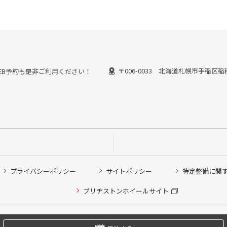
〒006-0033 北海道札幌市手稲区稲
能なWEB予約も是非ご利用ください！
プライバシーポリシー
サイトポリシー
特定整備に関
他ピット作業の予約
ブリヂストンホイールサイト
希望のクローク契約会員の方はこちらを選択ください
の方はご利用いただけません
Copyright © 2024 Bridgestone Retail Co.,Ltd. All rights Reserved.