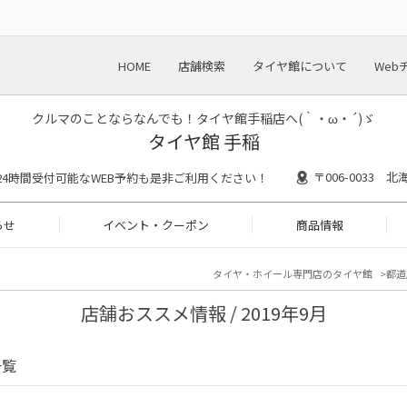
HOME
店舗検索
タイヤ館について
Web
クルマのことならなんでも！タイヤ館手稲店へ(｀・ω・´)ゞ
タイヤ館 手稲
〒006-0033
30 ※24時間受付可能なWEB予約も是非ご利用ください！
らせ
イベント・クーポン
商品情報
タイヤ・ホイール専門店のタイヤ館
都道
店舗おススメ情報 / 2019年9月
一覧