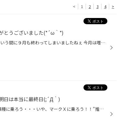
<
1
2
3
4
>
とうございました(*´ω｀*)
こんにちは！！！ ほんとにあっという間に９月も終わってしまいましたねぇ 今月は増税前などもありほんとにたくさんのお客様とお話が出来ました(＾◇＾) タイヤのお話しはもちろんお客様との何気ない会話などが大好きなほっし～ですｗｗｗ さて来月はいよいよリニューアルオープンセールやっちゃいま...
日は本当に最終日(;´Д｀)
どうも、タイヤ館手稲店”絶滅危惧種に乗ろう・・・いや、マークＸに乗ろう！！”推進委員長かけるです。 さて、本日は”増税前最後の日曜日”ということで、沢山のご来店を頂きました。 ”スタッドレスタイヤ”のご注文が多いですが、夏タイヤも購入して頂きました。 それと、”バッテリー”のご用命も多い...