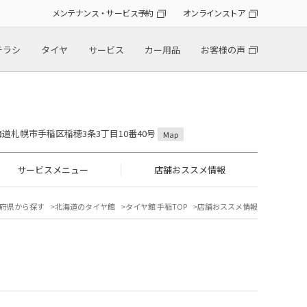
メンテナンス・サービス予約
オンラインストア
チラシ
タイヤ
サービス
カー用品
お客様の声
 北海道札幌市手稲区稲穂3条3丁目10番40号
Map
サービスメニュー
店舗おススメ情報
府県から探す
北海道のタイヤ館
タイヤ館 手稲TOP
店舗おススメ情報