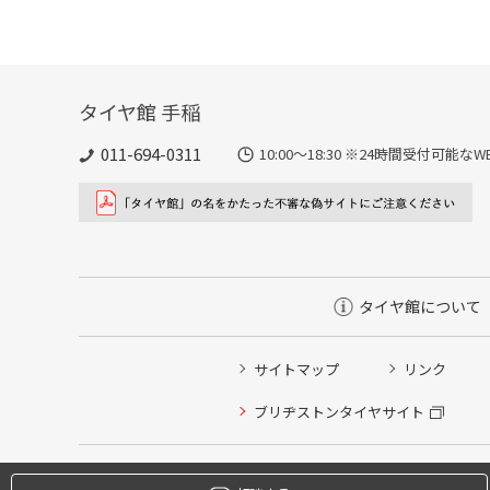
タイヤ館 手稲
011-694-0311
10:00～18:30 ※24時間受付可
タイヤ館について
サイトマップ
リンク
タイヤ点検・安全点検/タイヤ履き替え/オイル交換/その
ブリヂストンタイヤサイト
クローク契約会員専用タイヤ履き替え※タイヤ履き替えを
本日のタイヤ履き替え順番待ち予約 ※クローク契約会員