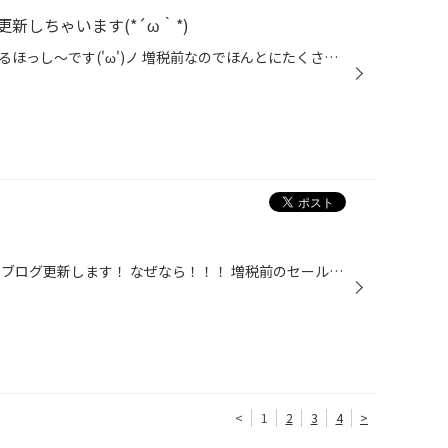
新しちゃいます(*´ω｀*)
お昼ご飯を食べた後に更新しているほっし～です('ω')ノ 増税前なのでほんとにたくさんのお客様に来て頂いております！！！ そんな中でもこちらのお客様はＶＲＸ２に決めていただきました！ 安全性！快適性！経済性！で選ぶならＶＲＸ２がオススメです！！(*´ω｀*) そして！！ 今日から3連休というこ...
こんにちは！ 今日は早いうちからブログ更新します！ なぜなら！！！ 増税前のセールを開催しているからです(＾ω＾) 本日は天気も良く朝から沢山のお客様に来て頂いてます！！ 増税前セールぷらす大抽選会も開催してますので この三連休はタイヤ館手稲までお越し下さい！！(*´ω｀*) セール期間は２...
<
1
2
3
4
>