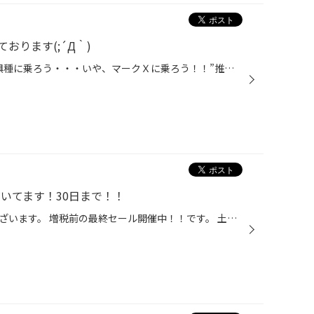
おります(;´Д｀)
どうも、タイヤ館手稲店”絶滅危惧種に乗ろう・・・いや、マークＸに乗ろう！！”推進委員長かけるです。 なんだかご無沙汰な気がしますが、先日は”だ～さん”がブログを更新していたりして交代で更新しております。 さて、昨日はお休みだったのですが衝撃的なＰＲ動画を見つけまして。 まずは、⇩こち...
だいてます！30日まで！！
本日もご覧いただきありがとうございます。 増税前の最終セール開催中！！です。 土曜から昨日の祝日。大盛況でした！ ご注文頂きましたタイヤホイールも着々と準備が進んでおりますよ♪ お楽しみにお待ちくださいませ！！ 今週末の土日も混雑が予想されますので お時間の余裕をお持ちになってお越し...