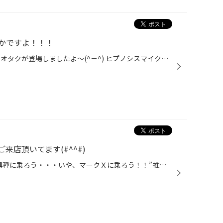
かですよ！！！
こんにちは！！！ タイヤ館手稲のオタクが登場しましたよ～(^－^) ヒプノシスマイクの名古屋、大阪の歌が発表されてテンション上がっておりますｗｗｗ 名古屋ディビジョンがかっこ良すぎて・・・ でも私は新宿推し、独歩推しなので！！ さてさて！ 増税まで残りわずかですョ！ ニュースなどでも増税...
来店頂いてます(#^^#)
どうも、タイヤ館手稲店”絶滅危惧種に乗ろう・・・いや、マークＸに乗ろう！！”推進委員長かけるです。 本日は・・・というか本日も大変多くのお客様にご来店頂き、”スタッドレスタイヤ””夏タイヤ”ご購入頂いてます('ω')ノ ホイールバランス測定中・・・(;´Д｀) 今日はご注文頂いている品、本日買っ...