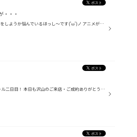
が・・・
こんにちは！ 次はなんのコスプレをしようか悩んでいるほっし～です('ω')ノ アニメが好きだからやりたいのはたくさんあるんですよねぇ・・・ さて連休最終日で天気もあまり良く無いですが 増税まえとあって沢山のお客様にご来店していただいております(*´ω｀*) 冬タイヤ、夏タイヤだけではなく ドラ...
こんにちは(^^)/ 本日、タイヤセール二日目！ 本日も沢山のご来店・ご成約ありがとうございますm(__)m だんだんと気温も低くなり、山間部では降雪もありました。 スタッドレスタイヤのご購入をお考えのお客様はお早めのご準備を お勧めします。 すり減った夏タイヤを我慢して履いていらっしゃるドラ...