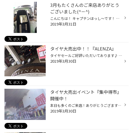
3月もたくさんのご来店ありがとう
ございました(^－^)
こんにちは！ キャプテンほっし～です！ マーベルの新作キャプテンマーベル観てきましたョ(●´ω｀●) いやぁ良かったですね！！！ エンドゲームにもつながるので来月も楽しみ過ぎてｗｗｗ さて今日で3月も終わりますがたくさんのご来店ありがとうございました！！ 今日もピットはフル稼働でしたよ(^－...
2019年3月31日
タイヤ大売出中！！『ALENZA』
タイヤセールご好評いただいております♪ ご入庫頂きました『ヴェゼル』のお客様へは 『ALENZA001』をお選びいだきました。 SUV専用タイヤで 高い運動瀬性能とウェット性能を両立し 低燃費性も備えた専用タイヤになります。 お客様にぴったりのタイヤをご提案させていただいておりますので お気軽に...
2019年3月30日
タイヤ大売出イベント『集中得市』
開催中！
本日も多くのご来店！ありがとうござます！！ 『集中得市』タイヤ大売出しイベント開催中でございます！！ お買い得にタイヤなどをご準備できる機会ですので ぜひ、ご相談下さいませ♪ ＃手稲区 ＃夏タイヤセール ＃冬タイヤセール
2019年3月30日