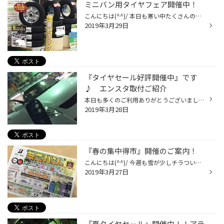
ミニバン用タイヤフェア開催中！
こんにちは(^^)/ 本日も寒い中たくさんのご来店ありがとうございます。 『ミニバン用タイヤフェア』というタイトルではございますが、 軽自動車・コンパクトカー・セダン・ＳＵＶ用のタイヤもお得に ご購入いただけますのでお気軽にご来店下さい。 あっ！ 『軽トラ』用のお得なホイールセットもあり...
2019年3月29日
『タイヤセール好評開催中』です
♪ エンスタ取付ご紹介
本日も多くのご利用ありがとうございました！ 『タイヤセール』春の売り出し開催中でございます。 寒い中、多くのご相談いただいておりますよ～ 早めの準備でお買い得にご用意できるチャンスですので ご期待下さいませ♪ タイヤ以外もお車の事ならお任せ！ こちらは『エンジンスターター』をお取り付...
2019年3月28日
『春の集中得市』開催のご案内！
こんにちは(^^)/ 今週も雪が少しチラついていますが タイヤ交換・オイル交換・バッテリー交換・車検など たくさんのご来店ありがとうございます。 またまたセール開催のご案内です。 ３月２９日 金曜日 より 『春の集中得市』ミニバン用タイヤフェア を開催いたします。 ミニバンドライバーの方必見...
2019年3月27日
『夏タイヤセール』開催中！！アラ