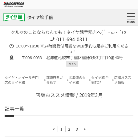
タイヤ館 手稲
クルマのことならなんでも！タイヤ館手稲店へ(｀・ω・´)ゞ
011-694-0311
10:00～18:30 ※24時間受付可能なWEB予約も是非ご利用くださ
い！
〒006-0033 北海道札幌市手稲区稲穂3条3丁目10番40号
Map
タイヤ・ホイール専門
都道府県か
北海道のタ
タイヤ館 手
店舗おスス
店のタイヤ館
ら探す
イヤ館
稲TOP
メ情報
店舗おススメ情報 / 2019年3月
記事一覧
<
1
2
3
>