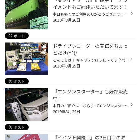
イメントもご好評いただいてます！
本日も多くのご利用ありがとうござます！！ 『タイヤ大売出し』好評開催中！です！！ たくさんのご相談ありがとうございました！！ お車の種類別に専用設計されたタイヤから 乗り心地重視のタイヤなど お客様にピッタリのタイヤをご提案させていただけますので お気軽にご相談くださいませ♪ 『アラ...
2019年3月26日
ドライブレコーダーの宣伝をちょっ
とだけ(^^)/
こんにちは！ キャプテンほっし～です!(^^)! ついにマーベル最新作『キャプテンマーベル』が公開されましたネ！！ アベンジャーズが結成される前のお話なのですが ものすごく楽しみですｗｗｗ さて！！ 最近は雪もとけてこれからドライブやお出かけする機会が増えてくるとおもいます！ そこで活躍す...
2019年3月25日
『エンジンスターター』も好評販売
中！
本日のご紹介はこちら♪ 『エンジンスターター』です！ 冬はお車に乗る前から暖かくでき 夏は涼しく快適な車内を実現できますよ♪ 様々なお車にご対応できますので、お気軽にご相談下さいませ♪ ＃エンジンスターター ＃手稲 ＃夏タイヤ
2019年3月24日
『イベント開催！』の2日目！のお