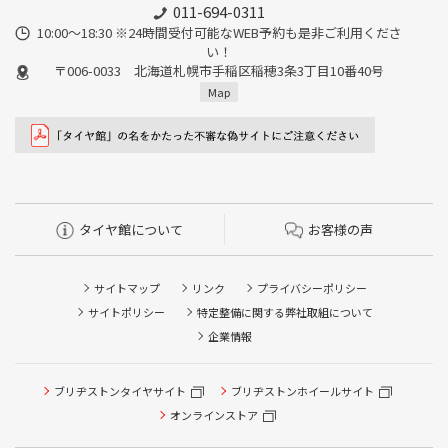
011-694-0311
10:00～18:30 ※24時間受付可能なWEB予約も是非ご利用くださ
い！
〒006-0033 北海道札幌市手稲区稲穂3条3丁目10番40号
Map
タイヤ館について
お客様の声
サイトマップ
リンク
プライバシーポリシー
サイトポリシー
特定整備に関する弊社取組について
企業情報
ブリヂストンタイヤサイト
ブリヂストンホイールサイト
タイヤ点検・安全点検/タイヤ履き替え/オイル交換/その他
ピット作業の予約
オンラインストア
クローク契約会員専用タイヤ履き替え※タイヤ履き替えを