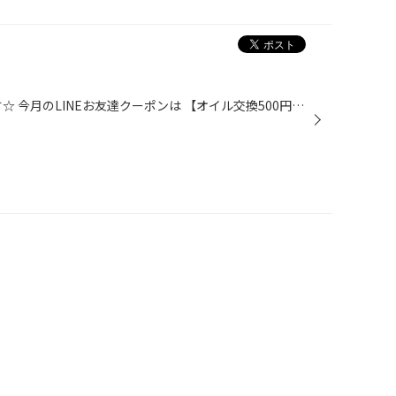
10月のLINEクーポンお知らせです☆ 今月のLINEお友達クーポンは 【オイル交換500円OFFクーポン】 です！ ご来店お待ちしております！