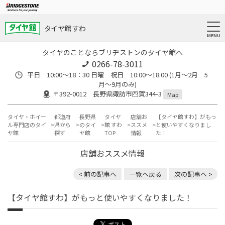
タイヤ館 すわ
タイヤのことならブリヂストンのタイヤ館へ
0266-78-3011
平日 10:00〜18：30 日曜 祝日 10:00〜18:00 (1月〜2月 5
月〜9月のみ)
〒392-0012 長野県諏訪市四賀344-3
Map
タイヤ・ホイー
都道府
長野県
タイヤ
店舗お
【タイヤ館すわ】がもっ
ル専門店のタイ
県から
のタイ
館 すわ
ススメ
と使いやすくなりまし
ヤ館
探す
ヤ館
TOP
情報
た！
店舗おススメ情報
< 前の記事へ
一覧へ戻る
次の記事へ >
【タイヤ館すわ】がもっと使いやすくなりました！