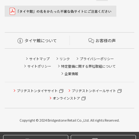
タイヤ館について
お客様の声
サイトマップ
リンク
プライバシーポリシー
サイトポリシー
特定整備に関する弊社取組について
企業情報
ブリヂストンタイヤサイト
ブリヂストンホイールサイト
オンラインストア
タイヤ点検・安全点検/タイヤ履き替え/オイル交換/その他
ピット作業の予約
Copyright © 2024 Bridgestone Retail Co.,Ltd. All rights Reserved.
クローク契約会員専用タイヤ履き替え※タイヤ履き替えを
希望のクローク契約会員の方はこちらを選択ください