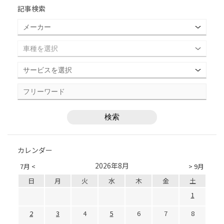
記事検索
カレンダー
2026年8月
7月 <
> 9月
日
月
火
水
木
金
土
1
2
3
4
5
6
7
8