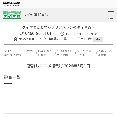
タイヤ館 湘南台
タイヤのことならブリヂストンのタイヤ館へ
0466-80-5101
10：00～18：30まで
〒252-0813 神奈川県藤沢市亀井野一丁目15番4
Map
タイヤ・ホイール専門
都道府県か
神奈川県の
タイヤ館 湘
店舗おスス
店のタイヤ館
ら探す
タイヤ館
南台TOP
メ情報
店舗おススメ情報 / 2026年5月1日
記事一覧