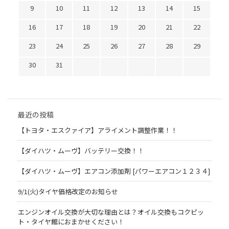
9
10
11
12
13
14
15
16
17
18
19
20
21
22
23
24
25
26
27
28
29
30
31
最近の投稿
【トヨタ・エスクァイア】アライメント調整作業！！
【ダイハツ・ムーヴ】バッテリー交換！！
【ダイハツ・ムーヴ】エアコン添加剤 [パワーエアコン１２３４]
9/1(火)タイヤ価格改定のお知らせ
エンジンオイル交換が大切な理由とは？オイル交換もコクピッ
ト・タイヤ館におまかせください！