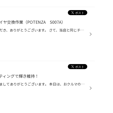
交換作業（POTENZA S007A）
日頃より、タイヤ館をご利用いただき、ありがとうございます。 さて、当店と同じチェーン店の近隣タイヤ館店舗で作業いたしましたタイヤ交換作業をご紹介します。 （WEB掲載をご快諾いただきましたお客様！大変感謝しております。いつもご愛顧いただき誠にありがとうございます！！） おクルマ：マ...
ティングで輝き維持！
日頃より、当店をご利用いただきましてありがとうございます。 本日は、おクルマのボディコーティングについてのご紹介です。 ボディコーティングもコクピット・タイヤ館にお任せ！ 突然ですが、当店でおクルマのボディコーティングができることをご存じでしたか？ コクピット・タイヤ館では、タイ...