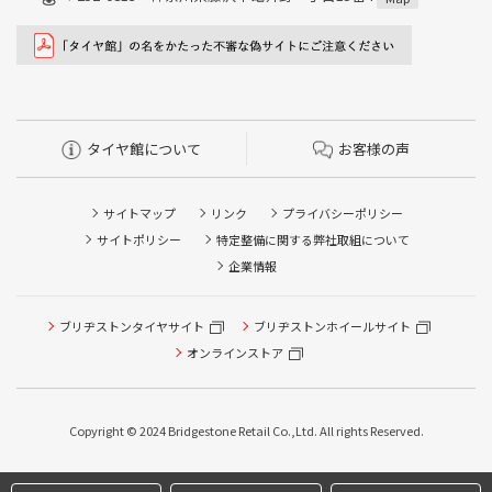
タイヤ館について
お客様の声
サイトマップ
リンク
プライバシーポリシー
サイトポリシー
特定整備に関する弊社取組について
企業情報
ブリヂストンタイヤサイト
ブリヂストンホイールサイト
タイヤ点検・安全点検/タイヤ履き替え/オイル交換/その他
ピット作業の予約
オンラインストア
クローク契約会員専用タイヤ履き替え※タイヤ履き替えを
希望のクローク契約会員の方はこちらを選択ください
Copyright © 2024 Bridgestone Retail Co.,Ltd. All rights Reserved.
本日のタイヤ履き替え順番待ち予約 ※クローク契約会員の
方はご利用いただけません