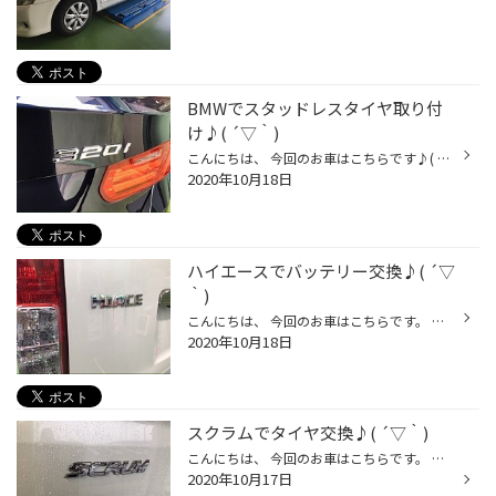
BMWでスタッドレスタイヤ取り付
け♪( ´▽｀)
こんにちは、 今回のお車はこちらです♪( ´▽｀) BMW ３２０ｌ 今回ご購入頂きました商品がこちらです。 ＢＬＩＺＺＡＫ ＲＦＴ ランフラットのスタッドレスタイヤです(๑>◡<๑) えっっ…。 もう冬用タイヤ❓ と…、 思った方もいらっしゃるかと思いますが、 実は今の時期に交換して頂きますと、 待ち時間...
2020年10月18日
ハイエースでバッテリー交換♪( ´▽
｀)
こんにちは、 今回のお車はこちらです。 トヨタ ハイエース そして、 今回お取付けさせて頂く商品がこちらです。 パナソニック カオス バッテリー 詳しくは、 メーカーHPのリンクを添付させて頂きます。 ではでは、 お取付けに進んで行きます。 交換前の画像こちらです@(・●・)@ バッテリー 交換完...
2020年10月18日
スクラムでタイヤ交換♪( ´▽｀)
こんにちは、 今回のお車はこちらです。 マツダ スクラム タイヤの状態はこちらです お取付けさせて頂いた商品がこちらです。 タイヤ交換作業完了しました。 今回はタイヤ交換に合わせて、 エアコンフィルターの交換もさせていただきました。 交換前の画像がこちら 交換させて頂く商品がこちらです...
2020年10月17日