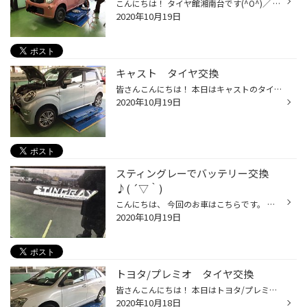
こんにちは！ タイヤ館湘南台です(^O^)／ 10月も下旬になり スタッドレスの商談が増えてきて 冬タイヤの時期になってきましたね(^O^)／ 寒くもなってきてるので 体調気を付けていきましょう(^O^)／ モコでドライブレコーダーの取り付け です(^O^)／ 一緒にタイヤ交換して頂きました(^O^)／ ネクスト...
2020年10月19日
キャスト タイヤ交換
皆さんこんにちは！ 本日はキャストのタイヤ交換です！ さて、今回交換に至った経緯は 溝の消耗 サイドのヒビ割れ です！ それでは作業に移ります⭐︎ 防錆をしていきます！ 今回使うタイヤはこちら！ ブリヂストンのベーシックタイヤ ネクストリー です！ 作業はこれで完了です！ ご安心してお使い...
2020年10月19日
スティングレーでバッテリー交換
♪( ´▽｀)
こんにちは、 今回のお車はこちらです。 スズキ ワゴンＲ スティングレー 今回は、バッテリーの交換です@(・●・)@ お取付けさせて頂く商品がこちらです、 GSユアサ ECO・R ではでは、交換作業に進んで行きます。 交換前の画像がこちらです、 バックアップ電源接続して、取付け作業を進めて行きます...
2020年10月19日
トヨタ/プレミオ タイヤ交換
皆さんこんにちは！ 本日はトヨタ/プレミオのタイヤ交換です！ 本日はフロントの2本の交換になります！ 溝がだいぶ減ってしまっていますΣ（・□・；） 本日使うタイヤはこちら！ SL101 です！ それでは組んでいきます！ 組み付け終えたらバランス調整！ 車につけてトルクをかけます！ その後はワック...
2020年10月18日