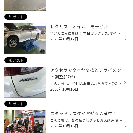
レクサス オイル モービル
皆さんこんにちは！ 本日はレクサス/オイル交換です！ それでは作業に移ります！ まずはオイルを抜いていきましょう！ オイルが抜けたら本日使うオイルの紹介です！ モービル1の0wー20 です！ こちらのオイルをー入れたら作業 終了です！ オイル交換はこまめに行うことが1番 お車に大切です！
2020年10月17日
アクセラでタイヤ交換とアライメン
ト調整(^O^)／
こんにちは、 今回のお車はこちらです(^O^)／ マツダ アクセラ ではでは、 交換作業に入って行きますd(￣ ￣) 現在のタイヤの状態がこちらです そして、 今回お取り付けさせて頂く商品はこちらです(^O^)／ REGNO GRｰXⅡ タイヤの比較画像がこちらです。 見比べると違いが分かり易いですね♪( ´▽｀) そ...
2020年10月16日
スタッドレスタイヤ続々入荷中！
こんにちは。朝の気温もグッと冷え込み 冬の訪れを感じられますね。 気温とともに当店でもスタッドレスタイヤをご検討の お客さまが増えてきました。 店内も展示スペースを増やしております。 また、スタッドレスを検討の上でこの辺でしか乗らないから 安いのでいいや。とおっしゃる方が多いのです...
2020年10月16日