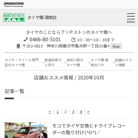
タイヤ館 湘南台
タイヤのことならブリヂストンのタイヤ館へ
0466-80-5101
10：00～18：30まで
〒252-0813 神奈川県藤沢市亀井野一丁目15番4
Map
タイヤ・ホイール専門
都道府県か
神奈川県の
タイヤ館 湘
店舗おスス
店のタイヤ館
ら探す
タイヤ館
南台TOP
メ情報
店舗おススメ情報 / 2020年10月
記事一覧
<
1
2
3
4
>
モコでタイヤ交換とドライブレコー
ダーの取り付け(^O^)／