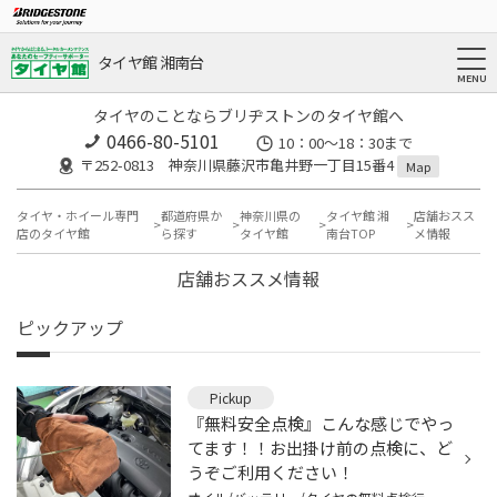
タイヤ館 湘南台
タイヤのことならブリヂストンのタイヤ館へ
0466-80-5101
10：00～18：30まで
〒252-0813 神奈川県藤沢市亀井野一丁目15番4
Map
タイヤ・ホイール専門
都道府県か
神奈川県の
タイヤ館 湘
店舗おスス
店のタイヤ館
ら探す
タイヤ館
南台TOP
メ情報
店舗おススメ情報
ピックアップ
Pickup
『無料安全点検』こんな感じでやっ
てます！！お出掛け前の点検に、ど
うぞご利用ください！