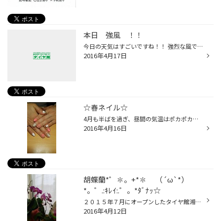
本日 強風 ！！
今日の天気はすごいですね！！ 強烈な風で、外の陳列もできません。 だけど、お店は元気良く運営中でございます！！ 見た目はちょっと開店休業みたいですが、 気軽にご来店ください！！
2016年4月17日
☆春ネイル☆
4月も半ばを過ぎ、昼間の気温はポカポカで 気持ちいいです。 先週、友人の子供が入学式ということで、 ママだってキレイにしたいもの！ 今回は肌なじみの良いピンク。 ホワイト＆シルバーにストーンを散りばめ、 ちとお出掛けスタイルに☆ 春はやっぱりピンク系がかわいい！ 私もピンクにしていたの...
2016年4月16日
胡蝶蘭*゜✽。+*✽ （´ω`*）
*。゜.:ｷﾚｲ:.゜。*ﾀﾞﾅｯ☆
２０１５年７月にオープンしたタイヤ館湘南台店。 そのとき、お祝いのお花（胡蝶蘭）をいただきました。 しばらく店舗で飾り、すべてお花が枯れ落ちてしまいました。 このまま廃棄？ もったいない！！！できるかわからないけど、全部枯れてしまった 胡蝶蘭を育て始めました。 ネットを見ながら、枯...
2016年4月12日