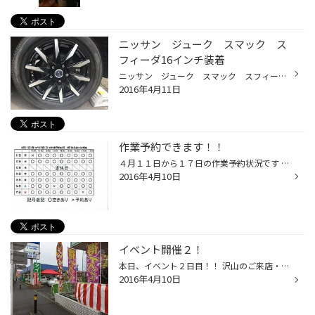
ニッサン ジューク スマック ス
フィーダ16インチ装着
ニッサン ジューク スマック スフィーダ16インチ装着しました。 以前、ノアにスマックのスパローを装着したお客様と 一緒にご来店され同時に注文頂き、今回お取り付けさせていただきました。 こちらのホイールもアルミホイールメーカで一流のエンケイ製でもあり 品質も高いことから お客様も目を...
2016年4月11日
作業予約できます！！
４月１１日から１７日の作業予約状況です 冬用タイヤから夏用タイヤの履きかえで どの、お店さんも混んでたりしませんか？ 当店はまだまだ空いています（泣 オイル交換、履き替え、タイヤ交換など 予約受け付けていますので お問い合わせ下さいｖ(いしい)
2016年4月10日
イベント開催２！
本日、イベント２日目！！ 沢山のご来店・ご購入有り難うございます。 お待たせする時間もあったかと思いますが････。 ドラ焼きで勘弁して下さい。 おかげさまで大盛況のうちにドラ焼きもすっかりなくなりました。 またこのようなイベントで皆様の笑顔が拝見できたら 嬉しい限りです。 またの機会を...
2016年4月10日