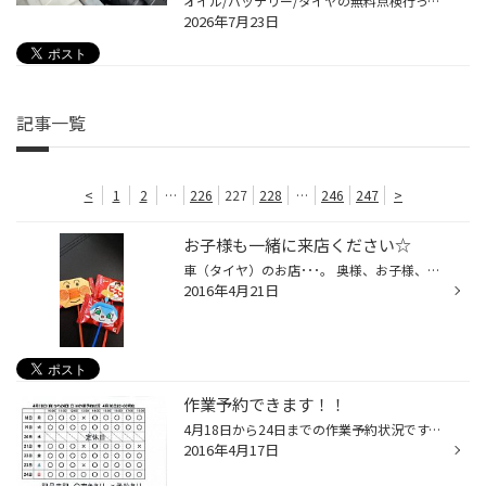
オイル/バッテリー/タイヤの無料点検行っています！！！ 今回は、点検の内容をご紹介させていただきます！ オイル点検のご紹介 駐車場内でも簡単にできる点検です。 オイルレベルゲージで『油量は適切か』『オイルが汚れていないか』をチェックします 交換のタイミングが近いお客様には、その旨をお...
2026年7月23日
記事一覧
<
1
2
…
226
227
228
…
246
247
>
お子様も一緒に来店ください☆
車（タイヤ）のお店･･･。 奥様、お子様、あんまりおもしろくない･･･。 ってのが本音ですかねぇ。。。 でもタイヤ館湘南台はお子様の気持ちを考えています！ お子様コーナーはもちろん完備。おもちゃ。ぬりえ。ゲーム。絵本。 おむつ交換台。お茶。水。おしぼり。ジュースなど。 乳児～幼児～小学生...
2016年4月21日
作業予約できます！！
4月18日から24日までの作業予約状況です。 冬用タイヤから夏用タイヤの履き替えで、 どの、お店さんも混んでたりしませんか？ 当店はまだまだ空いています（泣 オイル交換、履き替え、タイヤ交換など 予約受け付けていますので、 お問い合わせ下さいｖ
2016年4月17日