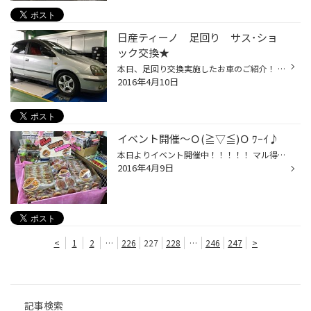
日産ティーノ 足回り サス･ショ
ック交換★
本日、足回り交換実施したお車のご紹介！ お車 日産 ティーノ サス エスペリア ダウンサス ショック ＫＹＢ ニューＳＲスペシャル ショック交換で乗り心地の回復を希望で ついでに３センチほど下げたいとのことでした。 見た目もきっちり乗り心地もバッチリ！！ 最後の仕上げはアライメントで...
2016年4月10日
イベント開催～Ｏ(≧▽≦)Ｏ ﾜｰｲ♪
本日よりイベント開催中！！！！！ マル得セール！！ 春のドライブ！お出かけ前のメンテナンスを無料点検いたします。 気になるところをご案内！ 交換してもしなくても、無料点検実施いただいたお客様に ~~旦（。。）ｵｲｼｲ 『どら焼き』をプレゼント！ 同時に『フジツボマフラーフェア』も開催中！！...
2016年4月9日
<
1
2
…
226
227
228
…
246
247
>
記事検索