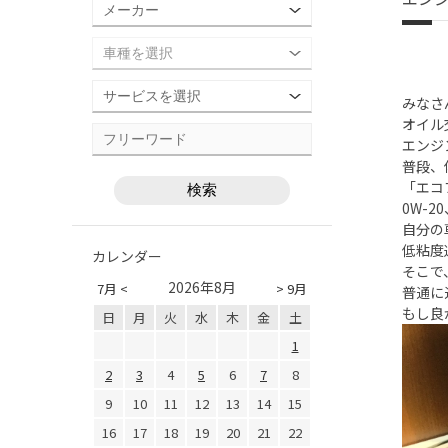
みなさ
オイル
エンジ
普段、
「エコ
0W-2
自分の
低粘度
カレンダー
そこで
2026年8月
7月 <
> 9月
普通に
もし良
日
月
火
水
木
金
土
1
2
3
4
5
6
7
8
9
10
11
12
13
14
15
16
17
18
19
20
21
22