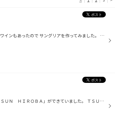
我が家にフルーツが沢山あって 赤ワインもあったので サングリアを作ってみました。 旦那さん：作る人 私：飲む人(*^_^*) 赤ワインに切ったフルーツを漬けて一晩置きました。 シナモンスティックを切らしていたので、今回は無し。 炭酸で割って飲んだら最高に美味しかったです(*^^)v .
川内駅の２階 改札口近くに 「ＴＳＵＮ ＨＩＲＯＢＡ」ができていました。 ＴＳＵＮ＝つん 西郷隆盛のワンコの名前ですね。 木製のボールプールや 電車の模型など お子様が遊べるスペースがありましたよ。