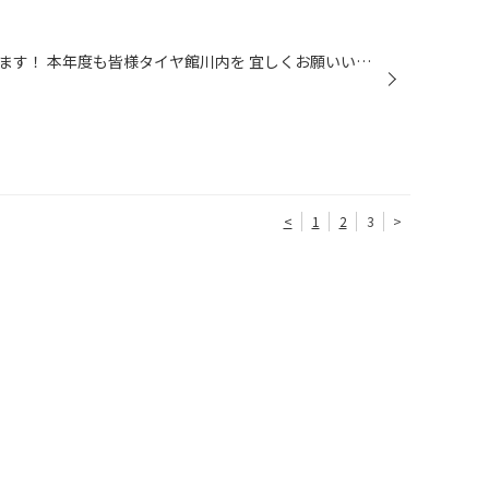
新年あけましておめでとうございます！ 本年度も皆様タイヤ館川内を 宜しくお願いいたします！
<
1
2
3
>