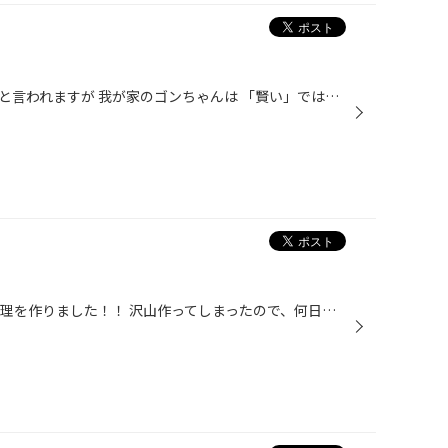
トイプードルは比較的賢い犬種だと言われますが 我が家のゴンちゃんは 「賢い」ではなくて「ずる賢い」犬種かもしれません。。。 家にお客さんが来ると 何かもらえるんじゃないかと思って ピッタリ隣に座って顔を見つて甘えます。 ずるい…(笑) 人間はついつい負けて オヤツを与えます。 どうすれば...
今年のお正月は頑張って おせち料理を作りました！！ 沢山作ってしまったので、何日もおせちが続き もう食べたくない私です… みなさん、おせちに飽きたら何が食べたいですか？？ 我が家では、おせちの合間に ちょっと贅沢な宮崎牛のステーキを焼きました。 そして、また おせち… 次の「脱おせちメ...