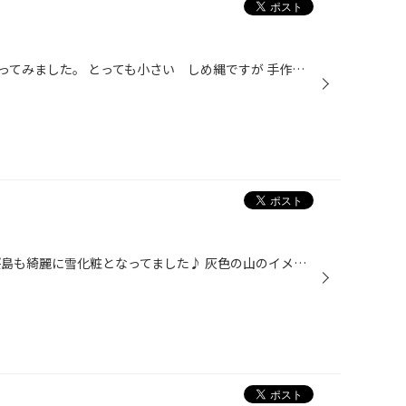
今年のしめ縄を年末に頑張って作ってみました。 とっても小さい しめ縄ですが 手作りすると愛着があります。 １００円均一のグルーガンを使って作りました。 店内２か所に飾ってあります。 小さいので、ご来店の際に探してください♪ その他、各所に手作りお正月飾りがチラホラ… ハンドメイドって楽...
新年は鹿児島市内雪がチラチラ 桜島も綺麗に雪化粧となってました♪ 灰色の山のイメージとはまた違う景色に 感動の広島県民デス