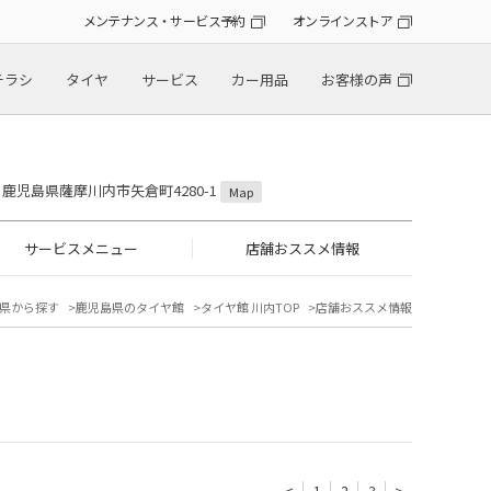
メンテナンス・サービス予約
オンラインストア
チラシ
タイヤ
サービス
カー用品
お客様の声
36 鹿児島県薩摩川内市矢倉町4280-1
Map
サービスメニュー
店舗おススメ情報
県から探す
鹿児島県のタイヤ館
タイヤ館 川内TOP
店舗おススメ情報
<
1
2
3
>