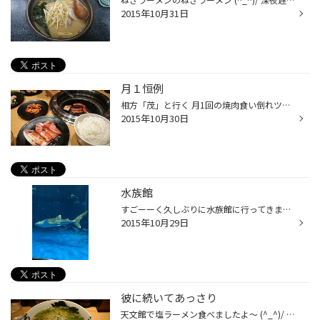
2015年10月31日
月１恒例
相方「茂」と行く 月1回の焼肉食い倒れツアー 毎月反省もなくガッツリ食べて 動けなくなるオッサン2名なのでした・・・・
2015年10月30日
水族館
すごーーく久しぶりに水族館に行ってきました。 入り口のエスカレータを上ってすぐある大きな水槽は迫力があり その中を優雅に泳いでいるジンベイザメに見とれてしまいました（＠＿＠） イルカは赤ちゃんが産まれていたためショーは見れなかったですが 親子で一緒に泳いでる姿は微笑ましかったです。
2015年10月29日
彼に続いてあっさり
天文館で塩ラーメン食べましたよ～ (^_^)/ これだけ美味しいと通いたくなるなる♪