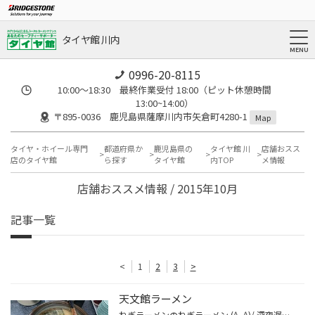
タイヤ館 川内
0996-20-8115
10:00～18:30 最終作業受付 18:00（ピット休憩時間
13:00~14:00）
〒895-0036 鹿児島県薩摩川内市矢倉町4280-1
Map
タイヤ・ホイール専門
都道府県か
鹿児島県の
タイヤ館 川
店舗おスス
店のタイヤ館
ら探す
タイヤ館
内TOP
メ情報
店舗おススメ情報 / 2015年10月
記事一覧
<
1
2
3
>
天文館ラーメン
ねぎラーメンのねぎラーメン (^_^)/ 深夜遅くまで営業されているので 助かります(*^_^*)