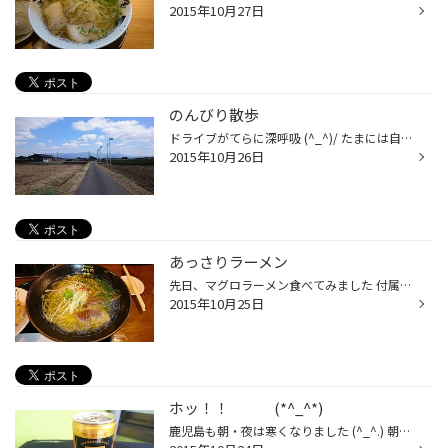
2015年10月27日
のんびり散歩
ドライブがてらに深呼吸 (^_^)/ たまには自然の力をもらって元気１００バイ
2015年10月26日
あっさりラーメン
先日、マグロラーメン食べてみました 付属のわさび入れてたらスープの味も変わるんですよ (^_^)/ これはくせになります♪
2015年10月25日
ホッ！！ (*^_^*)
鹿児島も朝・夜は寒くなりました (^_^.) 朝の通勤途中に飲むコーヒーもホットになり 毎日飲みながら ふぅ～ と一息入れて 出社してます (*^_^*)