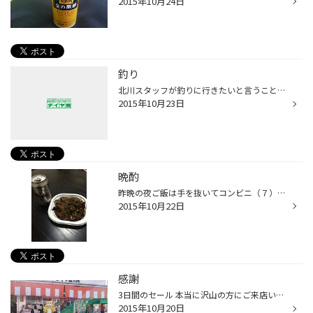
2015年10月24日
釣り
北川スタッフが釣りに行きたいと言うことなので28日店休日を 利用して行ってきます。 いつものドタキャンしてくるかもしれませんが また負かしてきますよ！！！！！！
2015年10月23日
晩酌
昨晩の夜ご飯は手を抜いてコンビニ（７）の惣菜で済ませました。 なにを買ったかと言うと山下スタッフオススメのレバニラ！！！ これがビールによく合い、飲んで食べての繰り返しでした。 最近のコンビニは惣菜が豊富でしかもうまい！！！ 次は何を食べようか？・・・山下君に聞いてみよう！(笑)
2015年10月22日
感謝
3日間のセール 本当に沢山の方にご来店いただきました！！ (*^_^*) 本当に感謝いたします
2015年10月20日