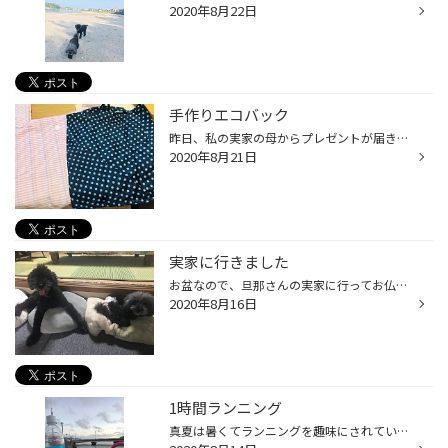
2020年8月22日
手作りエコバック
昨日、私の実家の母からプレゼントが届きました。 使わない傘と、押し入れに眠っていたカーテンの布を使って エコバックを手作りしたそうです。 ピンクを私に、ブルーを旦那へ 心を込めて縫ってくれたようです。 嬉しかったので、すぐにスーパーに買い物に行きました♪
2020年8月21日
実家に行きました
お盆なので、旦那さんの実家に行ってお仏壇に手を合わせました。 我が家の愛犬たちも一緒にお邪魔して、遊ばせてもらいました。 旦那さんの妹家族も一緒にBBQをしてスタミナをつけました！ 遠い親戚は集まれませんが、近所の仲の良い親戚だけでも会えることは幸せです。
2020年8月16日
1時間ランニング
真夏は暑くてランニングを趣味にされている方は 早朝か夜に走る方が多いかと思います。 私もそうなんです。 18時半ごろからスタートして1時間走りました。 ここの場所は海から吹いてくる潮風が気持ちよく、夕方になるとご近所さんが夕涼みされています。 私もランニングの途中で休憩してみました。 ...