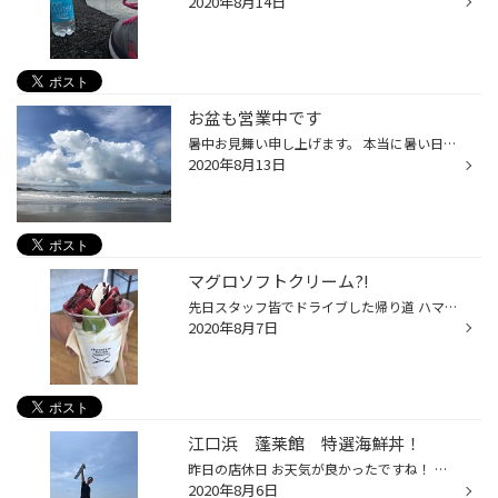
2020年8月14日
お盆も営業中です
暑中お見舞い申し上げます。 本当に暑い日が続きますが、皆様いかがお過ごしでしょうか？？ 8月のタイヤ館川内は毎週火曜日・水曜日にお休みをいただきます。 今週末など、お盆は営業しております。 ご来店お待ちしております。 お電話でのお問合せもお気軽にどうぞ。 TEL 0996-20-8115 写真は照島...
2020年8月13日
マグロソフトクリーム?!
先日スタッフ皆でドライブした帰り道 ハマダ店長がソフトクリームをおごってくれました♪ いちき串木野市に最近オープンしたサムライカフェさん 「マグロソフトクリーム」 見た目はマグロ！ですが、ベリー系のシャーベットでとっても美味しかったです。 クレープも美味しそうだったので、また行って...
2020年8月7日
江口浜 蓬莱館 特選海鮮丼！
昨日の店休日 お天気が良かったですね！ タイヤ館川内のスタッフ皆で江口浜へ行きました。 日差しが強かったです。まぶしかったです！ 夏を感じてきました♪ 1日限定10食の 特選海鮮丼を タカバヤシ副店長のおごりで食べました。 プリップリの新鮮なお魚が沢山乗っていて、満腹・満足でした。 また食...
2020年8月6日