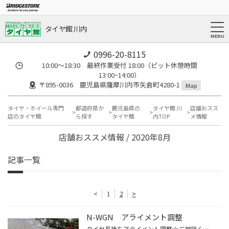
タイヤ館 川内
0996-20-8115
10:00～18:30 最終作業受付 18:00（ピット休憩時間
13:00~14:00）
〒895-0036 鹿児島県薩摩川内市矢倉町4280-1
Map
タイヤ・ホイール専門
都道府県か
鹿児島県の
タイヤ館 川
店舗おスス
店のタイヤ館
ら探す
タイヤ館
内TOP
メ情報
店舗おススメ情報 / 2020年8月
記事一覧
<
1
2
>
N-WGN アライメント調整
タイヤ長持ちアライメント調整☆ご相談くださいませ。