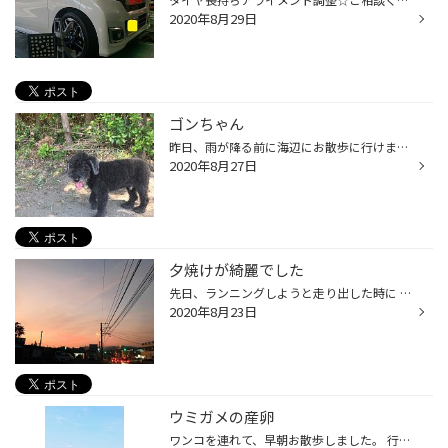
2020年8月29日
ゴンちゃん
昨日、雨が降る前に海辺にお散歩に行けました。 我が家の愛犬ゴンちゃんです。 おじいちゃんになったので、ゆっくり歩くのが精一杯です。 子供の頃は猛スピードで砂浜を駆け回っていました。 おじいちゃんになった今でも海は大好きだそうです(^-^)
2020年8月27日
夕焼けが綺麗でした
先日、ランニングしようと走り出した時に ふと空を見ると、綺麗な夕焼けでした。
2020年8月23日
ウミガメの産卵
ワンコを連れて、早朝お散歩しました。 行先は、照島海岸です。 ウミガメが産卵した印を見つけました！ 無事に海にたどり着いて大きくなってほしいです。