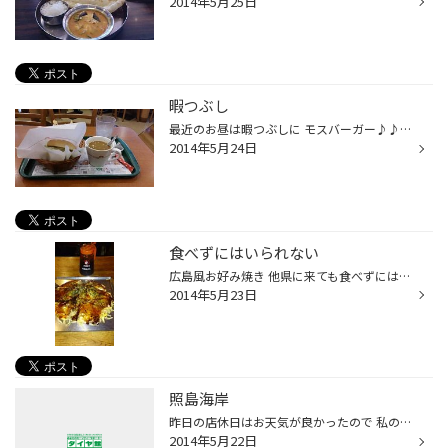
2014年5月25日
暇つぶし
最近のお昼は暇つぶしに モスバーガー♪♪♪ 高いけど美味しい～
2014年5月24日
食べずにはいられない
広島風お好み焼き 他県に来ても食べずにはいられない 貴重な食べ物であります！
2014年5月23日
照島海岸
昨日の店休日はお天気が良かったので 私の近所の照島海岸へワンコを連れてお散歩に行きました。 気持ちいい風が吹いて最高のお散歩日和。 愛犬ゴンちゃんも海につかって気持ちよさそうでした！ ゴンちゃんは「トイプードル」という犬種なんですが 全身天然パーマなので、海岸の砂が毛に沢山ついて大...
2014年5月22日