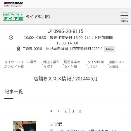
タイヤ館 川内
0996-20-8115
10:00～18:30 最終作業受付 18:00（ピット休憩時間
13:00~14:00）
〒895-0036 鹿児島県薩摩川内市矢倉町4280-1
Map
タイヤ・ホイール専門
都道府県か
鹿児島県の
タイヤ館 川
店舗おスス
店のタイヤ館
ら探す
タイヤ館
内TOP
メ情報
店舗おススメ情報 / 2014年5月
記事一覧
<
1
2
3
>
ラブ君
僕、ラブって言います！ 4月生まれの、1ヵ月です！！ 袋が好きすぎて噛んでたら、袋に入れられちゃった～笑 あっ、ど～も山本です。 ラブはラブ、ドリーム、ハピネス運びます。