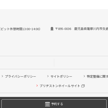
〒895-0036 鹿児島県薩摩川内市矢倉町
（ピット休憩時間13:00~14:00）
プライバシーポリシー
サイトポリシー
特定整備に関
他ピット作業の予約
ブリヂストンホイールサイト
希望のクローク契約会員の方はこちらを選択ください
の方はご利用いただけません
Copyright © 2024 Bridgestone Retail Co.,Ltd. All rights Reserved.
予約する