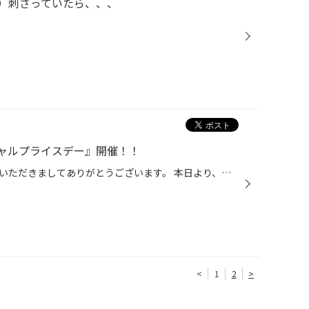
）刺さっていたら、、、
ャルプライスデー』開催！！
こんにちは、いつも当店をご利用いただきましてありがとうございます。 本日より、コクピット・タイヤ館におきまして、 期間限定！ サイズ限定！！ 数量限定！！！ お得にお買い求めいただける、「タイヤスペシャルプライスデー」がスタートします！ お得なタイヤのご紹介！！ ワゴンR、N-BOX、タン...
<
1
2
>