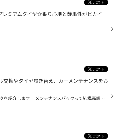
用のプレミアムタイヤ☆乗り心地と静粛性がピカイ
ル交換やタイヤ履き替え、カーメンテナンスをお
本日は、お得なメンテナンスパックを紹介します。 メンテナンスパックって結構高額なイメージをお持ちのお客様も多いと思いますが、 コクピット・タイヤ館のメンテナンスパックは、 手軽に、日常的なおクルマのメンテナンスをカバーする内容になっておりますので、 是非、一度ご検討ください！ コク...