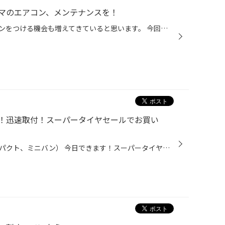
マのエアコン、メンテナンスを！
暑い日が続き、おクルマのエアコンをつける機会も増えてきていると思います。 今回は暑い夏に向けた、おクルマのエアコン向け、おススメ商品のご紹介です！ 【おクルマのエアコン、メンテナンスにオススメ商品！】 エアコンには、コンプレッサーという、エアコンを動かす心臓のようなものがあり、 ...
！迅速取付！スーパータイヤセールでお買い
在庫あります！（国産車：軽コンパクト、ミニバン） 今日できます！スーパータイヤセールでお買い得！！ 在庫確認はお電話でどうぞ。 いつも当店をご利用いただきましてありがとうございます。 コクピット・タイヤ館では、ブリヂストンタイヤをお得に買える！ スーパータイヤセールを開催いたします...