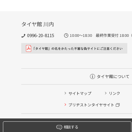
タイヤ館 川内
0996-20-8115
10:00～18:30 最終作業受付 18:00
タイヤ館について
サイトマップ
リンク
タイヤ点検・安全点検/タイヤ履き替え/オイル交換/その
ブリヂストンタイヤサイト
クローク契約会員専用タイヤ履き替え※タイヤ履き替えを
本日のタイヤ履き替え順番待ち予約 ※クローク契約会員
相談する