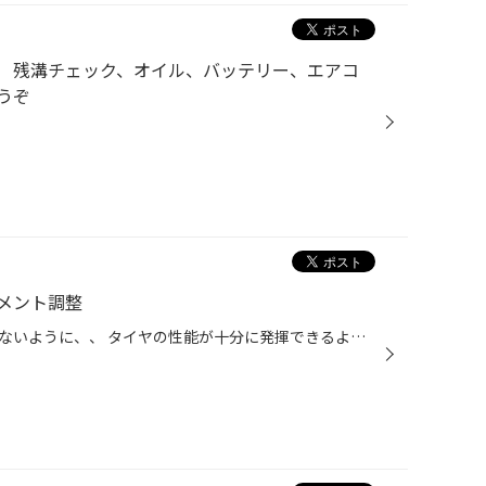
 残溝チェック、オイル、バッテリー、エアコ
うぞ
メント調整
タイヤがもったいない減り方をしないように、、 タイヤの性能が十分に発揮できるように、、 人に例えると骨盤を矯正するイメージです。 アライメント調整 タイヤ館お勧めの作業メニューです