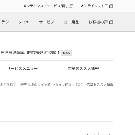
メンテナンス・サービス予約
オンラインストア
チラシ
タイヤ
サービス
カー用品
お客様の声
36 鹿児島県薩摩川内市矢倉町4280-1
Map
サービスメニュー
店舗おススメ情報
県から探す
鹿児島県のタイヤ館
タイヤ館 川内TOP
店舗おススメ情報
<
1
2
>