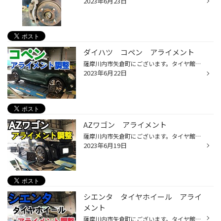
2023年6月23日
ダイハツ コペン アライメント
薩摩川内市矢倉町にございます。タイヤ館川内の平山です。 アライメントの長持ちプランに入会して頂いていたので、 定期点検でアライメント測定をしました。 測定の結果、ズレが生じていたので調整までさせていただきました。 街乗りばかりで走行距離が伸びない方や、 鹿児島市内まで毎日通勤で年間...
2023年6月22日
AZワゴン アライメント
薩摩川内市矢倉町にございます。タイヤ館川内の平山です。 今回はマツダのAZワゴンにタイヤ交換＋車高調整＋ラテラルロッド取り付けしました。 車高を変えるとアライメント調整は必須です。 さらにリアタイヤの出面に左右差が出てしまうので、 調整式ラテラルロッドへ交換をお勧めします。 クスコの...
2023年6月19日
シエンタ タイヤホイール アライ
メント
薩摩川内市矢倉町にございます。タイヤ館川内の平山です。 取り付けしたシエンタの追加写真です。 タイヤホイールセットで交換時はアライメントは必須ですね。 黒のホイールにマシニング加工されているので、高級感が出てます。 ホイールについて詳しく知りたい方は、当店スタッフまでお尋ねくださ...