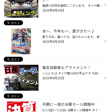
薩摩川内市矢倉町にございます。 タイヤ館川内のタカバヤシです。今回はヘッドライトコーティングのご紹介です。 ここまでキレイになります！ 見比べると全然違うのが分かります。 これで両方ともキレイになりました。 黄ばんで諦めてる方は、タイヤ館川内でヘッドライトコーティングしてみませんか？
2023年6月30日
あ〜、今年も〜、夏がきた〜♪
夏ですね。暑いです。溶けちゃいます。 車の中とかもう…ね？ そんな中、今年もやってきました！ 「パワーエアコンプラス」 エアコンからの冷風をさらに 心地よくしてくれるエアコン添加剤 体感温度が下がって 毎年、入れる方もいらっしゃいます 夏、特におすすめの一品と なっております！ 在庫には...
2023年6月26日
電気自動車もアライメント！
こんにちは タイヤ館川内の平山です 今回は日産リーフの アライメント調整をさせて頂きました！ どんなお車でも いずれズレが生じます… それによりタイヤの偏摩耗 いわゆる片減りに影響 してきます。 しっかり調整してあげることで タイヤの寿命を縮めることなく しっかり使えます！ 詳しくはお気軽...
2023年6月25日
半期に一度の決算セール開催中
6/17(金)～7/2(日) 決算セール開催中 タイヤ交換をご検討中の方はぜひタイヤ館川内へご相談下さいませ。 タイヤ館アプリをダウンロードしていただくと割引クーポンをご利用いただけます。 一部地域の方へ折込チラシもお届けさせて頂いています。