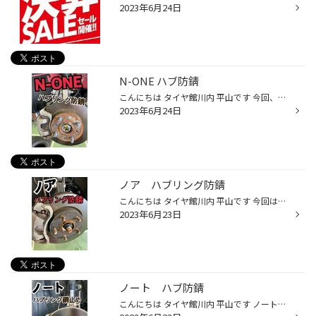
2023年6月24日
N-ONE ハブ防錆
こんにちは タイヤ館川内 平山です 今回、N-ONEのハブ防錆施工 させていただきました！ 施工前 施工後 キレイになりました！ サビがあると中心がキレイに ハマりきらないので、ハンドルのガタ付きに つながることがあります。 タイヤ交換の際はぜひここまで！
2023年6月24日
ノア ハブリング防錆
こんにちは タイヤ館川内 平山です 今回はノアのハブリングの錆止め 新しい車でも意外と錆びてる ハブリング タイヤを外さないと見えない 部分ですがここまでキレイに してあげましょう！ こんな感じにきれいになります！ 詳しくはお気軽にスタッフに お声がけください！
2023年6月23日
ノート ハブ防錆
こんにちは タイヤ館川内 平山です ノートのハブリング、 防錆施工させていただきました！ 元々はこんな感じで フロントとリア 施工してこうなります！ タイヤをつけると 見えなくはなりますけど 愛車の細かいとこまでしっかり きれいにしてあげましょう！