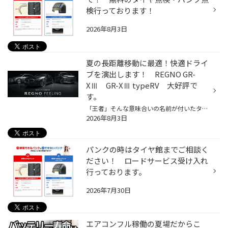
検行っております！
2026年8月3日
夏の長距離移動に最適！快適ドライ
ブを演出します！ REGNO GR-
XⅢ GR-XⅢ typeRV 大好評で
す。
「王者」そんな意味合いの名前が付いたタイヤがあるのをご存知でしょうか？ タイヤに求められる 全て の要件を満たし、完全であり続けるタイヤ。 ブリヂストンが時代の最先端を走り続け王者の名のもとに進化し続けるタイヤ。 今回は 「王者」 の名を持つタイヤ REGNOのご案内です。 THE GREAT BALAN...
2026年8月3日
パンクの時はタイヤ館までご相談く
ださい！ ロードサービス受け入れ
行っております。
2026年7月30日
エアコンフル稼働の夏場だからこ