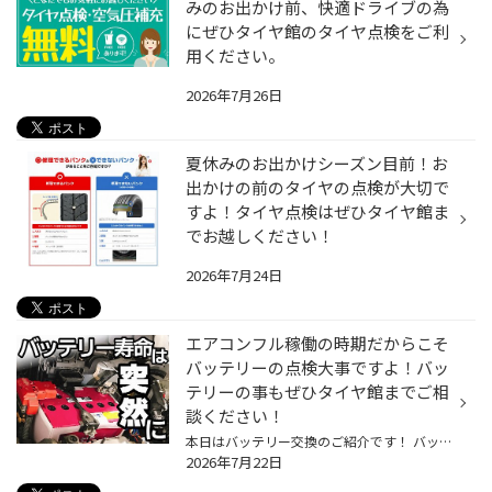
みのお出かけ前、快適ドライブの為
にぜひタイヤ館のタイヤ点検をご利
用ください。
2026年7月26日
夏休みのお出かけシーズン目前！お
出かけの前のタイヤの点検が大切で
すよ！タイヤ点検はぜひタイヤ館ま
でお越しください！
2026年7月24日
エアコンフル稼働の時期だからこそ
バッテリーの点検大事ですよ！バッ
テリーの事もぜひタイヤ館までご相
談ください！
本日はバッテリー交換のご紹介です！ バッテリーってどのくらいの頻度で交換していますか？！ ３年？４年？５年？ 正解は車種・使用環境によって変わります。 お車には、主に充電制御車・アイドリングストップ車・ハイブリッド車の３つに分かれます。 充電制御車は、３年半～ アイドリングストップ...
2026年7月22日