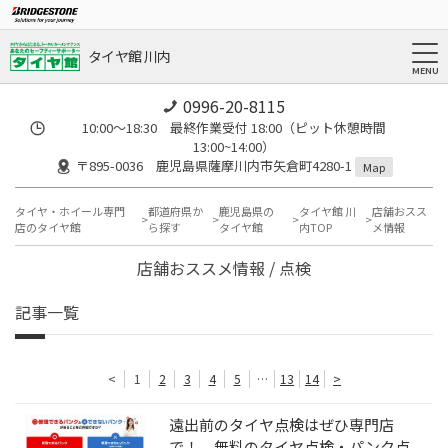
タイヤ館 川内
0996-20-8115
10:00～18:30 最終作業受付 18:00（ピット休憩時間
13:00~14:00）
〒895-0036 鹿児島県薩摩川内市矢倉町4280-1
Map
タイヤ・ホイール専門
都道府県か
鹿児島県の
タイヤ館 川
店舗おスス
店のタイヤ館
ら探す
タイヤ館
内TOP
メ情報
店舗おススメ情報 / 点検
記事一覧
<
1
2
3
4
5
…
13
14
>
遠出前のタイヤ点検はぜひ専門店
で！ 無料のタイヤ点検・パンク点