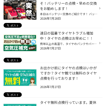
そ！バッテリーの点検・早めの交換
をお勧めします！
本日はバッテリー交換のご紹介です！ バッテリーってどのくらいの頻度で交換していますか？！ ３年？４年？５年？ 正解は車種・使用環境によって変わります。 お車には、主に充電制御車・アイドリングストップ車・ハイブリッド車の３つに分かれます。 充電制御車は、３年半～ アイドリングストップ...
2026年7月28日
連日の猛暑でタイヤトラブル増加
中！タイヤの点検はお早めに！！
例年以上の高温で、タイヤのパンクやバースト(破裂)が増加傾向！ 当店のホームページをご覧いただきありがとうございます。 今年の夏は本当に暑い！！！ 全国では40℃に迫る地域も連日増えています。 このような気温の中走行すると・・・ ・路面温度は、5０℃以上 ・タイヤの表面温度は６０℃以上にな...
2026年7月27日
お出かけ前にタイヤの点検はいかが
ですか？タイヤ館では無料のタイヤ
点検を行っております！
2026年7月27日
タイヤ無料点検行っています。夏休