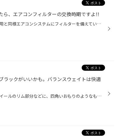
たら、エアコンフィルターの交換時期ですよ!!
最近のクルマのほとんどは、家庭用と同様エアコンシステムにフィルターを備えています。快適な車内環境を実現する上で侵入させたくない花粉やダスト、排気ガス、不快な臭い等を除去し空気をクリーンにする役目を持っています。 フィルターは集塵した微粒子などで汚れますから、たとえ高性能なエアコ...
ブラックがいいかも。バランスウェイトは快適
タイヤとホイールの接合部分やホイールのリム部分などに、四角いおもりのようなものが取り付けられているのをご覧になったことはありませんか。これがバランスウェイトです。 タイヤ･ホイールは高速で回転するので、きちんとバランスがとれていないと走行時にハンドルがぶれたり振動を感じたりしま...