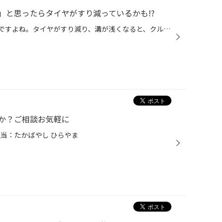
」と思ったらタイヤがすり減っているかも!?
タイヤのコンディションって大切ですよね。タイヤがすり減り、溝が浅くなると、クルマを進める駆動力だけでなく、しっかり止めるための制動力も不足し、制動距離がのびることあります。 【「スリップサイン」が露出したら使用NG!!】 「じゃあタイヤってどこまですり減ったら交換なの？」と悩まれる...
か？ご相談お気軽に
当：たかばやし ひらやま