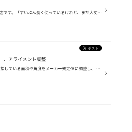
当店はブリヂストンのタイヤ専門店です。「ずいぶん長く使っているけれど、まだ大丈夫かな」など、もし愛車のタイヤのコンディションが気になるようでしたら、点検を無料で実施いたしますのでご利用ください。 また当店では、「直進安定性、ドライ性能、ウェット性能、低燃費性能、ライフ性能、静粛...
が、、アライメント調整
アライメント調整 タイヤが地面に接している面積や角度をメーカー規定値に調整し、 使用用途、摩耗傾向からより適切な微調整も実施致します。 タイヤの編摩耗抑制、直進安定性向上などメリットが沢山ございます。 お気軽にご相談くださいませ。