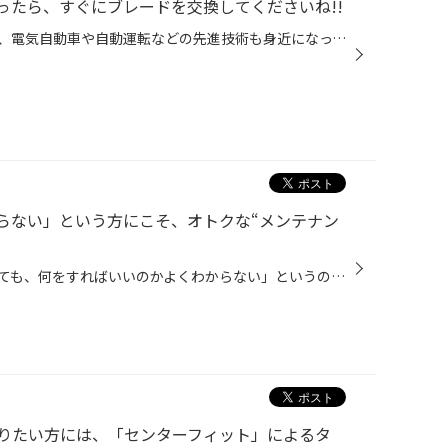
ったら、すぐにブレードを交換してくださいね!!
クルマのメカニズムは日進月歩で、電気自動車や自動運転などの先進技術も身近になってきました。そんななかで長く基本的な構造が変わらずに、必要不可欠な機能としてクルマに装備されているのが“ワイパー”です。 見慣れたパーツゆえ、その大切さについて思いを巡らせることはあまりないかもしれませ...
らない」という方にこそ、オトクな“メンテナン
「クルマのメンテナンスと言われても、何をすればいいのかよくわからない」というのが本音の方はいらっしゃいませんか？ メンテナンスってどうすればいいんだろうとお悩みでしたら、ぜひ当店におまかせください。当店では、確かな経験と技術力を持ったスタッフが手厚くサポートし、しかもとてもお得...
りたい方には、「センターフィット」によるタ