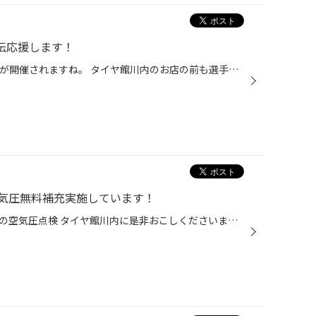
駅伝応援します！
２/１９(日)は鹿児島県下一周駅伝が開催されますね。 タイヤ館川内のお店の前も選手の方が走るコースとなっています。 タイヤ館川内の前をお昼ごろ、おそらく１３時前後に通過されると思います。 交通規制があるようですので、ご来店の際はご注意くださいませ。 お店の裏側、ダイレックス川内店様の...
気圧無料補充実施しています！
タイヤのメンテナンスで一番基本の空気圧点検 タイヤ館川内に是非おこしくださいませ。 ご予約なしで結構です。 明るく元気なスタッフがご対応致します！