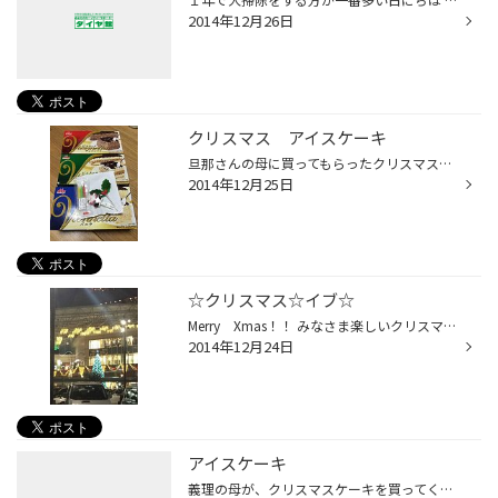
2014年12月26日
クリスマス アイスケーキ
旦那さんの母に買ってもらったクリスマスケーキ。 アイスのケーキってどんなんだろ…？？と思っていたら ケーキの形をした完全アイスでした！！ 美味しかった～(*^_^*) .
2014年12月25日
☆クリスマス☆イブ☆
Merry Xmas！！ みなさま楽しいクリスマスをお過ごしですか？？ 昨夜お仕事の帰りにアミュプラザ鹿児島に寄ると 全てがクリスマス一色に見えました。 カップルが多かったです♪（私は一人でしたが…） 大きなツリーも綺麗でしたよ。 街のイルミネーションも綺麗ですね。 家族・友人・恋人と素敵なク...
2014年12月24日
アイスケーキ
義理の母が、クリスマスケーキを買ってくれるとのこと。 「何ケーキがいいの？」と聞かれて 旦那さんが好きな「アイスケーキ」をお願いすることになりました。 私はアイスケーキにピンと来ません。 みなさんご存知ですか？？ クリスマスにもらって食べる予定なので 後日ＵＰしますね～♪ .