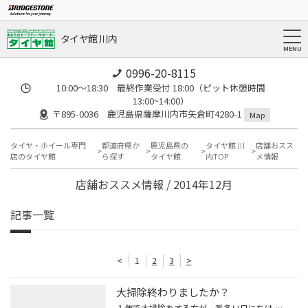
タイヤ館 川内
0996-20-8115
10:00～18:30 最終作業受付 18:00（ピット休憩時間
13:00~14:00）
〒895-0036 鹿児島県薩摩川内市矢倉町4280-1
Map
タイヤ・ホイール専門
都道府県か
鹿児島県の
タイヤ館 川
店舗おスス
店のタイヤ館
ら探す
タイヤ館
内TOP
メ情報
店舗おススメ情報 / 2014年12月
記事一覧
<
1
2
3
>
大掃除終わりましたか？
１年で大掃除をする方が一番多い日にちは １２月２７日だと言っていました。 が！私は２６日に終わらせましたヨ♪ 疲れました…(笑) 普段から、汚れた時の ちょこっとお掃除が大切ですね。 今年のキッチンは「セスキ炭酸ソーダ」が大活躍で時短お掃除ができました。 大晦日まで あと少し！ 主婦のみ...