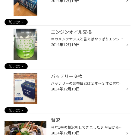
2014年12月19日
エンジンオイル交換
車のメンテナンスと言えばやっぱりエンジンオイル交換 エンジンオイルは、エンジンの潤滑、洗浄、冷却と、とても大切な物です。 交換の目安は５０００ｋｍです。 タイヤ館では、オイルの量や汚れ具合など無料で点検致します。 100％化学合成油・部分合成油・鉱物油、 各種ご用意しております。 お車...
2014年12月19日
バッテリー交換
バッテリーの交換目安は２年～３年と言われています。 使っているうちに劣化してしまいますが 見た目では、 わからないものです。。。 タイヤ館では、バッテリーの専用テスターですぐに バッテリーの状態を診断できます！！（無料です） 交換が必要な時は お客様のご要望とお車に合うバッテリーをご...
2014年12月19日
贅沢
今年1番の贅沢をしてきました♪ 今日からは節約生活
2014年12月19日