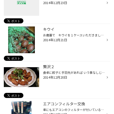
2014年12月23日
キウイ
お歳暮で キウイを１ケースいただきました。 お歳暮の品と言えば、ハムとかビールとか さつま揚げとか定番は沢山あると思いますが 大量のキウイは予想外で嬉しかったです！ 1.そのまま食べる 2.ヨーグルトと食べる 3.ジャムにする 4.リキュールに漬けてフルーツ酒を作る 何でもできますね☆ .
2014年12月21日
贅沢２
食卓に餃子と手羽先があれば いう事なしじゃけん！！！！
2014年12月20日
エアコンフィルター交換
車にもエアコンのフィルターが付いている事 ご存知でしたか？ 車外の空気は「エアコンフィルター」を通して車内に入ってきます。 エンジンをかけて出てくる空気がカビ臭いかも…なんて感じるアナタ！！ エアコンフィルター交換してみませんか？！ 【三層構造と抗菌】で花粉やＰＭ2.5や細かいホコリ等...