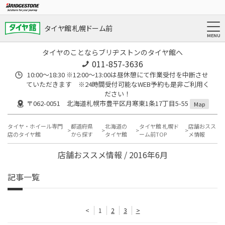
タイヤ館 札幌ドーム前
タイヤのことならブリヂストンのタイヤ館へ
011-857-3636
10:00～18:30 ※12:00～13:00は昼休憩にて作業受付を中断させ
ていただきます ※24時間受付可能なWEB予約も是非ご利用く
ださい！
〒062-0051 北海道札幌市豊平区月寒東1条17丁目5-55
Map
タイヤ・ホイール専門
都道府県
北海道の
タイヤ館 札幌ド
店舗おスス
店のタイヤ館
から探す
タイヤ館
ーム前TOP
メ情報
店舗おススメ情報 / 2016年6月
記事一覧
<
1
2
3
>