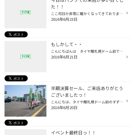
た！！
ここ何日か非常に暖かくなってきておりますね。 もうすぐ夏本番！今年の夏は猛暑の予報もちらほらと、 当店のスタッフもピット作業で汗だくになりながら 作業に没頭しております。 皆さん夏バテ熱中症には気を付けましょう！！ 今日もパンクで来店が２台 １台はそのまま少し走行してしまいサイドも...
2016年6月23日
もしかして・・
こんにちばんは タイヤ館札幌ドーム前です 決算セールも終わり、本日のレディースデイも たくさんのご来店ありがとうございます。 好評につき・・ またやっちゃう？ というわけで 6月25日から7月3日まで・・ 集中得市開催！！！ 明日は（6月22日水曜日）定休日ですが ６月２９日（水）はお店、開...
2016年6月21日
半期決算セール、ご来店ありがとう
ございましたっ！
こんにちは、タイヤ館札幌ドーム前のすずきです。('ω')/ 無事にイベントも終わり、まったりとイベントのお片付け～♪ と、思っていたら明日はアノ日っ！！ 「レディースデイ」・・・・・ わ・す・れ・て・たぁ～～～～～～ ('ω'!) 明日も大忙しの予報ですねぇ～～ ('ω';) でもでも・・・・・ そん...
2016年6月20日
イベント最終日っ！！