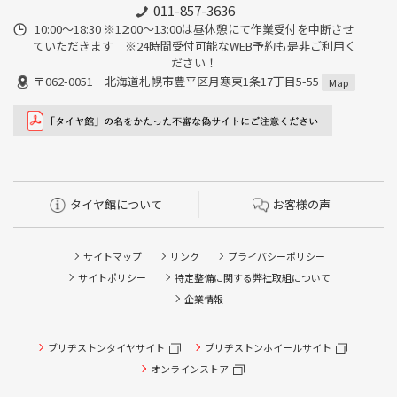
011-857-3636
10:00～18:30 ※12:00～13:00は昼休憩にて作業受付を中断させ
ていただきます ※24時間受付可能なWEB予約も是非ご利用く
ださい！
〒062-0051 北海道札幌市豊平区月寒東1条17丁目5-55
Map
タイヤ館について
お客様の声
サイトマップ
リンク
プライバシーポリシー
サイトポリシー
特定整備に関する弊社取組について
企業情報
タイヤ点検・安全点検/タイヤ履き替え/オイル交換/その他
ブリヂストンタイヤサイト
ブリヂストンホイールサイト
ピット作業の予約
オンラインストア
クローク契約会員専用タイヤ履き替え※タイヤ履き替えを