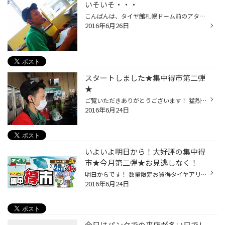
いそいそ・・・
こんばんは、タイヤ館札幌ドーム前のアタイです。 ('ω')/ 今日はオイル交換で忙しッシング！！ タイヤ交換でも忙しッング！！ 本日のＰＩＴはアタイを中心にまわっていました。 売出しは7月3日までなので～～ 気になるアイテムや・・・・ 気になるあの子（石崎）を見に来たり・・・・・ ※石...
2016年6月26日
スタートしました★集中得市第二弾
★
ご覧いただきありがとうございます！ 猛烈に転向が悪いですが・・・ 開店と同時にご来店誠に感謝ですm(__)m 前回大好評だったセールの第二弾となりますので お見逃しなくお願いします！ ちなみに当店アイドルの石崎は休みです・・・・ ☆当店見るだけ・聞くだけ大歓迎です☆ オイル交換などのメンテナ...
2016年6月24日
いよいよ明日から！大好評の集中得
市★今月第二弾★お見逃しなく！
明日からです！ 数量限定お買得タイヤアリ！２０１６年新商品もお得に！ オイル交換などのメンテナンスもこの機会に！ ☆当店は見るだけ・聞くだけでも大歓迎☆ タイヤ空気圧からオイル・バッテリー・ワイパーや ライト類、ブレーキ類の無料点検も 行なってますのでお気軽にどうぞ！ もちろん無料点検...
2016年6月24日
今日はパンクでの来店が多い日でし