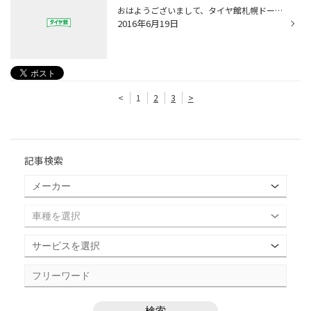
おはようございまして、タイヤ館札幌ドーム前のボクです。('ω')/ さてさて… タイトルまんま…… イベント最終日！！ タイヤ館札幌ドーム前では… テントが2つも展開中！！ 1つ目のテントではポップコーンを作成っ！！ 2つのテントでは… プリウスのビルシュタイン試乗会っ！！！ タイヤだけでなく、お車...
2016年6月19日
<
1
2
3
>
記事検索