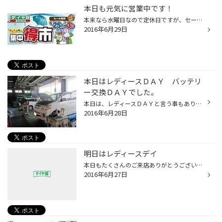
本日も元気に営業中です！
本来なら水曜日なので定休日ですが、セール中につき営業してます！ 開店と同時にタイヤ交換のご依頼を頂きありがとうございます♪ 天気も良いのでお出かけ前に無料点検いかがですか? お仕事の方は帰りがけにでも是非お立ち寄りください♪ 最近依頼の増えてきている「エアコンガス補充」も お任せ下さ...
2016年6月29日
本日はレディースＤＡＹ バッテリ
ー交換ＤＡＹでした。
本日は、レディースＤＡＹと言う事もあり、 女性のお客様のご来店が半分以上でした。 いつも本当にありがとうございます。m(__)m オイル交換でのご利用が多い中、本日はバッテリー交換の お客様も多く、過去のスタッフ日記でもご案内いたしましたが、 夏場のトラブル防止にと交換されてくお客様や別...
2016年6月28日
明日はレディースデイ
本日もたくさんのご来店ありがとうございます 快晴！ 気持ちの良いお天気ですね！ 明日はレディースデイでオイル交換でご来店が多いと思います。 リフトアップ時は下回りの点検も無料で出来ます サビの具合？ オイル漏れ？ マフラーの状態？ お気軽にお声掛けください！ セールも残りあと６日！...
2016年6月27日