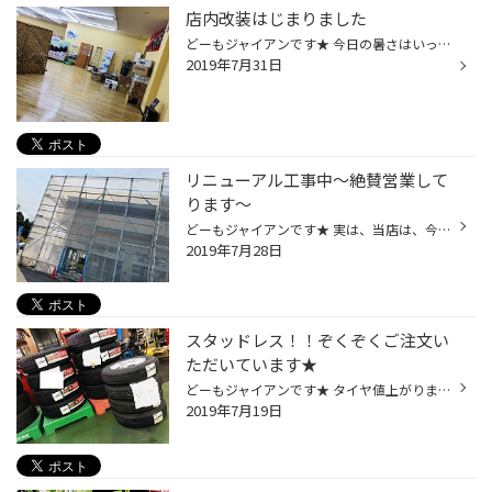
店内改装はじまりました
どーもジャイアンです★ 今日の暑さはいったい何だったのでしょうか。。。 水分がいくらあっても足りません！！ くれぐれも熱中症にはご注意ください 当店スタッフも通常時よりも多く休憩をとっております そして、本日より 店内改装はじまりました まだ30％ほどしか進んでいませんが 急ピッチで進め...
2019年7月31日
リニューアル工事中～絶賛営業して
ります～
どーもジャイアンです★ 実は、当店は、今 リニューアル工事中なんです！！！！ ですが、 絶賛営業もしております～ いよいよ 北海道のタイヤ館で一番最後のリニューアルとなります そして、 来月は臨時休業がありますので、お間違えの無いようお願いいたします 8/4(日) 通常営業 8/5(月) 臨時休業 8...
2019年7月28日
スタッドレス！！ぞくぞくご注文い
ただいています★
どーもジャイアンです★ タイヤ値上がりまで、残り、12日！！ いよいよ値上がりまでのカウントダウンが始まりました 本日も、ありがたいことに、 駆け込みでのお買い求めがたくさんありました。 本当にありがとうございます 在庫がない場合も、 近隣店舗やメーカーへ直接問い合わせして 手配いたしま...
2019年7月19日