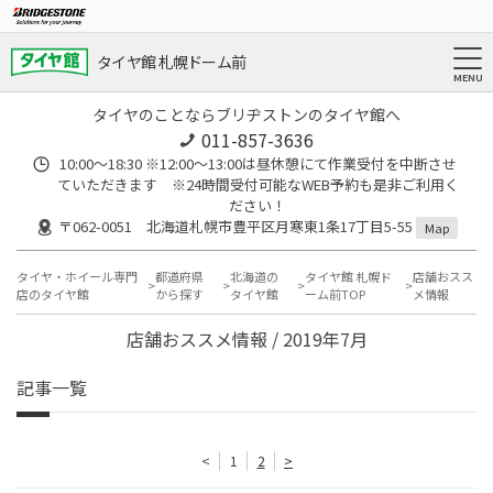
タイヤ館 札幌ドーム前
タイヤのことならブリヂストンのタイヤ館へ
011-857-3636
10:00～18:30 ※12:00～13:00は昼休憩にて作業受付を中断させ
ていただきます ※24時間受付可能なWEB予約も是非ご利用く
ださい！
〒062-0051 北海道札幌市豊平区月寒東1条17丁目5-55
Map
タイヤ・ホイール専門
都道府県
北海道の
タイヤ館 札幌ド
店舗おスス
店のタイヤ館
から探す
タイヤ館
ーム前TOP
メ情報
店舗おススメ情報 / 2019年7月
記事一覧
<
1
2
>