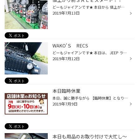
どーもジャイアンです★ 本日から 値上がり前ＳＡＬＥ開催いたしました★★★ 7/13(土)～7/28(日)まで お買い得ホイルＳＥＴもご用意しております (店頭ガレージにて展示中) 当店に在庫がなくても大丈夫♪ 全国ネットワークにて タイヤをお探しいたします★★★ お気軽にお問い合わせください♪
2019年7月13日
WAKO’Ｓ RECS
どーもジャイアンです★ 本日は、 JEEP ラングラーへ WAKO’S RECS 施工させていただきました 排気量４０００ccの 怪力君になりますので RECSの施工も約２時間かかりました。。 そして、 いざ、アクセル全開～ 今までに 見たことのない 煙の量でした！！！！！ これはかなり 期待できそうですね★★★ RE...
2019年7月12日
本日臨時休業
本日、誠に勝手ながら 【臨時休業】となります 次の営業は 7/11(木) 朝10：00～となります お間違えの無いようお願いいたします。
2019年7月9日
本日も用品のお取り付けで大忙し～