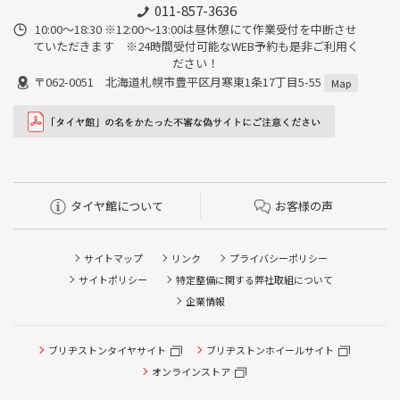
011-857-3636
10:00～18:30 ※12:00～13:00は昼休憩にて作業受付を中断させ
ていただきます ※24時間受付可能なWEB予約も是非ご利用く
ださい！
〒062-0051 北海道札幌市豊平区月寒東1条17丁目5-55
Map
タイヤ館について
お客様の声
サイトマップ
リンク
プライバシーポリシー
サイトポリシー
特定整備に関する弊社取組について
企業情報
タイヤ点検・安全点検/タイヤ履き替え/オイル交換/その他
ブリヂストンタイヤサイト
ブリヂストンホイールサイト
ピット作業の予約
オンラインストア
クローク契約会員専用タイヤ履き替え※タイヤ履き替えを