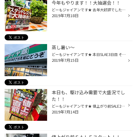
今年もやります！！大抽選会！！
どーもジャイアンです★ 去年大好評でした 「スタッドレス大抽選会」 今年もやります！！ 抽選にお申込みいただいた方の中から 抽選で割引券が当たる大チャンス！！ 最大で５０％OFFもあり！！ お申込み方法 ①店頭にて簡単なアンケートにお答えいただきます これだけです！！ とっても簡単★★★ しかも...
2019年7月18日
蒸し暑い～
どーもジャイアンです★ 本日SLAE3日目 そして海の日！！ たくさんのご来店誠にありがとうございます 本日も、駆け込みの需要で とっても大盛況でした★ 営業中の写真は一枚も撮ってません。。 ごめんなさい。。 そして、今日はとても蒸し暑い。。 太っている僕にはなまらしんどいです。。。 値上げ前...
2019年7月15日
本日も、駆け込み需要で大盛況でし
た！！
どーもジャイアンです★ 値上がり前SALE2日目 駆け込み需要で 本日もたくさんのご来店誠にありがとうございます♪ 本日ご注文いただきましたタイヤのなかで 欠品中のタイヤが、7月末入荷予定がありましたが、 あくまでも！！ ご装着を7月中にしなければ、 値上がり後の価格になってしまいますのでお気...
2019年7月14日
値上がり前ＳＡＬＥスタート！！