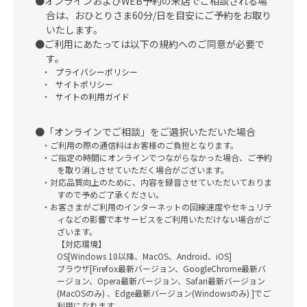
オンラインおよびWEB予約の来店でご相談される場
合は、おひとりさま60分/日を目安にご予約をお取り
いたします。
ご利用にあたっては以下の規約へのご同意が必要で
す。
プライバシーポリシー
サイトポリシー
サイトの利用ガイド
「オンラインでご相談」をご選択いただいた場合
ご利用の際の通信料はお客様のご負担となります。
ご指定の時間にオンラインでつながらなかった場合、ご予約
を取り消しさせていただく場合がございます。
対応品質向上のために、内容を録音させていただいておりま
すので予めご了承ください。
お客さまがご利用のインターネットの回線速度やセキュリテ
ィなどの影響で本サービスをご利用いただけない場合がご
ざいます。
【対応環境】
OS[Windows 10以降、MacOS、Android、iOS]
ブラウザ[Firefox最新バージョン、GoogleChrome最新バ
ージョン、Opera最新バージョン、Safari最新バージョン
(MacOSのみ) 、Edge最新バージョン(Windowsのみ) ]でご
利用になれます