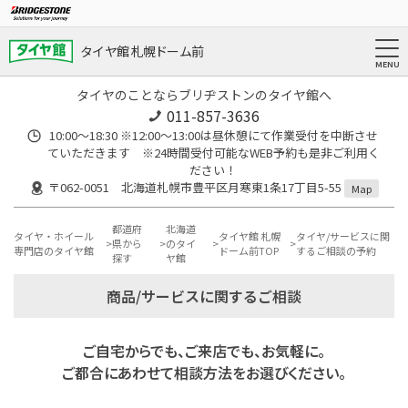
タイヤ館 札幌ドーム前
タイヤのことならブリヂストンのタイヤ館へ
011-857-3636
10:00～18:30 ※12:00～13:00は昼休憩にて作業受付を中断させ
ていただきます ※24時間受付可能なWEB予約も是非ご利用く
ださい！
〒062-0051 北海道札幌市豊平区月寒東1条17丁目5-55
Map
都道府
北海道
タイヤ・ホイール
タイヤ館 札幌
タイヤ/サービスに関
県から
のタイ
専門店のタイヤ館
ドーム前TOP
するご相談の予約
探す
ヤ館
商品/サービスに関するご相談
ご自宅からでも、ご来店でも、お気軽に。
ご都合にあわせて相談方法をお選びください。