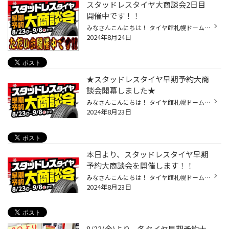
スタッドレスタイヤ大商談会2日目
開催中です！！
みなさんこんにちは！ タイヤ館札幌ドーム前です（●＾o＾●） ただいまスタッドレスタイヤ 大商談会2日目開催中ですっ！！ 早速多くのご来店、誠に 有難うございます！！！(^_^)/~ 9/8(日)まで開催しておりますので、 この期間中にタイヤ4本お買上げの お客様には、特典として BOXティッシュ1箱 プレ...
2024年8月24日
★スタッドレスタイヤ早期予約大商
談会開幕しました★
みなさんこんにちは！ タイヤ館札幌ドーム前です(*'ω'*) スタッドレスタイヤの早期予約大商談会 が開幕いたしました！！ 今冬タイヤを3年以上使っていて、 溝が減ってきていたりゴムが 硬くなってきたり、 ひび割れなどを起こしているという方は 早急に新品交換がオススメです！！ 上記の期間中であ...
2024年8月23日
本日より、スタッドレスタイヤ早期
予約大商談会を開催します！！
みなさんこんにちは！ タイヤ館札幌ドーム前です(*'ω'*) 8/23(金)～9/8(日)まで スタッドレスタイヤの早期予約大商談会を 開催します！！！ 今冬タイヤを3年以上使っていて、 溝が減ってきていたりゴムが 硬くなってきたり、 ひび割れなどを起こしているという方は 早急に新品交換がオススメです！...
2024年8月23日
8/23(金)より、冬タイヤ早期予約大