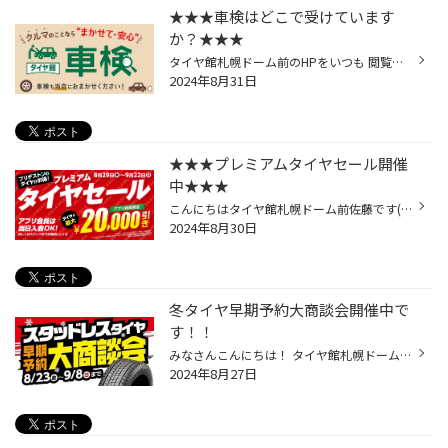
★★★車検はどこで受けています
か？★★★
タイヤ館札幌ドーム前のHPをいつも 閲覧いただきありがとうございます！ 今年の車検どうしよう？ 車検どうしようかな？ どこで受ければいいかな？ 何がいるんだろう？ お悩みの方多いと思います 『タイヤ館に全てお任せ下さい！』 タイヤ館では車検にお悩みの方に 事前にお車を点検させていただき ...
2024年8月31日
★★★プレミアムタイヤセール開催
中★★★
こんにちはタイヤ館札幌ドーム前佐藤です(^^♪ 8月29日から始まりました【 プレミアムタイヤセール 】 ブリヂストンのタイヤが最大20,000円ＯＦＦ！！ コックピット・タイヤ館のアプリをダウンロードで もれなく全員にクーポンをお届けしております！！ ※ブリヂストンブランドのタイヤ４本ご購入時に...
2024年8月30日
冬タイヤ早期予約大商談会開催中で
す！！
みなさんこんにちは！ タイヤ館札幌ドーム前です(*´Д｀*) ただいま冬タイヤの 早期予約大商談会開催中です！ 冬タイヤホイールを お持ちでない方や 長年お使い頂いたホイールから 新しいのに変えたいという方へ。 冬タイヤとご一緒に アルミホイールも如何ですか？ 当店では、冬にも強い 防錆クリア...
2024年8月27日