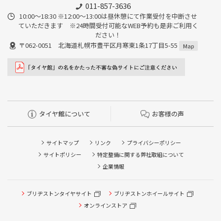
011-857-3636
10:00～18:30 ※12:00～13:00は昼休憩にて作業受付を中断させ
ていただきます ※24時間受付可能なWEB予約も是非ご利用く
ださい！
〒062-0051 北海道札幌市豊平区月寒東1条17丁目5-55
Map
タイヤ館について
お客様の声
サイトマップ
リンク
プライバシーポリシー
サイトポリシー
特定整備に関する弊社取組について
企業情報
タイヤ点検・安全点検/タイヤ履き替え/オイル交換/その他
ブリヂストンタイヤサイト
ブリヂストンホイールサイト
ピット作業の予約
オンラインストア
クローク契約会員専用タイヤ履き替え※タイヤ履き替えを