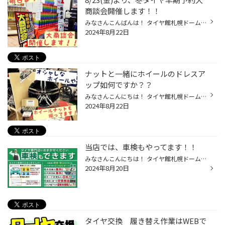
商談会開催します！！
みなさんこんばんは！ タイヤ館札幌ドーム前です⭐︎ 8/23(金)より、 冬タイヤ早期予約大商談会開催します！！ もう冬タイヤ？！と思われる お客様も多いかと思いますが、 少し早いこの時期だからこそメリットが沢山♪ ・早期特典でお買得！・在庫も豊富！ ・事前予約で安心！などなど、 冬タイヤの準...
2024年8月22日
ナットと一緒にホイールのドレスア
ップ如何ですか？？
みなさんこんにちは！ タイヤ館札幌ドーム前です(*ﾟ∀ﾟ*) いま装着されているホイール、 見飽きたと思ってませんか？ 結構色んな人と被ってそれが嫌と 思ってませんか...？ 当店では、そんな方のために アルミホイールのドレスアップを オススメいたします！！ また、ホイールをよりカッコ良く 見せ...
2024年8月22日
当店では、車検もやってます！！
みなさんこんにちは！ タイヤ館札幌ドーム前です(#^.^#) 当店では、車検もできます！ 車検が近いお客様、まずは見積りを 出してほしいというお客様。。。 ご安心ください（●＾o＾●） 当店では、無料で車検見積りを お出ししてます★ また、代車も無料で貸し出しておりますので 移動にも困りません！ ...
2024年8月20日
タイヤ交換 履き替え作業はWEBで