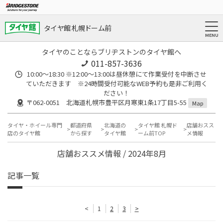
タイヤ館 札幌ドーム前
タイヤのことならブリヂストンのタイヤ館へ
011-857-3636
10:00～18:30 ※12:00～13:00は昼休憩にて作業受付を中断させ
ていただきます ※24時間受付可能なWEB予約も是非ご利用く
ださい！
〒062-0051 北海道札幌市豊平区月寒東1条17丁目5-55
Map
タイヤ・ホイール専門
都道府県
北海道の
タイヤ館 札幌ド
店舗おスス
店のタイヤ館
から探す
タイヤ館
ーム前TOP
メ情報
店舗おススメ情報 / 2024年8月
記事一覧
<
1
2
3
>