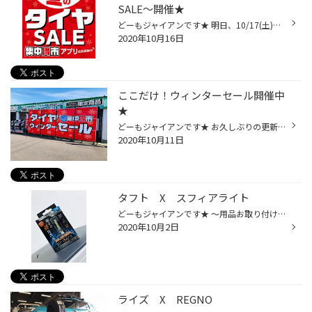
SALE～開催★
どーもジャイアンです★ 明日、10/17(土)～10/25(日)まで 「冬の集中得市～タイヤSALE～」開催いたします 冬タイヤの準備はもうお済ですか？？ 今シーズンご使用予定のスタッドレスタイヤは安心してご使用できる状態ですか？？ プロの目で無料で点検させていただきます★ まずは、1本で構いません！！...
2020年10月16日
ここだけ！ウィンターセール開催中
★
どーもジャイアンです★ お久しぶりの更新ですいません。。。 デカデカPOP、ようやく張替え完了しました★ 店長のここだけウィンターセール開催中です♪ また、あの！ブリザックが、訳あり品、大変お買い得になっております♪ 他店在庫も検索可能ですので、 製造年月日をあまり気にされない方や、走行距...
2020年10月11日
タフト X スフィアライト
どーもジャイアンです★ ～用品お取り付け情報～ 車種：タフト 用品；スフィアライト スーパーサンバック 最近の新しいお車もお任せください♪ 色々お調べさせていただきまして、一緒に勉強させていただきます。笑 お気軽にお越しください♪
2020年10月2日
ライズ X REGNO