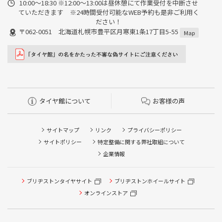
10:00～18:30 ※12:00～13:00は昼休憩にて作業受付を中断させ
ていただきます ※24時間受付可能なWEB予約も是非ご利用く
ださい！
〒062-0051 北海道札幌市豊平区月寒東1条17丁目5-55
Map
タイヤ館について
お客様の声
サイトマップ
リンク
プライバシーポリシー
サイトポリシー
特定整備に関する弊社取組について
企業情報
ブリヂストンタイヤサイト
ブリヂストンホイールサイト
タイヤ点検・安全点検/タイヤ履き替え/オイル交換/その他
ピット作業の予約
オンラインストア
クローク契約会員専用タイヤ履き替え※タイヤ履き替えを
希望のクローク契約会員の方はこちらを選択ください