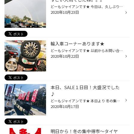
どーもジャイアンです★ 今日は、久しぶりにこんなに降るかっ！ていうくらいの大雨でしたね。。。 そんな中、当店はご予約で全時間帯お客様にご来店頂きまして、 ご予約以外のお客様にもたくさんご来店頂きました。 誠にありがとうござます★★★ 「雨やんだねーーー」なんて言っていたら、 こんなにく...
2020年10月23日
輸入車コーナーあります★
どーもジャイアンです★ 以前からお問い合わせの多い 輸入車ホイールですが、 少ないですが、在庫始めました 国産車と違い、マッチングが難しい場合が多く なかなか在庫するのも難しいのが以前の状態だったのですが、 我々、専門店として 最善を尽くさせて頂きますので、 お気軽にお問い合わせください♪
2020年10月22日
本日、SALE１日目！大盛況でした
♪
どーもジャイアンです★ 本日より 冬の集中得市～タイヤSALE～開催いたしました 天気にも恵まれまして、 本当にたくさんの方々にご来店頂きました 誠にありがとうございます♪ 冬の集中得市～タイヤSALE～10/25(日)まで開催しております たくさんのご来店スタッフ一同心よりお待ちしております♪
2020年10月17日
明日から！冬の集中得市～タイヤ