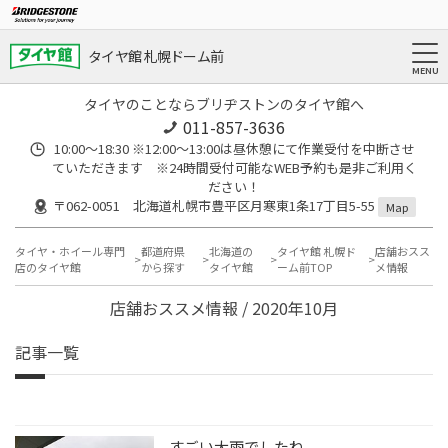
タイヤ館 札幌ドーム前
タイヤのことならブリヂストンのタイヤ館へ
011-857-3636
10:00～18:30 ※12:00～13:00は昼休憩にて作業受付を中断させ
ていただきます ※24時間受付可能なWEB予約も是非ご利用く
ださい！
〒062-0051 北海道札幌市豊平区月寒東1条17丁目5-55
Map
タイヤ・ホイール専門
都道府県
北海道の
タイヤ館 札幌ド
店舗おスス
店のタイヤ館
から探す
タイヤ館
ーム前TOP
メ情報
店舗おススメ情報 / 2020年10月
記事一覧
すごい大雨でしたね。。。