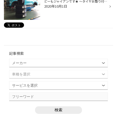
どーもジャイアンです★ ～タイヤお取り付け情報～ 車種：ライズ タイヤ：純正タイヤから「REGNO」へ交換 最近の新車装着タイヤは、車の性能を上げるため、 かなり上位グレードのタイヤが装着されている場合がありますが、 やはり、REGNOの静かさは、別格のようで、 こちらのお客様も、新車装着タイ...
2020年10月1日
記事検索