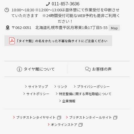
011-857-3636
10:00～18:30 ※12:00～13:00は昼休憩にて作業受付を中断させ
ていただきます ※24時間受付可能なWEB予約も是非ご利用く
ださい！
〒062-0051 北海道札幌市豊平区月寒東1条17丁目5-55
Map
タイヤ館について
お客様の声
サイトマップ
リンク
プライバシーポリシー
サイトポリシー
特定整備に関する弊社取組について
企業情報
タイヤ点検・安全点検/タイヤ履き替え/オイル交換/その他
ブリヂストンタイヤサイト
ブリヂストンホイールサイト
ピット作業の予約
オンラインストア
クローク契約会員専用タイヤ履き替え※タイヤ履き替えを