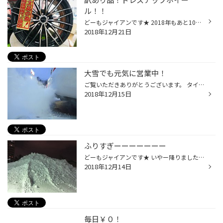
ル！！
どーもジャイアンです★ 2018年もあと10日となりました！！ 当店も、倉庫整理や大掃除の準備をしています。 ホイール担当のぼくですが 掘り出し物ホイール大量に発見！！ 早速、特価で店内に展示しました！！ まずは ・アヌヴィアスネリッチ ホイールサイズ：19×8.5 5/114.3 38 適合車種：ヴェルファ...
2018年12月21日
大雪でも元気に営業中！
ご覧いただきありがとうございます。 タイヤ交換が落ち着いても年末にかけて当店は盛り上がっております！ この時期の名物車高上げ＆アライメント！ ワコーズレックス！ ドライブレコーダー取付！ などなど 毎日盛りだくさんで営業中です。 作業予約受付中です♪♪ 当店では只今バッテリー点検強化中...
2018年12月15日
ふりすぎーーーーーーー
どーもジャイアンです★ いやー降りましたね。 って、降りすぎですね！！！ 店長は本日 ２回、除雪してました。。。 玄関前は手作業で ゆうほうさんと、ハルがキレイにしてくれました★ ありがとうございます★ 明日も元気１２０％で営業しています★ 僕の車には 妖精さんがいるみたいです。笑
2018年12月14日
毎日￥０！