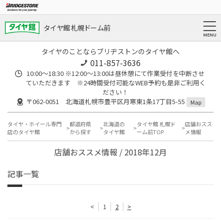
タイヤ館 札幌ドーム前
タイヤのことならブリヂストンのタイヤ館へ
011-857-3636
10:00～18:30 ※12:00～13:00は昼休憩にて作業受付を中断させ
ていただきます ※24時間受付可能なWEB予約も是非ご利用く
ださい！
〒062-0051 北海道札幌市豊平区月寒東1条17丁目5-55
Map
タイヤ・ホイール専門
都道府県
北海道の
タイヤ館 札幌ド
店舗おスス
店のタイヤ館
から探す
タイヤ館
ーム前TOP
メ情報
店舗おススメ情報 / 2018年12月
記事一覧
<
1
2
>