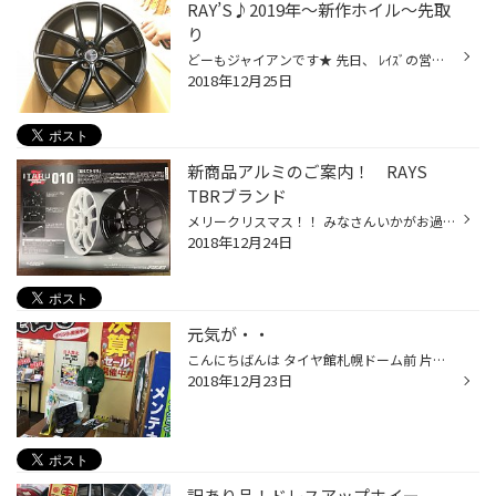
RAY’S♪2019年～新作ホイル～先取
り
どーもジャイアンです★ 先日、 ﾚｲｽﾞの営業マン！が 2019年の新作ホイールをお披露目で 当店に持ってきてくれました！！！ HOMURA 2×5 TW の NEWカラー この『HOMURA』の ほりがとっても素敵です なんだか まだ、カタログにも載ってないとか。。 詳細は 店頭で！！ 詳しいスタッフいます！！ お待ち...
2018年12月25日
新商品アルミのご案内！ RAYS
TBRブランド
メリークリスマス！！ みなさんいかがお過ごしでしょうか？ 本日は RAYSさんから 新商品のご案内です。 商品は、TWO BROTHERS RACING「ITARU 010」 コンセプトはお値打ちの鋳造ホイールで、高価な鍛造ホイールに負けないくらいの 高強度と軽量性です。 持ってみましたが、鋳造とは感じさせない軽...
2018年12月24日
元気が・・
こんにちばんは タイヤ館札幌ドーム前 片山です。 どーも ジャイアンです ちょっと元気がない・・ 決算ということで・・ 掘り出し物があるかも 売れるといいね！ジャイアン！
2018年12月23日
訳あり品！ドレスアップホイー