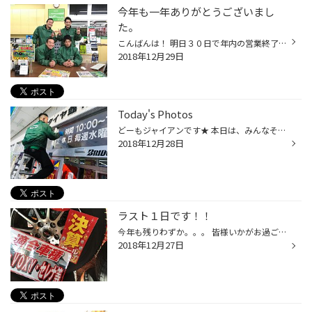
今年も一年ありがとうございまし
た。
こんばんは！ 明日３０日で年内の営業終了いたします。 今年も変わらぬご愛顧、ありがとうございました。 スタッフ一同心より感謝いたします。<m(__)m> お正月お出かけ前のタイヤ無料点検いたしますので ぜひお申し付けください。 明日の作業受付は２時までです。 早めのご来店お待ちしております。...
2018年12月29日
Today's Photos
どーもジャイアンです★ 本日は、みんなそれぞれ いろんなことしてました ゆうほうさんは 2019年営業時間変更に伴い 店頭ガラスのカッティングシートを 一生懸命はがしてました ※2019年より営業時間が変更になります 変更前：OPEN 10：00 ～ CLOSE 19：00 変更後：OPEN 10：00 ～ CLOSE 18：30 店長...
2018年12月28日
ラスト１日です！！
今年も残りわずか。。。 皆様いかがお過ごしでしょうか? 大決算SALEも残すところ１日です お買得ホイールSET 組込済み品！！(バランス調整済み) が 大変お買い得になっております★ サイズが合えばラッキー★★ 12/28(金)まで ※12月12日(水)より 毎週水曜日定休日となっておりますので お間違えのない...
2018年12月27日