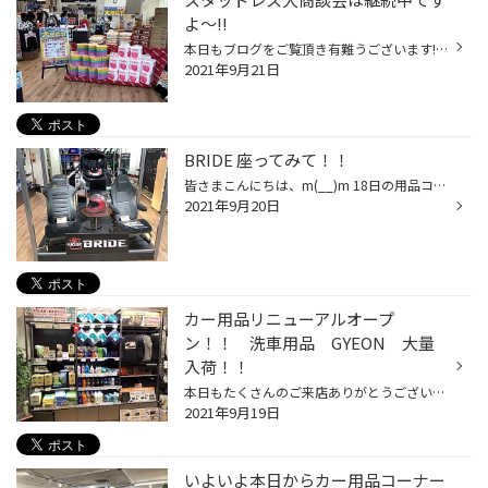
よ～!!
本日もブログをご覧頂き有難うございます!!! 冬タイヤの早期予約で、大変お買い得な価格にて ご提供させていただいておりますので、 是非皆様、この機会にご来店ください！！ また、ご購入特典のガラポン抽選会も開催しており、 連日たくさんのお客様に景品をお渡ししております！ まだまだ景品もご...
2021年9月21日
BRIDE 座ってみて！！
皆さまこんにちは、m(__)m 18日の用品コーナーのリニューアルで 沢山のご来店ありがとうございます。 その中でBRIDEのシート展示しているのですが、 お客様に「すわってみること出来ないの？」と聞かれました。。。 是非座ってみてください！！ 言っていただければ 座れる準備致します！ 用意してい...
2021年9月20日
カー用品リニューアルオープ
ン！！ 洗車用品 GYEON 大量
入荷！！
本日もたくさんのご来店ありがとうございます！！ カー用品リニューアルオープンに伴い、話題の洗車用品 ‘GYEON‘ 大量入荷です！！ お得なセットから、用途によって選べる単品まで揃ってます！ 店頭に無い商品はお取り寄せも可能です(*^_^*) 気になっていたので実際に使ってみてレビューもスタッフ...
2021年9月19日
いよいよ本日からカー用品コーナー