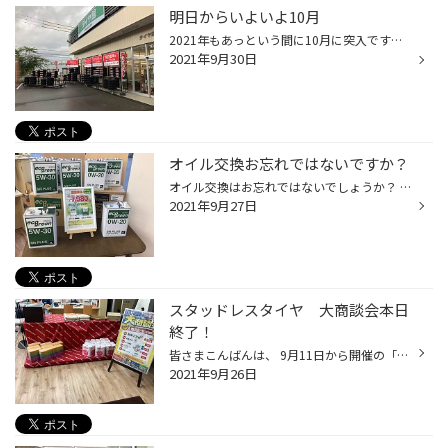
明日からいよいよ10月
2021年もあっという間に10月に突入ですね。 冬タイヤの準備はもうできていますか? 当店も店頭の展示は、ほぼスタッドレスタイヤに切り替えました！ 準備中でご迷惑おかけしますが、ご来店お待ちしておりますm(__)m
2021年9月30日
オイル交換お忘れではないですか？
オイル交換はお忘れではないでしょうか？ オイル交換を怠ってしまうとエンジンが故障してしまいます！ 少しでも不安になってしまったら当店にお持ちください！ 無料で点検させていただきます！ また当店には期間限定在庫限りになりますが、とてもお得なオイルもご用意致しています。 エンジンオイル...
2021年9月27日
スタッドレスタイヤ 大商談会本日
終了！
皆さまこんばんは、 9月11日から開催の「スタッドレスタイヤ大商談会」も 本日で終了いたしました。 今回は新商品 「VRX3」の登場で、どんな商品かの問い合わせ来店も多く、 多くのお客様に商品説明とご購入頂きました。 用意しておりまいした 景品もほぼ完売致しました。(笑 皆さまどうもありがと...
2021年9月26日