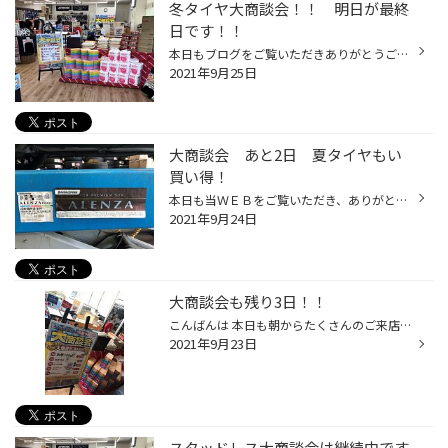
冬タイヤ大商談会！！ 明日が最終
日です！！
本日もブログをご覧いただきありがとうございます！！ 当店では現在、スタッドレスタイヤの早期予約大商談会を 開催しております！ この時期だけの大変お買い求めやすい価格で、 ご提供させて戴いております！ 同時開催のガラポン抽選会の景品も まだまだございます！ この大商談会も残すところ明日...
2021年9月25日
大商談会 あと2日 夏タイヤもい
買い得！
本日も当ＷＥＢをご覧いただき、ありがとうございますm(__)m 大商談会も残すところあと2日間になりました。 冬タイヤの予約が多くなっておりますが、夏タイヤもお買い得になっております。 本日もＣＸ5での夏タイヤ交換のご依頼も頂きました。 アレンザＬＸ100とアライメントも実施しました。 あと2...
2021年9月24日
大商談会も残り3日！！
こんばんは 本日も朝からたくさんのご来店 ありがとうございます(^^) 大好評の商談会も残りラスト3日となりました。 一等のお米がまだ1本も出ていません ということは...... 当たる確率が＼(^o^)／ 急げ---------------------
2021年9月23日
スタッドレス大商談会は継続中です