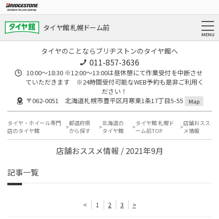
タイヤ館 札幌ドーム前
タイヤのことならブリヂストンのタイヤ館へ
011-857-3636
10:00～18:30 ※12:00～13:00は昼休憩にて作業受付を中断させ
ていただきます ※24時間受付可能なWEB予約も是非ご利用く
ださい！
〒062-0051 北海道札幌市豊平区月寒東1条17丁目5-55
Map
タイヤ・ホイール専門
都道府県
北海道の
タイヤ館 札幌ド
店舗おスス
店のタイヤ館
から探す
タイヤ館
ーム前TOP
メ情報
店舗おススメ情報 / 2021年9月
記事一覧
<
1
2
3
>