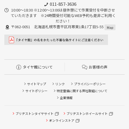
011-857-3636
10:00～18:30 ※12:00～13:00は昼休憩にて作業受付を中断させ
ていただきます ※24時間受付可能なWEB予約も是非ご利用く
ださい！
〒062-0051 北海道札幌市豊平区月寒東1条17丁目5-55
Map
タイヤ館について
お客様の声
サイトマップ
リンク
プライバシーポリシー
サイトポリシー
特定整備に関する弊社取組について
企業情報
ブリヂストンタイヤサイト
ブリヂストンホイールサイト
タイヤ点検・安全点検/タイヤ履き替え/オイル交換/その他
ピット作業の予約
オンラインストア
クローク契約会員専用タイヤ履き替え※タイヤ履き替えを