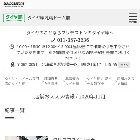
タイヤ館 札幌ドーム前
タイヤのことならブリヂストンのタイヤ館へ
011-857-3636
10:00～18:30 ※12:00～13:00は昼休憩にて作業受付を中断させ
ていただきます ※24時間受付可能なWEB予約も是非ご利用く
ださい！
〒062-0051 北海道札幌市豊平区月寒東1条17丁目5-55
Map
タイヤ・ホイール専門
都道府県
北海道の
タイヤ館 札幌ド
店舗おスス
店のタイヤ館
から探す
タイヤ館
ーム前TOP
メ情報
店舗おススメ情報 / 2020年11月
記事一覧
クリスマスツリー★