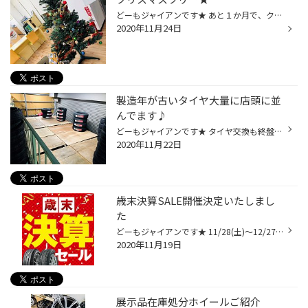
どーもジャイアンです★ あと１か月で、クリスマスイブですね★ 本当に１年ってあっという間ですね。。年々。。。。 ということで、 当店も、例年よりも早く クリスマスツリーを飾りました♪ コロナ禍の中、外出自粛で、生活も激変しましたね。。。 少しでも普段通りの季節感を演出できたらなと思い、 ...
2020年11月24日
製造年が古いタイヤ大量に店頭に並
んでます♪
どーもジャイアンです★ タイヤ交換も終盤になってきました。 当店在庫も大量にあったタイヤが今はこんな感じです。。 もちろん！ これからまだまだ新たに入荷いたしますのでご安心ください♪ そして、多店舗の在庫状況も確認し、お取り寄せも可能でございます♪ 歳末決算SALEが 11/28(土)から始まりま...
2020年11月22日
歳末決算SALE開催決定いたしまし
た
どーもジャイアンです★ 11/28(土)～12/27(日) 歳末決算SALE開催 冬タイヤはもちろん 夏タイヤも決算価格でご提供させて頂きます♪ 詳しい、チラシ内容は こちらのGoogleリンク先で見れます★ https://www.google.co.jp/search?sxsrf=ALeKk01GojUE2czUuq1fa2WLi6Ah5xKHZQ%3A1605841573737&source=hp&ei...
2020年11月19日
展示品在庫処分ホイールご紹介