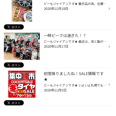
どーもジャイアンです★ 展示品の為、在庫処分価格でご提供できるホイールのご紹介です♪ ①商品：ｼﾋﾞﾗ ﾈｸｽﾄ C-5 サイズ：18X75 5 114 38 ②商品：ｳﾞｧｰﾚﾝ W04 サイズ： 17X70 5 114 38 ③商品：G.SPEED G-03 サイズ：16X65 5 100 48 ④商品：SEIN SV サイズ：14X55 4 100 43 店内中央に展示しています★ 早...
2020年11月18日
一時ピークは過ぎた！？
どーもジャイアンです★ 最近は、体と脳が疲れ果てて、帰りも遅く、 ブログを書く気力が残っていなく。。。 久しぶりの更新になってしまいました！！！！！！ ごめんなさい。。。 さて、初雪も降りまして、 一時ピークは過ぎたかなという感じですが、 まだ、しばらくは、ご予約が埋まっている状態で...
2020年11月17日
初雪降りましたね！SALE情報です
★
どーもジャイアンです★ いよいよ札幌でも初雪が観測されましたね。 昨日の夜は本当に寒く、車のボンネットと窓が凍っていました。。。 タイヤ交換も混雑真っただ中という状態ですが、 ご来店頂きましたお客様には誠意をもってご対応させていただきますので お問い合わせ、お気軽お待ちしております♪...
2020年11月5日