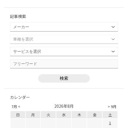
記事検索
カレンダー
2026年8月
7月 <
> 9月
日
月
火
水
木
金
土
1