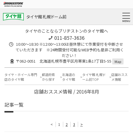
タイヤ館 札幌ドーム前
タイヤのことならブリヂストンのタイヤ館へ
011-857-3636
10:00～18:30 ※12:00～13:00は昼休憩にて作業受付を中断させ
ていただきます ※24時間受付可能なWEB予約も是非ご利用く
ださい！
〒062-0051 北海道札幌市豊平区月寒東1条17丁目5-55
Map
タイヤ・ホイール専門
都道府県
北海道の
タイヤ館 札幌ド
店舗おスス
店のタイヤ館
から探す
タイヤ館
ーム前TOP
メ情報
店舗おススメ情報 / 2016年8月
記事一覧
<
1
2
3
>