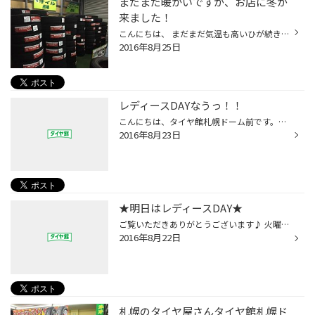
まだまだ暖かいですが、お店に冬が
来ました！
こんにちは、 まだまだ気温も高いひが続きますが、 お店にはスタッドレスタイヤが、いっぱい入荷してきました！！(*_*; お店のピットは冬の時期、といった感じです。続々入荷中！ しかしながら残りも少なくなってきましたが、 旧品、お買得スタッドレスタイヤも、まだございます。 新しくなくても構...
2016年8月25日
レディースDAYなうっ！！
こんにちは、タイヤ館札幌ドーム前です。 ('ω')/ 今日はレディースのみなさまに好評な日です。 いつ頃オイル交換したかしら～？ ('ω'?) といったレディースの皆様！ タイヤ館札幌ドーム前まで・・・・・ どうぞお越しくださいっ！！ 点検はもちろん・・・・・・ 無料っ！！！！ オイル交換もお得...
2016年8月23日
★明日はレディースDAY★
ご覧いただきありがとうございます♪ 火曜日は当店恒例！ ★レディースDAY★ となっております！エンジンオイル交換など お車のメンテナンスがお得です♪ 当店をご利用されたことのない女性の方もこの機会に是非ご利用ください！ 女性向けの雑誌やフリードリンクもあり キッズコーナーもございますので...
2016年8月22日
札幌のタイヤ屋さんタイヤ館札幌ド