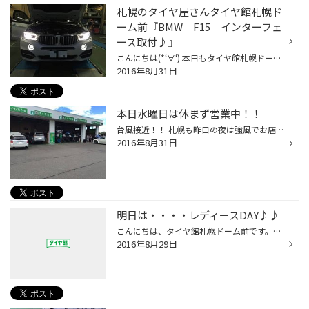
札幌のタイヤ屋さんタイヤ館札幌ド
ーム前『BMW F15 インターフェ
ース取付♪』
こんにちは(*‘∀‘) 本日もタイヤ館札幌ドーム前のブログをご覧頂き 誠にありがとうございますm(__)m 本日は久しぶりに 用品取付けの投稿をさせていただきます！！ BMW X5 F15へ インターフェースジャパンさんの BMW TYPE-FXSｲﾝﾀｰﾌｪｰｽを取付させていただきました(^O^) コチラのBMW X5並行車のトリ...
2016年8月31日
本日水曜日は休まず営業中！！
台風接近！！ 札幌も昨日の夜は強風でお店のシャッターが壊れるかの 勢いでした。(・_・;) 今日も強風の恐れありです。 是非、事故・怪我に注意して行動してくださいね。 そんな中、水曜日の定休日ですが、本日月末営業しております。 オイル交換・下回り防錆コーティング・車の骨盤矯正 アライメ...
2016年8月31日
明日は・・・・レディースDAY♪♪
こんにちは、タイヤ館札幌ドーム前です。 ('ω')/ 明日は火曜日！ そうです・・・・ カレーの日です。すみません、冗談です・・・・ ('ω';) 毎週火曜日はレディースデイです。 ('ω'!) オイル交換が女性限定でお得な日です。 「あれっ？いつオイル交換したかしら～？」 と、お悩みナウな女性の方・...
2016年8月29日