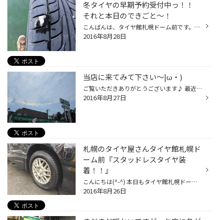
冬タイヤの早期予約受付中っ！！
それと本日のできごと～！
こんばんは、タイヤ館札幌ドーム前です。 ('ω')/ 本日も午前から冬タイヤ点検などなど、たくさんのご来店誠にありがとうございました♪ 何度かブログでもご紹介しています「TPMS」・・・・ 今年新品のタイヤ＆ホイールを購入していただいたお客様のなかには「TPMS」を装着したかた もおりまして、そ...
2016年8月28日
当店に来てみて下さい～|ω・)
ご覧いただきありがとうございます♪ 最近は本当にスタッドレスタイヤの商談が増えてきました！ 早めの購入がオトクでシーズン本番も慌てずに済みますよね(^^♪ 今年は冬タイヤ購入をご検討中の皆様は今シーズンは是非！ 早期のご予約がおススメです！見積りだけでも勿論無料でさせて頂きます！ お気...
2016年8月27日
札幌のタイヤ屋さんタイヤ館札幌ド
ーム前『スタッドレスタイヤ装
着！！』
こんにちは(^-^) 本日もタイヤ館札幌ドーム前のブログをご覧頂き 誠にありがとうございますm(__)m 本日、ブリヂストン... ブリザック『VRX』 早期装着のお客様がご来店されました！！ 今シーズン道内？国内？1番早い装着じゃないでしょうか！？ 長期出張の為、早めの準備ということで 本日購入、装...
2016年8月26日