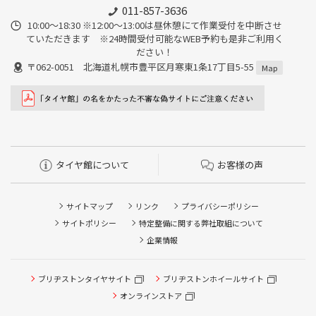
011-857-3636
10:00～18:30 ※12:00～13:00は昼休憩にて作業受付を中断させ
ていただきます ※24時間受付可能なWEB予約も是非ご利用く
ださい！
〒062-0051 北海道札幌市豊平区月寒東1条17丁目5-55
Map
タイヤ館について
お客様の声
サイトマップ
リンク
プライバシーポリシー
サイトポリシー
特定整備に関する弊社取組について
企業情報
タイヤ点検・安全点検/タイヤ履き替え/オイル交換/その他
ブリヂストンタイヤサイト
ブリヂストンホイールサイト
ピット作業の予約
オンラインストア
クローク契約会員専用タイヤ履き替え※タイヤ履き替えを