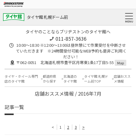
タイヤ館 札幌ドーム前
タイヤのことならブリヂストンのタイヤ館へ
011-857-3636
10:00～18:30 ※12:00～13:00は昼休憩にて作業受付を中断させ
ていただきます ※24時間受付可能なWEB予約も是非ご利用く
ださい！
〒062-0051 北海道札幌市豊平区月寒東1条17丁目5-55
Map
タイヤ・ホイール専門
都道府県
北海道の
タイヤ館 札幌ド
店舗おスス
店のタイヤ館
から探す
タイヤ館
ーム前TOP
メ情報
店舗おススメ情報 / 2016年7月
記事一覧
<
1
2
3
>