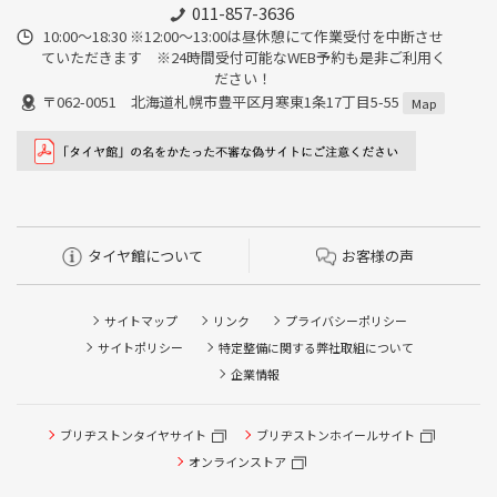
011-857-3636
10:00～18:30 ※12:00～13:00は昼休憩にて作業受付を中断させ
ていただきます ※24時間受付可能なWEB予約も是非ご利用く
ださい！
〒062-0051 北海道札幌市豊平区月寒東1条17丁目5-55
Map
タイヤ館について
お客様の声
サイトマップ
リンク
プライバシーポリシー
サイトポリシー
特定整備に関する弊社取組について
企業情報
タイヤ点検・安全点検/タイヤ履き替え/オイル交換/その他
ブリヂストンタイヤサイト
ブリヂストンホイールサイト
ピット作業の予約
オンラインストア
クローク契約会員専用タイヤ履き替え※タイヤ履き替えを