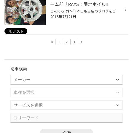
ーム前『RAYS！限定ホイル』
こんにちは(^-^) 本日も当店のブログをご覧いただき誠にありがとうございます♪ タイヤ館札幌ドーム前の石崎です！！ 本日は、RAYS製品の宣伝です。 数量限定のリミテッドモデル RAYS TE37KCR REDOT EDITIONが 9月発売です♪ メインはホワイトカラーに ドット部分に、なんかすごい技術らしいのです...
2016年7月21日
<
1
2
3
>
記事検索