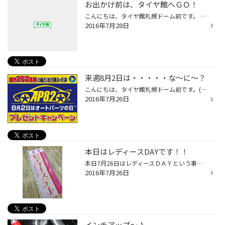
お出かけ前は、タイヤ館へＧＯ！
こんにちは、タイヤ館札幌ドーム前です。 まだ先ですが、８月６日～２１日まで 集中得市を、開催しちゃいます。 お盆休みで、お出かけするまえにタイヤ館で お車の点検しませんか？ オイルやバッテリーなど無料で点検致します。 ただいま全力で準備中です。 くわしくは、また後日お知らせいたします。
2016年7月28日
来週8月2日は・・・・・な～に～？
こんにちは、タイヤ館札幌ドーム前です。('ω')/ 来週8月2日は・・・・・ 「オートパーツの日」です！！ 内容は・・・・ 詳しくは関連リンクでご確認をっ！！ この機会に狙っていたパーツなど揃えてみては？ (´▽｀*) それではまた木曜日に・・・・('◇')ゞ
2016年7月26日
本日はレディースDAYです！！
本日7月26日はレディースＤＡＹという事で、 女性客のお客様ご来店でお得がいっぱいです。 メインはエンジンオイル交換がお買得、 国産車ガソリン車に限り、夏目漱石さんのお札一枚で交換可能です！ 店内商品・ﾒﾝﾃﾅﾝｽ商品も表示価格より割引中！ 更にご来店何かしらご購入でＢＯＸティッシュ5箱 プ...
2016年7月26日
インチアップ～♪