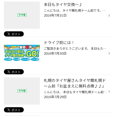
本日もタイヤ交換～♪
こんにちは、タイヤ館札幌ドーム前です。 ('ω')/ 今日もタイヤ交換、レーダー取付、ＥＴＣ取付・・・・・ とにかくピットはお祭り騒ぎ～♪ (*'ω'*) なかでも今年の新商品「ＰＺ－Ｃ」の交換では・・・・ ＴＰＭＳもお取付させていただきました。('◇')ゞ 最近の車はスペアタイヤがない車が多いので ...
2016年7月31日
ドライブ前には！
ご覧頂きありがとうございます。 本日もたくさんのご来店誠にありがとうございました。 お盆前だからとドライブ前にタイヤ交換やオイル、バッテリーなどの 無料点検にご来店される方が多い一日でした。 無料点検は毎日行なっておりますので是非お気軽にお申し付けください。 そして！オイルキャンペ...
2016年7月30日
札幌のタイヤ屋さんタイヤ館札幌ド
ーム前『お盆まえに無料点検♪♪』
こんにちは、 本日もタイヤ館札幌ドーム前のブログをご覧頂き 誠にありがとうございますm(__)m 本日も、エンジンオイル交換、オートマオイル交換 エアコンフィルター交換、タイヤ長持ちアライメント作業と 沢山のお客様にご来店頂きました。 もうお子様の夏休みも始まり これから、ロングドライブも...
2016年7月29日