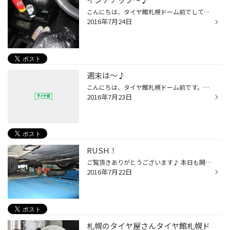
こんにちは、タイヤ館札幌ドーム前でして。('ω')/ 本日も朝からメンテナンス、タイヤ交換、タイヤ商談と店内とピットは・・・ ﾜｯｼｮｲ、ﾜｯｼｮｲでした。 以前「TPMS」のことに少しふれたと思いますが・・・ インチアップしたタイヤにも必要です。 インチアップするまえのタイヤは少したわみがあったりし...
2016年7月24日
週末は～♪
こんにちは、タイヤ館札幌ドーム前です。 ('ω')/ 今日は朝からオイル交換やタイヤの商談、アライメントなど夕方までビッシリでした。 そしてエアコンガス補充のお話も増えています。 「暑い～、冷えない～、汗だく～！！」 「あたいの車のエアコン、どうなっているの～～！？！？」 と思っている方...
2016年7月23日
RUSH！
ご覧頂きありがとうございます♪ 本日も開店と同時にタイヤ交換、アライメントのラッシュ！ 今までお履きのタイヤに偏った摩耗が見受けられましたので 早速アライメントを測定。やはりズレがありましたので 調整をさせていただきました。新しいタイヤはこれで今までより長持ちしますよ♪ 別レーンでは...
2016年7月22日
札幌のタイヤ屋さんタイヤ館札幌ド