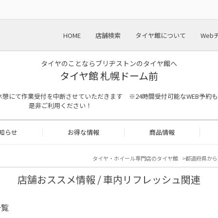
HOME
店舗検索
タイヤ館について
Web
タイヤのことならブリヂストンのタイヤ館へ
タイヤ館 札幌ドーム前
13:00は昼休憩にて作業受付を中断させていただきます ※24時間受付可能なWEB予約も
是非ご利用ください！
知らせ
お得な情報
商品情報
タイヤ・ホイール専門店のタイヤ館
都道府県から
店舗おススメ情報 / 車内リフレッシュ関連
一覧