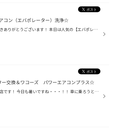
アコン（エバポレーター）洗浄☆
いつも当店ホームページをご覧頂きありがとうございます！ 本日は人気の【エバポレーター洗浄】のご紹介です！！ お車は『トヨタ／シエンタ』です！ 走行距離は約40,000ｋｍご走行されてました！ シエンタは、メーカーオプションで『nanoeX』という装備が つけられるらしく、こちらのお車にはnanoeX...
ター交換＆ワコーズ パワーエアコンプラス☆
こんにちはタイヤ館札幌ドーム前店です！ 今日も暑いですね・・・！！ 車に乗ろうとドアを開けた瞬間、モワ～っとした空気が嫌になります(T＿T) エンジンをかけた瞬間すぐエアコンをONにしても、 なかなか涼しくなってくれなかったり、 「A/C」のスイッチを押すと、いきなりパワーダウンしたりしま...