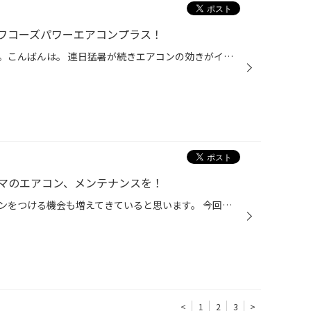
ワコーズパワーエアコンプラス！
おはようございます。こんにちは。こんばんは。 連日猛暑が続きエアコンの効きがイマイチと 来店頂いておりますが、皆さんはいかがでしょうか？ エアコンガスが入っていないとそもそもエアコンが効かない もちろんその通りなんですが、エアコンのコンプレッサーには 潤滑オイルのようなオイルも入っ...
マのエアコン、メンテナンスを！
暑い日が続き、おクルマのエアコンをつける機会も増えてきていると思います。 今回は暑い夏に向けた、おクルマのエアコン向け、おススメ商品のご紹介です！ 【おクルマのエアコン、メンテナンスにオススメ商品！】 エアコンには、コンプレッサーという、エアコンを動かす心臓のようなものがあり、 ...
<
1
2
3
>