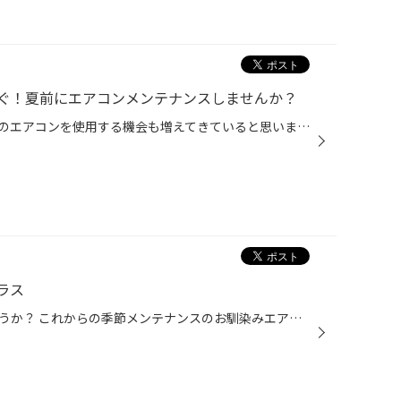
ぐ！夏前にエアコンメンテナンスしませんか？
気温が少しずつ高くなり、クルマのエアコンを使用する機会も増えてきていると思います。 是非、夏本番を迎える前におクルマのエアコンのメンテナンスをしませんか？ 【より快適に♪今がおススメ！カーエアコンのメンテナンス】 ■エアコンガスクリーニング おクルマの経年劣化によって、エアコンの効...
プラス
車のエアコン効いていますでしょうか？ これからの季節メンテナンスのお馴染みエアコン添加剤 ワコーズ パワーエアコンプラスの施工させていただきました！！ エアコンがぬるいということだったのでこちらの添加剤を注入！！ 施工後はバッチリヒエヒエな状態になりした！！ これで車内は快適な状態...