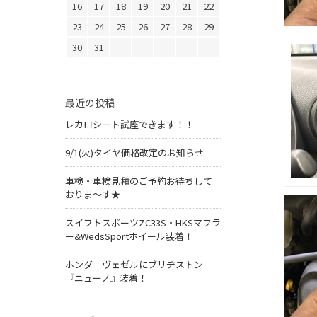
16
17
18
19
20
21
22
23
24
25
26
27
28
29
30
31
最近の投稿
レカロシート試座できます！！
9/1(火)タイヤ価格改定のお知らせ
車検・車検見積のご予約お待ちして
おりま～す★
スイフトスポーツZC33S・HKSマフラ
ー&WedsSportホイール装着！
ホンダ ヴェゼルにブリヂストン
『ニューノ』装着！