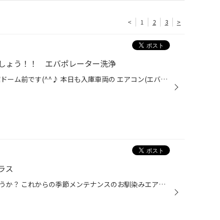
<
1
2
3
>
しょう！！ エバポレーター洗浄
みなさんこんにちは～☆ タイヤ館ドーム前です(^^♪ 本日も入庫車両の エアコン(エバポレーター)の 洗浄施工をしました！ ご用命頂き、有難うございます☆ 画面付きのスプレーガンを使って エアコン内部を洗浄していきます♪ 洗浄剤を使って洗い流した後は、 除菌・消臭剤を使って 仕上げの除菌・消臭を...
プラス
車のエアコン効いていますでしょうか？ これからの季節メンテナンスのお馴染みエアコン添加剤 ワコーズ パワーエアコンプラスの施工させていただきました！！ エアコンがぬるいということだったのでこちらの添加剤を注入！！ 施工後はバッチリヒエヒエな状態になりした！！ これで車内は快適な状態...