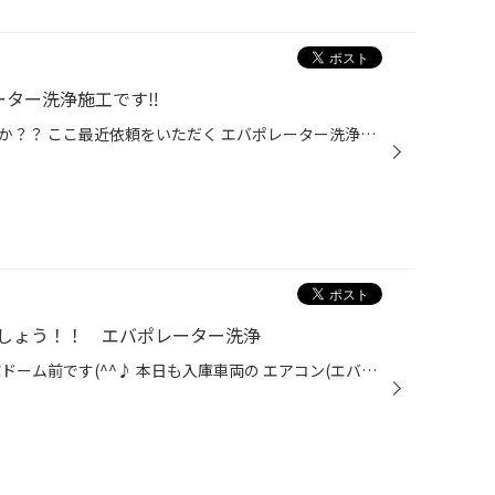
レーター洗浄施工です‼
エアコンのにおい気になりませんか？？ ここ最近依頼をいただく エバポレーター洗浄をご紹介させてください！ エバポレーターって？？ エバポレーターは、カーエアコンの中にある部品です。ズバリ… 冷たい風を作る“主役”です！ エアコンをONにすると、 このエバポレーターが冷た〜い空気を生み出し...
しょう！！ エバポレーター洗浄
みなさんこんにちは～☆ タイヤ館ドーム前です(^^♪ 本日も入庫車両の エアコン(エバポレーター)の 洗浄施工をしました！ ご用命頂き、有難うございます☆ 画面付きのスプレーガンを使って エアコン内部を洗浄していきます♪ 洗浄剤を使って洗い流した後は、 除菌・消臭剤を使って 仕上げの除菌・消臭を...