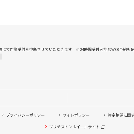
13:00は昼休憩にて作業受付を中断させていただきます ※24時間受付可能なWEB予
プライバシーポリシー
サイトポリシー
特定整備に関
他ピット作業の予約
ブリヂストンホイールサイト
希望のクローク契約会員の方はこちらを選択ください