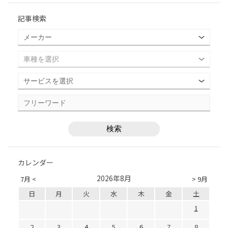
記事検索
カレンダー
2026年8月
7月 <
> 9月
日
月
火
水
木
金
土
1
2
3
4
5
6
7
8