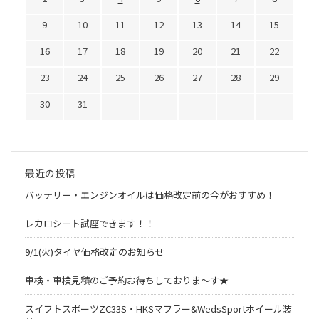
9
10
11
12
13
14
15
16
17
18
19
20
21
22
23
24
25
26
27
28
29
30
31
最近の投稿
バッテリー・エンジンオイルは価格改定前の今がおすすめ！
レカロシート試座できます！！
9/1(火)タイヤ価格改定のお知らせ
車検・車検見積のご予約お待ちしておりま～す★
スイフトスポーツZC33S・HKSマフラー&WedsSportホイール装