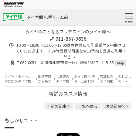
タイヤ館 札幌ドーム前
タイヤのことならブリヂストンのタイヤ館へ
011-857-3636
10:00～18:30 ※12:00～13:00は昼休憩にて作業受付を中断させ
ていただきます ※24時間受付可能なWEB予約も是非ご利用く
ださい！
〒062-0051 北海道札幌市豊平区月寒東1条17丁目5-55
Map
タイヤ・ホイール
都道府県
北海道の
タイヤ館 札幌
店舗おス
もしかし
専門店のタイヤ館
から探す
タイヤ館
ドーム前TOP
スメ情報
て・・
店舗おススメ情報
< 前の記事へ
一覧へ戻る
次の記事へ >
もしかして・・