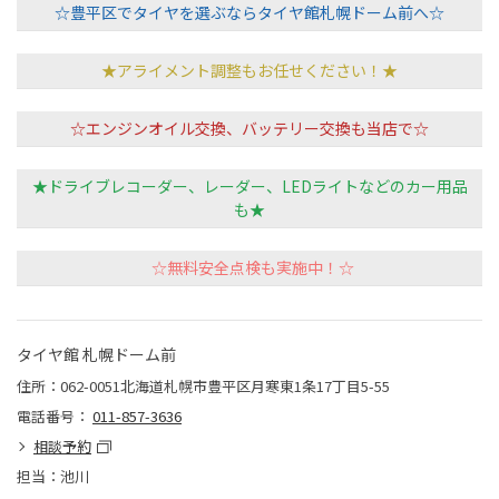
☆豊平区でタイヤを選ぶならタイヤ館札幌ドーム前へ☆
★アライメント調整もお任せください！★
☆エンジンオイル交換、バッテリー交換も当店で☆
★ドライブレコーダー、レーダー、LEDライトなどのカー用品
も★
☆無料安全点検も実施中！☆
タイヤ館 札幌ドーム前
住所：062-0051北海道札幌市豊平区月寒東1条17丁目5-55
電話番号：
011-857-3636
相談予約
担当：池川