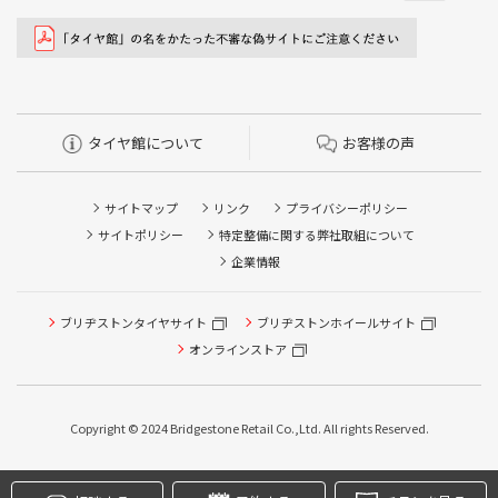
タイヤ館について
お客様の声
サイトマップ
リンク
プライバシーポリシー
サイトポリシー
特定整備に関する弊社取組について
企業情報
タイヤ点検・安全点検/タイヤ履き替え/オイル交換/その他
ブリヂストンタイヤサイト
ブリヂストンホイールサイト
ピット作業の予約
オンラインストア
クローク契約会員専用タイヤ履き替え※タイヤ履き替えを
希望のクローク契約会員の方はこちらを選択ください
Copyright © 2024 Bridgestone Retail Co.,Ltd. All rights Reserved.
本日のタイヤ履き替え順番待ち予約 ※クローク契約会員の
方はご利用いただけません