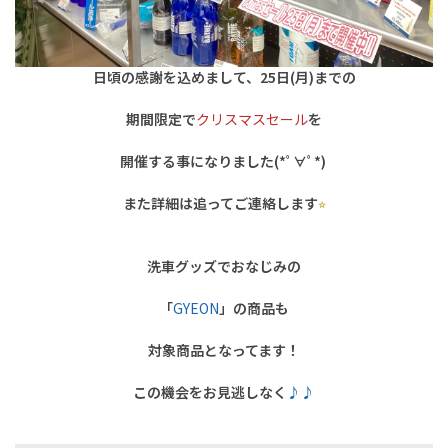
日頃の感謝を込めまして、25日(月)までの
期間限定で
クリスマスセール
を
開催する事になりました(*ﾟ∀ﾟ*)
また詳細は追ってご連絡します
⭐︎
洗車グッズでおなじみの
「
GYEON
」の商品も
対象商品となってます！
この機会をお見逃しなく
♪♪