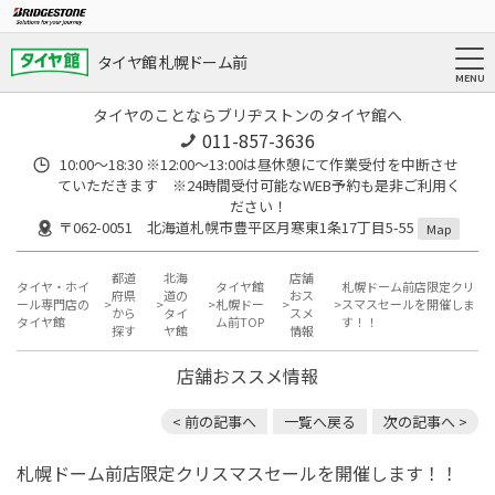
タイヤ館 札幌ドーム前
タイヤのことならブリヂストンのタイヤ館へ
011-857-3636
10:00～18:30 ※12:00～13:00は昼休憩にて作業受付を中断させ
ていただきます ※24時間受付可能なWEB予約も是非ご利用く
ださい！
〒062-0051 北海道札幌市豊平区月寒東1条17丁目5-55
Map
都道
北海
店舗
タイヤ・ホイ
タイヤ館
札幌ドーム前店限定クリ
府県
道の
おス
ール専門店の
札幌ドー
スマスセールを開催しま
から
タイ
スメ
タイヤ館
ム前TOP
す！！
探す
ヤ館
情報
店舗おススメ情報
< 前の記事へ
一覧へ戻る
次の記事へ >
札幌ドーム前店限定クリスマスセールを開催します！！