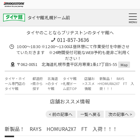
タイヤ館 札幌ドーム前
タイヤのことならブリヂストンのタイヤ館へ
011-857-3636
10:00～18:30 ※12:00～13:00は昼休憩にて作業受付を中断させ
ていただきます ※24時間受付可能なWEB予約も是非ご利用く
ださい！
〒062-0051 北海道札幌市豊平区月寒東1条17丁目5-55
Map
タイヤ・ホイ
都道府
北海道
タイヤ館
店舗お
新製品！ RAYS
ール専門店の
県から
のタイ
札幌ドー
ススメ
HOMURA2X7 FT 入
タイヤ館
探す
ヤ館
ム前TOP
情報
荷！！！
店舗おススメ情報
< 前の記事へ
一覧へ戻る
次の記事へ >
新製品！ RAYS HOMURA2X7 FT 入荷！！！