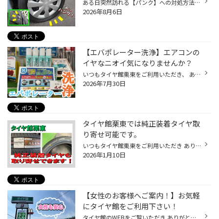
ある日突然訪れる【パンク】への対処方法をご紹介！ 「車のタイヤがパンクしてしまった・・・」 突然のパンク。そんな時どうしたらいいか どんな方法が最善か、ご存知ですか？ パンクを発見してからの対処法。 タイヤ館へご来店頂いた際の流れや パンク修理方法などについてご説明します。 「パンク...
2026年8月6日
【エバポレーター洗浄】エアコンの
イヤなニオイ気になりませんか？
いつもタイヤ館栗東をご利用いただき、 ありがとうございます！ 暑い日が続いてますね……！ 皆様もおクルマのエアコンをフル稼働されているのではないでしょうか？ 今回は エバポレーター洗浄で車内をもっと快適に！ というお話です！！ 夏場や梅雨時期にエアコンをつけた瞬間、 ムワッとしたニオイ...
2026年7月30日
タイヤ館栗東では純正装着タイヤ取
り寄せ可能です。
いつもタイヤ館栗東をご利用いただき ありがとうございます。 タイヤ館栗東では 純正装着タイヤ取り寄せできます。 例）アレンザ001 235/50R21 純正ですと話題のENLITEN（エンライトン） 搭載タイヤとなります。 在庫やお値段、取り寄せ可能かの 確認などお気軽にスタッフまでお尋ねください。
2026年1月10日
【女性のお客様へご案内！】お気軽
にタイヤ館をご利用下さい！
タイヤ館のWEBをご覧いただき ありがとうございます ♬ 最近は女性の方も自分のお車を持たれている事が多いです。 自分だけの車で旅行に行ったり、お買い物を便利にしたり…… けれど、 「車のメンテナンスってよくわからない......」 「タイヤショップって男性しかいなさそうで入りづらい……」 「タイ...