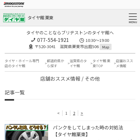
タイヤ館 栗東
タイヤのことならブリヂストンのタイヤ館へ
077-554-1921
10:30～19:00
〒520-3041 滋賀県栗東市出庭506
Map
タイヤ・ホイール専門
都道府県か
滋賀県のタ
タイヤ館 栗
店舗おスス
店のタイヤ館
ら探す
イヤ館
東TOP
メ情報
店舗おススメ情報 / その他
記事一覧
<
1
2
>
パンクをしてしまった時の対処法
【タイヤ館栗東】