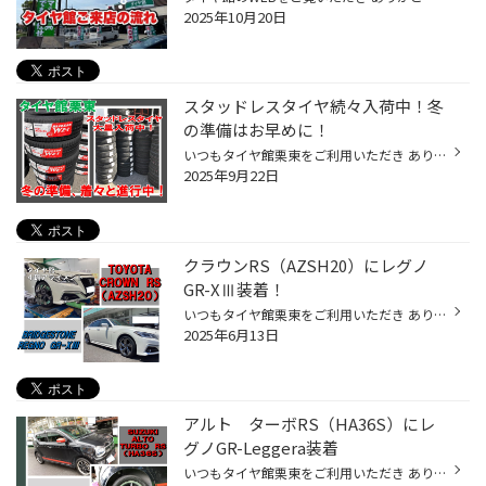
2025年10月20日
スタッドレスタイヤ続々入荷中！冬
の準備はお早めに！
いつもタイヤ館栗東をご利用いただき ありがとうございます。 日中はまだ暑いですが 朝晩は涼しくなってきており、季節が変わり始めているのを 感じられるようになってきましたね。 そうなると、いよいよ自動車で言いますと 冬支度を考えなければいけない季節となります。 タイヤ館栗東では 冬の準...
2025年9月22日
クラウンRS（AZSH20）にレグノ
GR-XⅢ装着！
いつもタイヤ館栗東をご利用いただき ありがとうございます。 トヨタ クラウンRS（AZSH20）に ブリヂストンタイヤ レグノGR-XⅢを 装着させていただきました。 レグノGR-XⅢは ①静粛性向上・乗り心地向上 ②ふらつき低減・ウェット性能向上 ③全サイズが低燃費タイヤ となっております。 詳しくは下記リ...
2025年6月13日
アルト ターボRS（HA36S）にレ
グノGR-Leggera装着
いつもタイヤ館栗東をご利用いただき ありがとうございます。 スズキ アルト ターボRSに レグノGR-Leggeraを装着させていただきました。 皆様ご存じのように GR-Leggeraは今年モデルチェンジし GR-XⅢへと進化しております。 たまたま、アウトレットセールで商品が有りましたので ご購入いただきまし...