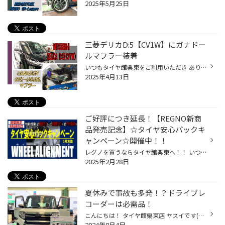
2025年5月25日
三菱デリカD:5【CV1W】にガナドー
ルマフラー装着
いつもタイヤ館栗東をご利用いただき ありがとうございます。 三菱 デリカD:5【CV1W】に ガナドールマフラー【GVE-040BL】を 装着させていただきました。 もともとマフラーカッター装着されていたので 色味は一緒なのですが、太さと仕上げの良さで ガラリと印象が変わりいい感じに仕上がっています...
2025年4月13日
ご好評につき延長！【REGNO新商
品発売記念】☆タイヤ安心パックキ
ャンペーン☆開催中！！
レグノを買うならタイヤ館栗東へ！！ いつもタイヤ館栗東のHPをご覧頂き、 ありがとうございます！ タイヤ安心パックキャンペーン 『REGNO GR-XⅢ TYPE RV』発売を記念して、 タイヤ安心パックキャンペーンを開催致しておりすが ご好評につき3月末まで延長します！ 当店ではタイヤ交換時に、 専門店...
2025年2月28日
夏休みで事故も多発！？ドライブレ
コーダーは必需品！
こんにちは！ タイヤ館栗東店 ヤスイです(^^)/ 最近夏休みということもあり、 車で出かける機会が増えたんじゃないでしょうか？ 高速道路は渋滞も多く、事故が発生するなんてことも… 皆さんは事故にあってしまったり目撃した時に目の前で起こった事を ちゃんと説明出来る自信はありますか？ 私は恐...
2024年8月4日