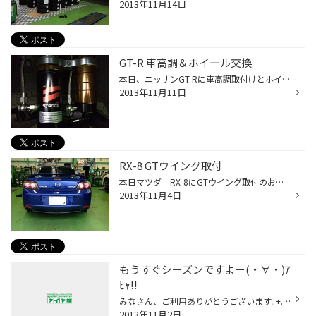
2013年11月14日
GT-R 車高調＆ホイール交換
本日、ニッサンGT-Rに車高調取付けとホイール交換のお手伝いをさせて頂きました！！ 今回チョイスさせて頂いたのは、 車高調は【スタンス】 ホイールは【ワーク デュランダル DD10.5】の組み合わせです！ 日本が誇るスポーツカー、GT-Rの作業でしたので、 いつも以上にキンチョーして作業に挑みま...
2013年11月11日
RX-8 GTウイング取付
本日マツダ RX-8にGTウイング取付のお手伝いをさせて頂きました！！ 今回チョイスさせていただいたのは、 レッグスポーツ製のGTウイングでございます。 じつはお客様には夏前にご注文頂いていたのですが、 納期が思った以上にかかってしまい、本日作業させて頂く事になりました。 O様、なが～～い...
2013年11月4日
もうすぐシーズンですよー(・∀・)ｱ
ﾋｬ!!
みなさん、ご利用ありがとうございます｡+.｡ヽ(*>∀
2013年11月2日