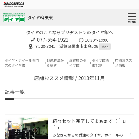
タイヤ館 栗東
タイヤのことならブリヂストンのタイヤ館へ
077-554-1921
10:30～19:00
〒520-3041 滋賀県栗東市出庭506
Map
タイヤ・ホイール専門
都道府県か
滋賀県のタ
タイヤ館 栗
店舗おスス
店のタイヤ館
ら探す
イヤ館
東TOP
メ情報
店舗おススメ情報 / 2013年11月
記事一覧
続々セット完了してまぁぁす（＾ｕ
＾）
みなさんからの受注のタイヤ、ホイールのセットが続々できあがってきてます(^^♪ もうすぐ脱着、タイヤ交換で混み合う時間が出てきますので タイヤ交換をお考えの方ゎお早めにおこしください(>_