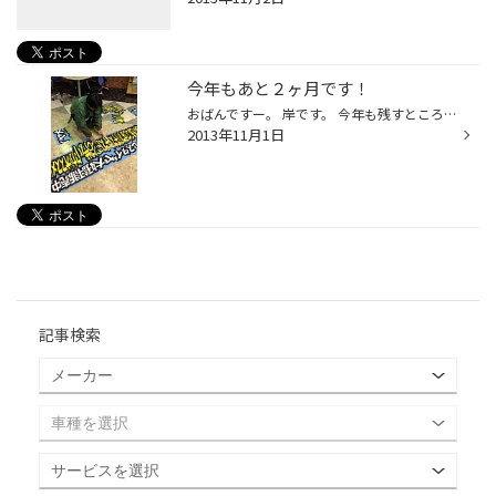
今年もあと２ヶ月です！
おばんですー。 岸です。 今年も残すところあと２ヶ月となりましたね。 気温もかなり下がり通勤がしんどくなってきました。 さて、スタッドレスシーズンも本格始動ということで店内も着々とスタッドレスの展示へと 変更されています。 今月下旬からはかなりの混雑が予想されますのでスタッドレスタ...
2013年11月1日
記事検索