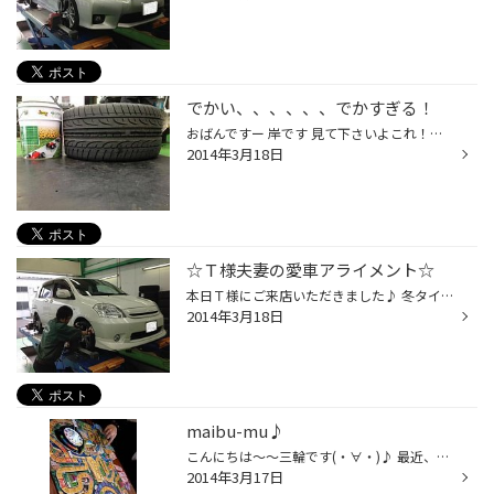
でかい、、、、、、でかすぎる！
おばんですー 岸です 見て下さいよこれ！サイズですか？３１５/３５Ｒ２０です。 どんだげでっかいあんず！ ＢＭＷのタイヤなんですけどこのサイズでランフラットタイヤです。 もうほぼペール缶と同じサイズですよｗ ん～でかい。 ３枚目はタイヤ館守山の山田店長であります。 すかさず盗撮させてい...
2014年3月18日
☆Ｔ様夫妻の愛車アライメント☆
本日Ｔ様にご来店いただきました♪ 冬タイヤから夏タイヤへの脱着だったのですが、去年アライメントの『長持ちプラン』に 加入いただいておりましたのでアライメント作業させていただきました！ 測定料が今回は無料でした☆これほんっっっっとにお得ですよ！ 数十分後に奥様にもご来店いただき夏タイ...
2014年3月18日
maibu-mu♪
こんにちは～～三輪です(・∀・)♪ 最近、自分の中で流行っているのが、 「人生ゲーム」です!! 毎回、罰ゲームを設定して遊ぶんですが 七味たっぷり水や、お酢たっぷり水を飲む罰が心なしか多いです(笑) いつ子供が生まれるか?だったり なんの職につくかで勝負が決まるので 20歳を超えても楽しませて...
2014年3月17日