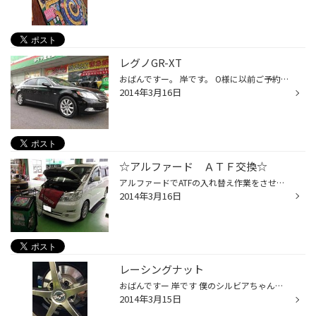
レグノGR-XT
おばんですー。 岸です。 O様に以前ご予約頂いておりましたレグノGR-XT、本日装着させて頂きました↑ レグノは今年から値下げとなり、かなり購入しやすくなったんですよ♪（サイズによります） 『レグノ』ほんとにいいタイヤですよ！ もうほかのタイヤとは作りがまるで違うんですから！かな～りコスト...
2014年3月16日
☆アルファード ＡＴＦ交換☆
アルファードでATFの入れ替え作業をさせて頂きました。 ATFとはオートマオイルのことです。 エンジンオイルと違って交換サイクルが長いので、 忘れておられる方も多いのではないでしょうか？ 交換目安としては2年または2万kmです。 「あ、そういえばしてないなぁ…」と思った方、 20分くらいでできま...
2014年3月16日
レーシングナット
おばんですー 岸です 僕のシルビアちゃんのナットがレーシングナットになりました↑ この前までは貫通のショートです。もうやりづらいやりづらい、、、 ホイール逆さまさしねどナット落ぢでこねがらにゃｗ そこでロングナットの登場！！ あ～最高です。 やっぱりナットはクロモリだずにゃ～♪
2014年3月15日