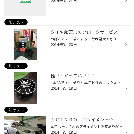
2014年3月21日
タイヤ館栗東のクロークサービス
おばんですー 岸です タイヤ館栗東でも今月に入り、夏タイヤへの脱着がかなり増えてきました。 そこで、みなさんタイヤ館のタイヤ預かりサービスご存知ですが？？ マンションなどの集合住宅にお住まいの方などはタイヤの移動大変じゃないですか？ 僕もマンション住まいなので以前はベランダにタイヤ...
2014年3月20日
軽い！かっこいい！！
おばんですー 岸です 本日Ｋ様のプリウスにＢＢＳのＲＥＬ２取付させていただきました↑ とにかくこのホイール軽いんです！みんなびっくりする位軽いんです。 このホイールだけでもしっかり燃費貢献すること間違いなしですｗ そしてかっこいい↑ん～ほんとかっこいい↑↑ 黒のプリウスにブラポリのＲＥ...
2014年3月19日
☆ＣＴ２００ アライメント☆
本日もたくさんのアライメント調整ありがとうございます。 その中から１台をパシャリ！ レクサスＣＴ２００です。事故でいろいろと部品を変えたということでアライメントと なりました。 思わず縁石にぶつけてしまったなどした時はアライメントがずれることが多いのでしっかり と調整しましょうね♪ ...
2014年3月19日