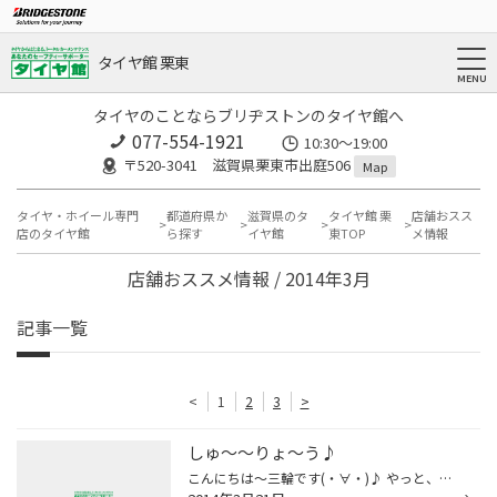
タイヤ館 栗東
タイヤのことならブリヂストンのタイヤ館へ
077-554-1921
10:30～19:00
〒520-3041 滋賀県栗東市出庭506
Map
タイヤ・ホイール専門
都道府県か
滋賀県のタ
タイヤ館 栗
店舗おスス
店のタイヤ館
ら探す
イヤ館
東TOP
メ情報
店舗おススメ情報 / 2014年3月
記事一覧
<
1
2
3
>
しゅ～～りょ～う♪
こんにちは～三輪です(・∀・)♪ やっと、、、 やっとバイク教習が終了いたしました!! 後半は１週間に２時間と グダグダしながら予約をとっていたのですが、 気づいたら終わっていました↑(笑) 今月中にがんばったら乗れますかね? 卒業検定は来週!! コースがあいまいなので、受かるかわかりませんが イ...