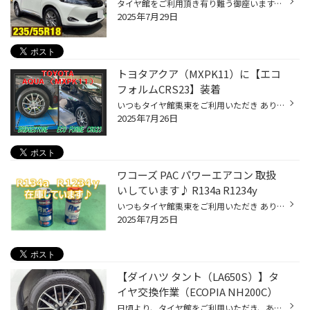
タイヤ館をご利用頂き有り難う御座います。 今回は近隣タイヤ館直営店舗で承りましたトヨタ ハリアーのタイヤ交換作業紹介です！ WEB掲載へご快諾頂きましたお客様大変ありがとうございます！ . こんな症状があったらアライメント測定･調整！ クルマを運転しているときに、こんな症状が気になったこ...
2025年7月29日
トヨタアクア（MXPK11）に【エコ
フォルムCRS23】装着
いつもタイヤ館栗東をご利用いただき ありがとうございます。 トヨタ アクア（MXPK11）に ブリヂストンホイール【エコフォルムCRS23】 装着させていただきました。 今回は冬タイヤと同時にご購入いただき 純正がスチールホイールの為 夏タイヤに【エコフォルムCRS23】 冬タイヤにスチールホイールを...
2025年7月26日
ワコーズ PAC パワーエアコン 取扱
いしています♪ R134a R1234y
いつもタイヤ館栗東をご利用いただき ありがとうございます。 連日、メッチャ暑い日が続いています。 昨日も道路の電光掲示に４４度！車内温度計も４０度 体温より高いやん（汗 家でも車でもエアコンが必須になってます！ そこでタイヤ館栗東おススメアイテムのご紹介 【ワコーズ パワーエアコン PA...
2025年7月25日
【ダイハツ タント（LA650S）】タ
イヤ交換作業（ECOPIA NH200C）
日頃より、タイヤ館をご利用いただき、ありがとうございます。 さて、当店と同じチェーン店の近隣タイヤ館店舗で作業いたしましたタイヤ交換作業をご紹介します。 （WEB掲載をご快諾いただきましたお客様！大変感謝しております。 いつもご愛顧いただき誠にありがとうございます！！） おクルマ：ダ...