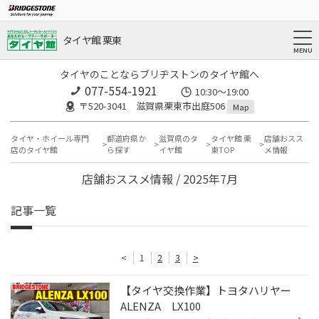
タイヤ館 栗東
タイヤのことならブリヂストンのタイヤ館へ
077-554-1921
10:30～19:00
〒520-3041 滋賀県栗東市出庭506
Map
タイヤ・ホイール専門
都道府県か
滋賀県のタ
タイヤ館 栗
店舗おスス
店のタイヤ館
ら探す
イヤ館
東TOP
メ情報
店舗おススメ情報 / 2025年7月
記事一覧
<
1
2
3
>
【タイヤ交換作業】トヨタハリヤー
ALENZA LX100