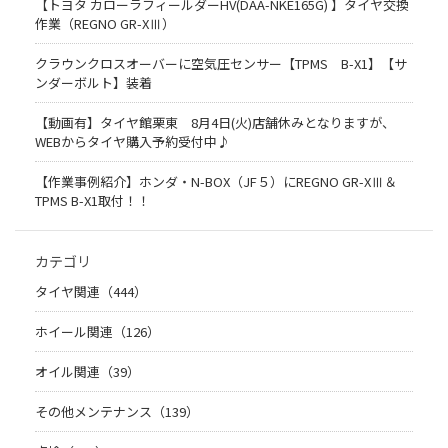
【トヨタ カローラフィールダーHV(DAA-NKE165G) 】タイヤ交換
作業（REGNO GR-XⅢ）
クラウンクロスオーバーに空気圧センサー【TPMS B-X1】【サ
ンダーボルト】装着
【動画有】タイヤ館栗東 8月4日(火)店舗休みとなりますが、
WEBからタイヤ購入予約受付中♪
【作業事例紹介】ホンダ・N-BOX（JF５）にREGNO GR-XⅢ＆
TPMS B-X1取付！！
カテゴリ
タイヤ関連（444）
ホイール関連（126）
オイル関連（39）
その他メンテナンス（139）