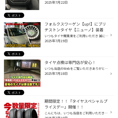
2025年7月22日
フォルクスワーゲン【up!】にブリ
ヂストンタイヤ【ニューノ】装着
いつもタイヤ館栗東をご利用いただき 誠にありがとうございます。 フォルクスワーゲン【up!】に ブリヂストンのニューノーマルタイヤ 【ニューノ】を装着させていただきました。 ニューノは ①雨の日の性能が進化 ②高いライフ性能で経済性が向上 したタイヤとなります。 詳しくは下記リンクよりお願...
2025年7月19日
タイヤ点検は専門店が安心！
いつも当店のWebをご覧いただきありがとうございます(*^^*) 本日は、あるある事案をご紹介＆解説 当店やその他カー用品店でもある事ですが、 車検通したばかりなのに、 タイヤ交換を勧められたこと、ありませんか？ 「車検通ったのになんで？」 「車検通ったら安全ってことじゃないの？」 と、疑問...
2025年7月18日
期間限定！！『タイヤスペシャルプ
ライスデー』開催！！
こんにちは、いつも当店をご利用いただきましてありがとうございます。 本日より、コクピット・タイヤ館におきまして、 期間限定！ サイズ限定！！ 数量限定！！！ お得にお買い求めいただける、「タイヤスペシャルプライスデー」がスタートします！ お得なタイヤのご紹介！！ ワゴンR、N-BOX、タン...
2025年7月18日