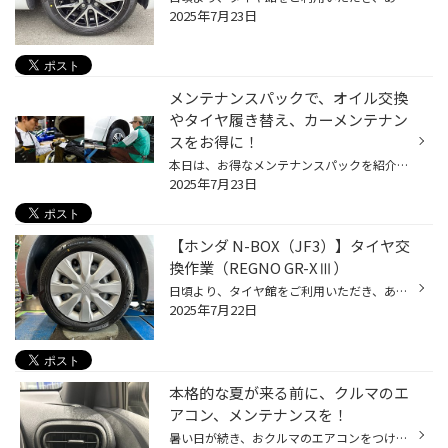
2025年7月23日
メンテナンスパックで、オイル交換
やタイヤ履き替え、カーメンテナン
スをお得に！
本日は、お得なメンテナンスパックを紹介します。 メンテナンスパックって結構高額なイメージをお持ちのお客様も多いと思いますが、 コクピット・タイヤ館のメンテナンスパックは、 手軽に、日常的なおクルマのメンテナンスをカバーする内容になっておりますので、 是非、一度ご検討ください！ コク...
2025年7月23日
【ホンダ N-BOX（JF3）】タイヤ交
換作業（REGNO GR-XⅢ）
日頃より、タイヤ館をご利用いただき、ありがとうございます。 さて、当店と同じチェーン店の近隣タイヤ館店舗で作業いたしましたタイヤ交換作業をご紹介します。 （WEB掲載をご快諾いただきましたお客様！大変感謝しております。 いつもご愛顧いただき誠にありがとうございます！！） おクルマ：ホ...
2025年7月22日
本格的な夏が来る前に、クルマのエ
アコン、メンテナンスを！
暑い日が続き、おクルマのエアコンをつける機会も増えてきていると思います。 今回は暑い夏に向けた、おクルマのエアコン向け、おススメ商品のご紹介です！ 【おクルマのエアコン、メンテナンスにオススメ商品！】 エアコンには、コンプレッサーという、エアコンを動かす心臓のようなものがあり、 ...