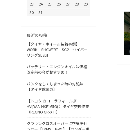
23
24
25
26
27
28
29
30
31
最近の投稿
【タイヤ・ホイール装着事例】
WORK SHCWERT SG2 セイバー
リングSL201
バッテリー・エンジンオイルは価格
改定前の今がおすすめ！
パンクをしてしまった時の対処法
【タイヤ館栗東】
【トヨタ カローラフィールダー
HV(DAA-NKE165G) 】タイヤ交換作業
（REGNO GR-XⅢ）
クラウンクロスオーバーに空気圧セ
ンサー【TPMS B-X1】【サンダーボ