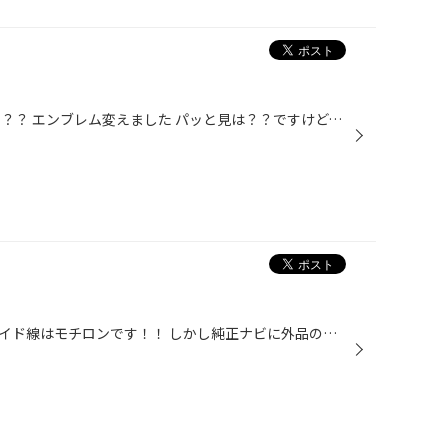
ヴェルファイアです 何かが違う？？？ エンブレム変えました パッと見は？？ですけど、違いが判ると！！です ついでにラゲッジに置いてるこのタンク・・・ エアサスのタンクです！！ プシュープシューって音と共に車高が↑↓自在です！！
純正のナビとバックカメラならガイド線はモチロンです！！ しかし純正ナビに外品のカメラはどうでしょう？？ 変換ケーブルを使えばガイドは出るのは普通です、ナビ側の設定なんで！！ でもハンドルを回した時の進路予測はでないですよね～((T_T) そんな時はコレ！！ 進路予測装置「パシス」です( ....