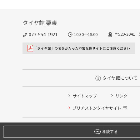
タイヤ館 栗東
077-554-1921
〒520-304
10:30～19:00
タイヤ館について
サイトマップ
リンク
タイヤ点検・安全点検/タイヤ履き替え/オイル交換/その
ブリヂストンタイヤサイト
クローク契約会員専用タイヤ履き替え※タイヤ履き替えを
本日のタイヤ履き替え順番待ち予約 ※クローク契約会員
相談する