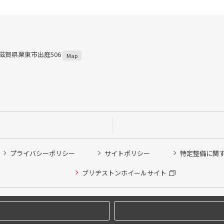
1 滋賀県栗東市出庭506
Map
プライバシーポリシー
サイトポリシー
特定整備に関
他ピット作業の予約
ブリヂストンホイールサイト
希望のクローク契約会員の方はこちらを選択ください
の方はご利用いただけません
Copyright © 2024 Bridgestone Retail Co.,Ltd. All rights Reserved.